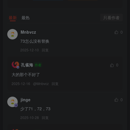
Nyako喵子 – NO.073 诱拐本 [265P+2V／1.31GB]
[6.30]
只看作者
最新
最热
Nyako喵子 – NO.073 诱拐本[265P-2V-706.5M]
Mnbvcz
0
[5.22]
73怎么没有替换
Nyako喵子 – NO.072 初音白兔[41P-323.1M]
2025-12-10
回复
[2024.4.21]
孔雀海
0
作者
Nyako喵子 – NO.071 痴女メイド[151P-278.2M]
大的那个不好了
2025-12-16
@
Mnbvcz
回复
[8.26更1]
Nyako喵子 – NO.070 DOA环泳装[137P-3V-232.8M]
jinge
0
[7.15更1]
少了71，72，73
Nyako喵子 – NO.069 碧蓝航线镇海 [46P-378M]
2025-10-28
回复