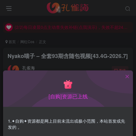
(2/2)每日凌晨0点主动查失效补链(点我演示)，失效不超24小时，
(1/2)永久发布，备用网址点这：kongque.org，点我（原域名失效）！
(2/2)每日凌晨0点主动查失效补链(点我演示)，失效不超24小时，
(1/2)永久发布，备用网址点这：kongque.org，点我（原域名失效）！
首页
网红Cos
正文
Nyako喵子 – 全套93期含随包视频[43.4G-2026.7]
孔雀海
关注
2026-07-05更新
9
1.7W+
19
[自购]资源已上线
Nyako喵子， 妹子很野感觉是小小的身材大大的野性，现在
也叫：荒井喵喵
1.✦自购✦资源都是网上目前未流出或极小范围，本站首发或先
合集目录在预览图下面
发的 。