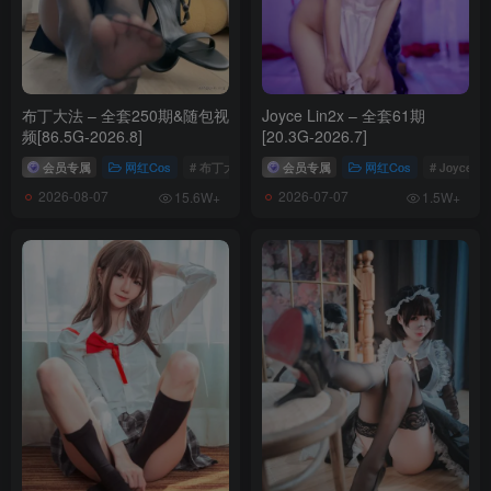
Nyako喵子 NO.040 路易九世旗袍[48P-248.09MB]
Nyako喵子 NO.039 爱宕婚纱[62P-200MB]
Nyako喵子 NO.038 死或生-穗香[138P-839.08MB]
布丁大法 – 全套250期&随包视
Joyce Lin2x – 全套61期
[8.28更6]
频[86.5G-2026.8]
[20.3G-2026.7]
Nyako喵子 NO.037 痴·女子校生2 火车jk [80P1V-883MB]
会员专属
网红Cos
# 布丁大法
会员专属
网红Cos
# Joyce Li
Nyako喵子 NO.036 痴·女子校生2 风纪委员 [85P1V-883MB]
2026-08-07
2026-07-07
15.6W+
1.5W+
Nyako喵子 NO.035 樱花汉服 花神祈愿 [52P-241MB]
Nyako喵子 NO.034 英仙座护士 [65P-424MB]
Nyako喵子 NO.033 姐姐的居家假日 [83P1V-904MB]
Nyako喵子 NO.032 人妻本 [87P1V-902MB]
Nyako喵子 NO.031 柴郡旗袍 [48P-315MB]
Nyako喵子 NO.030 酒吞童子女仆 [42P-108MB]
Nyako喵子 NO.029 妄想彼女との同棲生活2 [205P2V-898MB]
Nyako喵子 NO.028 Nyako自撮り③ [52P1V-198MB]
Nyako喵子 NO.027 温泉旅行 [225P2V-1.27GB]
Nyako喵子 NO.026 秘密病棟 [130P2V-882MB]