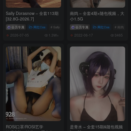
Nyako喵子 NO.025 獣耳彼女2 [200P2V-699MB]
Sally Dorasnow – 全套113期
南鸽 – 全套4期+随包视频，大
Nyako喵子 NO.024 自拍六连5开胸黑丝自拍 [18P-28MB]
[32.8G-2026.7]
小1.5G
Nyako喵子 NO.023 透明女仆 [50P-129MB]
会员专属
网红Cos
# Sally Dorasnow
会员专属
网红Cos
# 南鸽
Nyako喵子 NO.022 水手服自拍 [26P-38MB]
2026-07-05
2022-06-17
1.3W+
3465
Nyako喵子 NO.021 情人节自拍 [45P-12MB]
Nyako喵子 NO.020 柯杨斯卡娅 [35P-97MB]
Nyako喵子 NO.019 加藤惠泳装 [11P-50MB]
Nyako喵子 NO.018 护士自拍 [18P-29MB]
Nyako喵子 NO.017 高雄爱宕 [21P-28MB]
Nyako喵子 NO.016 爱宕泳装 [25P-31MB]
Nyako喵子 NO.015 爱宕机车 [17P-24MB]
Nyako喵子 NO.014 メイドーさんは働きたくない [127P8V-979MB]
Nyako喵子 NO.013 誰も知らないの大人時間3 [130P5V-649MB]
Nyako喵子 NO.012 誰も知らないの大人時間2 [122P-221MB]
Nyako喵子 NO.011 のんびりした休み時間 [133P4V-623MB]
Nyako喵子 NO.010 &摇摇乐 双人女仆 [120P3V-611MB]
ROSI口罩/ROSI艺学
是青水 – 全套15期&随包视频
Nyako喵子 NO.009 妄想彼女との同棲生活 [138P5V-662MB]