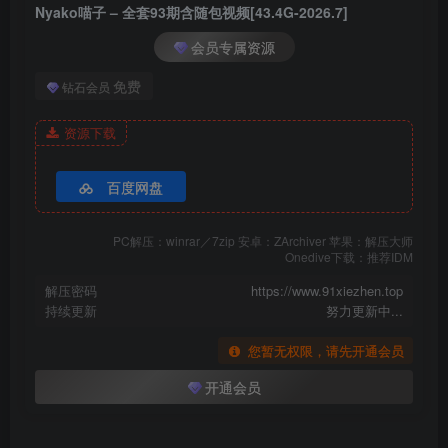
Nyako喵子 – NO.085 自拍34[51P-73.4M]
Nyako喵子 – 全套93期含随包视频[43.4G-2026.7]
Nyako喵子 – NO.084 自拍35[48P-72.4M]
会员专属资源
免费
钻石会员
[4.14]
Nyako喵子 – NO.083 自拍36[49P-82.8M]
资源下载
Nyako喵子 – NO.082 自拍37[50P-80.7M]
百度网盘
[2026.4.13]
Nyako喵子 – NO.081 自拍41[50P-95.1M]
PC解压：winrar／7zip 安卓：ZArchiver 苹果：解压大师
Onedive下载：推荐IDM
Nyako喵子 – NO.080 自拍39[50P-82.7M]
解压密码
https://www.91xiezhen.top
持续更新
努力更新中...
[11.18]
您暂无权限，请先开通会员
Nyako喵子 – NO.079 姐姐本[306P-2V-2.42G]
开通会员
[10.25]
Nyako喵子 – NO.078 自摄59[102P-88.6M]✦自购✦