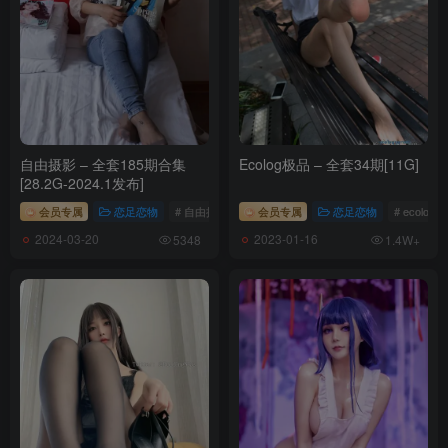
[12.20更1]
Nyako喵子 – NO.045 原神-甘雨OL魔 [79P-589MB]
[12.19更1]
Nyako喵子 – NO.044 原神-甘雨魅魔[76P-348.6M]
自由摄影 – 全套185期合集
Ecolog极品 – 全套34期[11G]
[28.2G-2024.1发布]
[12.3更1]
会员专属
恋足恋物
# 自由摄影
会员专属
恋足恋物
# ecolog
Nyako喵子 – NO.043 杀生院女仆 [40P-201MB]
2024-03-20
2023-01-16
5348
1.4W+
[11.26更1]
Nyako喵子 NO.042 大凤纯白婚纱[65P-235.3M]
[11.1更1]
Nyako喵子 NO.041 2B同人旗袍[43P-196.37MB]
[10.31更3]