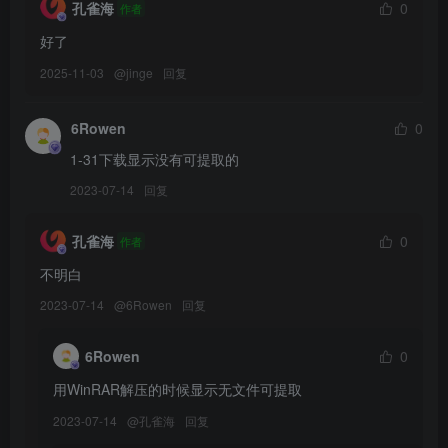
[6.5更3]
孔雀海
0
作者
Nyako喵子 – NO.068 向日葵比基尼 [66P1V-149M]
好了
Nyako喵子 – NO.067 巫女[141P-1V-505.1M]
2025-11-03
@
jinge
回复
Nyako喵子 – NO.066 情趣珍珠2[53P-1V-152.3M]
6Rowen
0
[6.4更2]
1-31下载显示没有可提取的
Nyako喵子 – NO.065 浴衣 [152P1V-582M]
2023-07-14
回复
Nyako喵子 – NO.064 情趣珍珠 [50P1V-185MB]
孔雀海
0
作者
[2.13更5]
不明白
Nyako喵子 – NO.063 隣のやばいお姉さん 背心[78P+1V-733.3M]
2023-07-14
@
6Rowen
回复
Nyako喵子 – NO.062 写真 Vol.2[123P-239.6M]
Nyako喵子 – NO.061 女子校生[150P+2V-936.2M]
6Rowen
0
Nyako喵子 – NO.060 隣のやばいお姉さん OL[78P+1V-716.2M]
Nyako喵子 – NO.059 Christmas Bunny[155P+2V-1.35G]
用WinRAR解压的时候显示无文件可提取
2023-07-14
@
孔雀海
回复