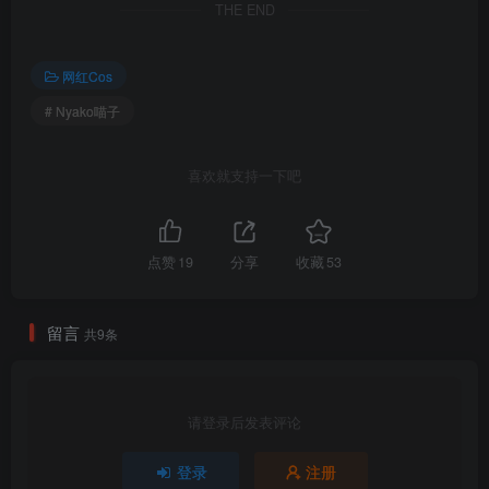
THE END
[9.25]
替换077
Nyako喵子 – NO.077 吉他妹妹 连衣裙[71P-1V-712.4M]
网红Cos
# Nyako喵子
[9.24]
Nyako喵子 – NO.077 吉他妹妹[71P-331.1M]
喜欢就支持一下吧
[8.23]
Nyako喵子 – NO.076 自拍28 三点式体操服[54P-1V-169.4M]
点赞
19
分享
收藏
53
[8.20]
Nyako喵子 – NO.075 自拍31 灰丝旗袍[56P-1V-652M]
留言
共9条
[2025.8.19]
Nyako喵子 – NO.074 牛仔裤[76P-315.7M]
请登录后发表评论
[2024.7.7替换]
登录
注册