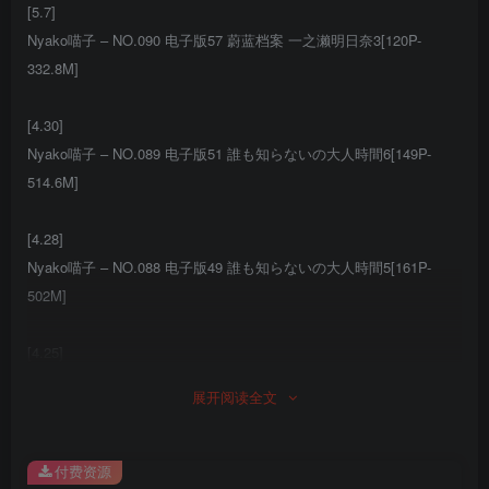
[5.7]
Nyako喵子 – NO.090 电子版57 蔚蓝档案 一之濑明日奈3[120P-
332.8M]
[4.30]
Nyako喵子 – NO.089 电子版51 誰も知らないの大人時間6[149P-
514.6M]
[4.28]
Nyako喵子 – NO.088 电子版49 誰も知らないの大人時間5[161P-
502M]
[4.25]
Nyako喵子 – NO.087 自撮り8 漆皮猫女郎[61P-1V-389.9M]
展开阅读全文
[4.18]
Nyako喵子 – NO.086 自拍32[56P-99.8M]
付费资源