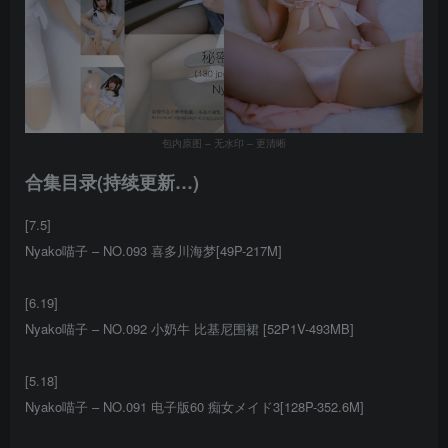
包内原图 – 无水印 – 更清晰
合集目录(持续更新…)
[7.5]
Nyako喵子 – NO.093 喜多川海梦[49P-217M]
[6.19]
Nyako喵子 – NO.092 小奶牛 比基尼围裙 [52P1V-493MB]
[5.18]
Nyako喵子 – NO.091 电子版60 痴女メイド3[128P-352.6M]