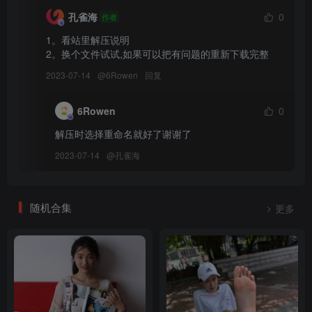
[2023.2.11更10]
孔雀海
0
作者
Nyako喵子 – NO.058 自撮り⑦[53P+1V-297.4M]
1。看站里解压说明

Nyako喵子 – NO.057 自撮り②[50P+1V-186.3M]
2。换个文件试试,如果可以把有问题的重新下载完整
Nyako喵子 – NO.056 樫野本-牛牛女郎[113P+1V-965.8M]
2023-07-14
@
6Rowen
回复
Nyako喵子 – NO.055 樫野本-奶牛比基尼[98P+1V-1.01G]
Nyako喵子 – NO.054 向日葵泳装[66P+1V-149.1M]
6Rowen
0
Nyako喵子 – NO.053 DOAほのか[156P+2V-1.3G]
Nyako喵子 – NO.052 少女の秘密部屋[162P+3V-898M]
解压时选择重命名就好了谢谢了
Nyako喵子 – NO.051 夏の彼女[148P+3V-402.1M]
2023-07-14
@
孔雀海
Nyako喵子 – NO.050 チャイナドレス[178P+4V-843.9M]
Nyako喵子 – NO.049 縛られたの人妻[125P+5V-831M]
随机合集
更多
[12.23更3]
Nyako喵子 – NO.048 竞泳本-黑色透明[134P-704.5M]
Nyako喵子 – NO.047 竞泳本-粉色高叉[130P-586.6M]
Nyako喵子 – NO.046 自撮り11-情人节[53P-288M]