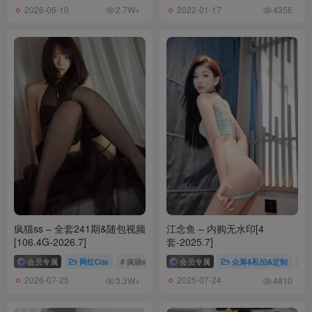
2026-06-10
2022-01-17
2.7W+
4356
合集目录
Yoko宅夏 NO.026 小野妹子w&白金&前羽 四人彼女电子档 [176P-
3.72GB]
Yoko宅夏 NO.025 时崎狂三（白金）[22P-177MB]
Yoko宅夏 NO.024 索尼子圣诞 [18P-200MB]
Yoko宅夏 NO.023 索尼子旗袍 [18P-163MB]
Yoko宅夏 NO.022 索尼子胶带 [15P-125MB]
Yoko宅夏 NO.021 索尼子赫斯提亚 [15P-113MB]
疯猫ss – 全套241期&随包视频
江念鱼 – 内购无水印[4
Yoko宅夏 NO.020 索尼子本毛衣 [18P-131MB]
[106.4G-2026.7]
套-2025.7]
Yoko宅夏 NO.019 索尼子本婚纱 [18P-128MB]
会员专属
网红Cos
# 疯猫ss
会员专属
众筹&私拍&定制
# 
Yoko宅夏 NO.018 猫咪内衣 [13P-77MB]
2026-07-25
2025-07-24
3.3W+
4810
Yoko宅夏 NO.017 开胸死库水 [12P-21MB]
Yoko宅夏 NO.016 白内衣 [15P-165MB]