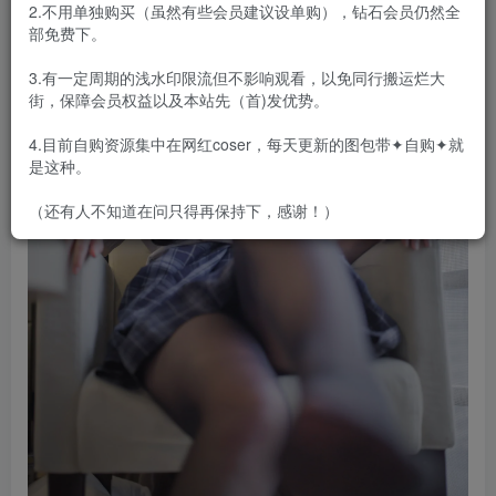
2.不用单独购买（虽然有些会员建议设单购），钻石会员仍然全
部免费下。
3.有一定周期的浅水印限流但不影响观看，以免同行搬运烂大
街，保障会员权益以及本站先（首)发优势。
4.目前自购资源集中在网红coser，每天更新的图包带✦自购✦就
是这种。
（还有人不知道在问只得再保持下，感谢！）