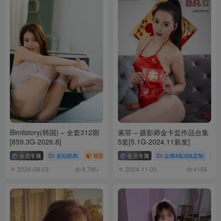
Yoko宅夏 NO.015 水手服黑丝 [30P-201MB]
Yoko宅夏 NO.014 金莲 [24P-323MB]
Yoko宅夏 NO.013 一号本 黑丝 [23P-177MB]
Yoko宅夏 NO.012 一号本 白丝 [25P-156MB]
Yoko宅夏 NO.011 斯卡哈教师 [33P-266MB]
Yoko宅夏 NO.010 妹汤物语(泳装) [55P-423MB]
Yoko宅夏 NO.009 妹汤物语(校服) [63P-316MB]
Yoko宅夏 NO.008 妹汤物语(和服) [53P-313MB]
Yoko宅夏 NO.007 狂三内衣 [30P-254MB]
Yoko宅夏 NO.006 开胸泳衣2 [28P-123MB]
Bimilstory(韩国) – 全套312期
索菲 – 摄影师金卡监作品合集
Yoko宅夏 NO.005 巨乳 [28P-146MB]
[859.3G-2026.8]
5套[5.1G-2024.11新发]
Yoko宅夏 NO.004 红色格子 [32P-188MB]
会员专属
名站机构
韩国（korea）
会员专属
# Bimilstory
众筹&私拍&定制
# 
Yoko宅夏 NO.003 黑丝JK [39P-220MB]
2026-08-03
2024-11-05
9.7W+
4156
Yoko宅夏 NO.002 白丝捆绑 [30P-204MB]
Yoko宅夏 NO.001 白色丝质连衣裙 [26P-161MB]