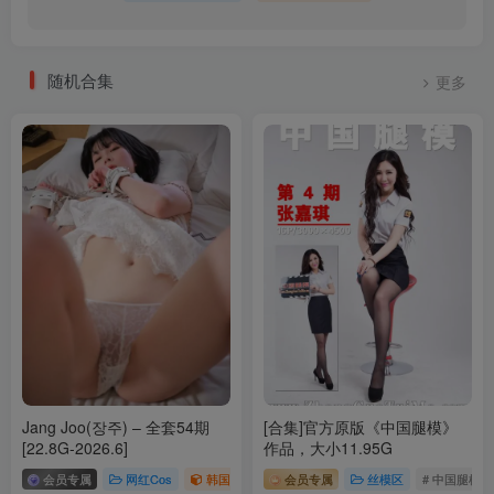
随机合集
更多
Jang Joo(장주) – 全套54期
[合集]官方原版《中国腿模》
[22.8G-2026.6]
作品，大小11.95G
会员专属
网红Cos
韩国（korea）
会员专属
# ARTGRAVIA
丝模区
# Jang Joo
# 中国腿模