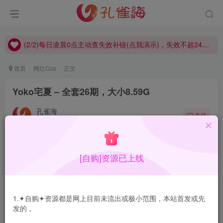
(2/2)每日凌晨0点主动查失效补链(点我演示)，失效不超24小时，
(1/2)永久发布，备用网址点这：kongque.org，点我（原域名失效）！
(2/2)每日凌晨0点主动查失效补链(点我演示)，失效不超24小时，
(1/2)永久发布，备用网址点这：kongque.org，点我（原域名失效）！
首页
网红Cos
正文
Yoko宅夏 – 全套26期，大小8.59G
孔雀海
关注
2023-12-31更新
0
4558
4
合集目录在预览图下面
[自购]资源已上线
1.✦自购✦资源都是网上目前未流出或极小范围，本站首发或先
发的 。