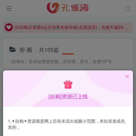
(2/2)每日凌晨0点主动查失效补链(点我演示)，失效不超24小时，
(1/2)永久发布，备用网址点这：kongque.org，点我（原域名失效）！
(2/2)每日凌晨0点主动查失效补链(点我演示)，失效不超24小时，
(1/2)永久发布，备用网址点这：kongque.org，点我（原域名失效）！
密⋅圈
共105篇
（较稀有）各种收费微密圈，朋有圈，星球，收费VIP等
排序
更新
浏览
点赞
评论
120斤的小王同学 – 微密圈系列套图&视频[122套-2026.6]
[自购]资源已上线
1.✦自购✦资源都是网上目前未流出或极小范围，本站首发或先
发的 。