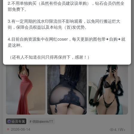
2.不用单独购买（虽然有些会员建议设单购），钻石会员仍然全
部免费下。
3.有一定周期的浅水印限流但不影响观看，以免同行搬运烂大
会员专属
街，保障会员权益以及本站先（首)发优势。
2026-06-23
4.5W+
4.目前自购资源集中在网红coser，每天更新的图包带✦自购✦就
是这种。
俏妞qiaoniuTT – 微密圈会员订阅系列套图&视频[139
套-2026.6]
（还有人不知道在问只得再保持下，感谢！）
会员专属
# 俏妞qiaoniuTT
2026-06-14
4.1W+