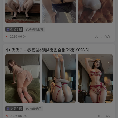
会员专属
# 就是阿朱啊
2026-06-04
12.8W+
小u优优子 – 微密圈视频&套图合集[26套-2026.5]
会员专属
# 小u优优子
2026-05-25
2.3W+