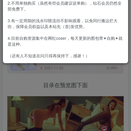
金和特刊，白金和特刊本站合集单独打包了。
2.不用单独购买（虽然有些会员建议设单购），钻石会员仍然全
部免费下。
注意本合集并不完整，网上原版的非常难弄到完整，本站只
能尽力收录，2020年10月份比较新的也收录进来了！
3.有一定周期的浅水印限流但不影响观看，以免同行搬运烂大
街，保障会员权益以及本站先（首)发优势。
4.目前自购资源集中在网红coser，每天更新的图包带✦自购✦就
[合集]《潘多拉(原轰趴猫)》珍
会员专属
是这种。
藏白金刊+特刊[23+47套 32.1G]
（还有人不知道在问只得再保持下，感谢！）
2021-11-03
9W+
目录在预览图下面