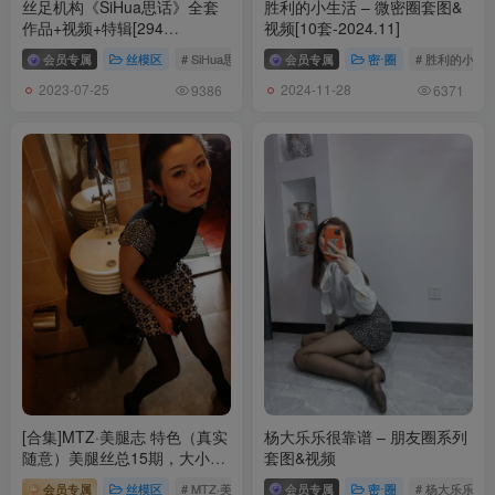
丝足机构《SiHua思话》全套
胜利的小生活 – 微密圈套图&
[PDL潘多拉] 2019.02.16 NO.345
作品+视频+特辑[294
视频[10套-2024.11]
[PDL潘多拉] 2019.02.15 NO.344
期-131.3G]
会员专属
丝模区
# SiHua思话
会员专属
密⋅圈
# 胜利的小生
[PDL潘多拉] 2019.02.11 NO.341
2023-07-25
2024-11-28
9386
6371
[PDL潘多拉] 2019.02.11 NO.340 赵小米
[PDL潘多拉] 2019.02.10 NO.339 温心怡
[PDL潘多拉] 2019.02.08 NO.338 K8傲娇萌萌
[PDL潘多拉] 2019.02.07 NO.337
[PDL潘多拉] 2019.02.05 NO.336
[PDL潘多拉] 2019.02.01 NO.334
[PDL潘多拉] 2019.01.30 NO.333
[PDL潘多拉] 2019.01.30 NO.332 阿朱
[PDL潘多拉] 2019.01.28 NO.331
[PDL潘多拉] 2019.01.27 NO.330
[PDL潘多拉] 2019.01.26 NO.329
[PDL潘多拉] 2019.01.25 NO.328
[合集]MTZ·美腿志 特色（真实
杨大乐乐很靠谱 – 朋友圈系列
[PDL潘多拉] 2019.01.24 NO.327
随意）美腿丝总15期，大小
套图&视频
[PDL潘多拉] 2019.01.21 NO.326
874M[新收录]
会员专属
丝模区
# MTZ·美腿志
# 美腿志
会员专属
密⋅圈
# 杨大乐乐很