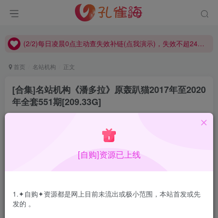
(2/2)每日凌晨0点主动查失效补链(点我演示)，失效不超24小时，
(1/2)永久发布，备用网址点这：kongque.org，点我（原域名失效）！
(2/2)每日凌晨0点主动查失效补链(点我演示)，失效不超24小时，
(1/2)永久发布，备用网址点这：kongque.org，点我（原域名失效）！
首页
名站机构
正文
[合集]名站机构《潘多拉》原轰趴猫2017年至2020
年全套551期[209.33G]
孔雀海
关注
2021-12-07更新
8
5.7W+
24
[自购]资源已上线
潘多拉是非常热门的一家，关注度很高但是网上流出的都是
不完整的非常零碎，总之是很难搞的一家；从2018年下半年
1.✦自购✦资源都是网上目前未流出或极小范围，本站首发或先
288期开始改名字了，从轰趴猫彻底改名为潘多拉。
发的 。
视频也出过几期很少，本站已收录进去。本次合集不包括白