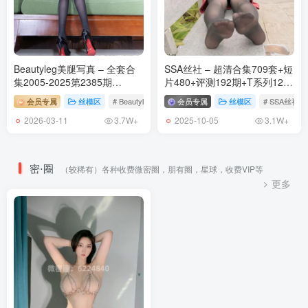
Beautyleg美腿写真 – 全套合
SSA丝社 – 超清合集709套+短
集2005-2025第2385期
片480+评测192期+T系列120
[539.5G-2026.3]
期(4K视频)[1982G-2025.10]
会员专属
丝模区
# Beautyleg
会员专属
丝模区
# SSA丝社
2026-03-11
2025-10-05
3.7W+
3.1W+
密⋅圈
（较稀有）各种收费微密圈，朋有圈，星球，收费VIP等
更多