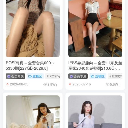
ROSI写真 – 全套合集0001-
IESS异思趣向 – 全套11系及丝
5330期[227GB-2026.8]
享家2340套&视频[210.6G-
2026.7]
会员专属
丝模区
# ROSI写真
会员专属
丝模区
# IESS异思
2026-08-05
2026-07-16
8.9W+
5.6W+