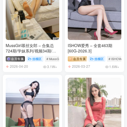
MussGirl慕丝女郎 – 合集总
ISHOW爱秀 – 全套463期
724期/学妹系列/视频34期/花
[60G-2026.3]
絮209期[475G-2026.4]
会员专属
丝模区
# MussGirl慕丝女郎
会员专属
# 慕丝女郎
丝模区
# ISHOW爱
2026-04-20
2026-03-27
3.1W+
1.6W+