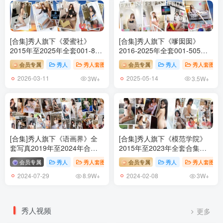
[合集]秀人旗下《爱蜜社》
[合集]秀人旗下《嗲囡囡》
2015年至2025年全套001-804
2016-2025年全套001-505期,
期174G（随官方更新）
大小94G（随官方更新）
会员专属
秀人
秀人套图
# IMISS爱蜜社
会员专属
秀人
秀人套图
2026-03-11
2025-05-14
3W+
3.5W+
[合集]秀人旗下《语画界》全
[合集]秀人旗下《模范学院》
套写真2019年至2024年合集
2015年至2023年全套合集
001-1243，大小485G（随官
001-634，大小165G（随官方
会员专属
秀人
秀人套图
# XIAOYU语画界
会员专属
# 语画界
秀人
秀人套图
方更新）
更新）
2024-07-29
2024-02-08
8.9W+
3W+
秀人视频
更多