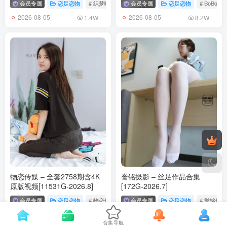
会员专属
恋足恋物
# 织梦映像
会员专属
恋足恋物
# BoBoS
2026-08-05
2026-08-05
1.4W+
8.2W+
物恋传媒 – 全套2758期含4K
誉铭摄影 – 丝足作品合集
原版视频[11531G-2026.8]
[172G-2026.7]
会员专属
恋足恋物
# 物恋传媒
会员专属
恋足恋物
# 誉铭传媒
2026-08-05
2026-07-30
6.6W+
1.7W+
合集导航