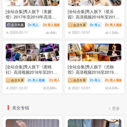
[全站合集]秀人旗下《美媛
[全站合集]秀人旗下《星乐
馆》2017年至2019年高清视
园》高清视频2016年至2017
频80套，大小66.3G
年全3套
会员专属
秀人
秀人视频
# 视频
会员专属
# MyGirl美媛馆
秀人
# 美媛馆视频
秀人视频
2022-03-11
2021-12-01
4W+
1.5W+
[全站合集]秀人旗下《蜜桃
[全站合集]秀人旗下《尤物
社》高清视频2016年至2019
馆》高清视频2016至2019年
年全12套
25套
会员专属
秀人视频
秀人
# 视频
会员专属
# XIUREN秀人
秀人
# MiiTao蜜桃社
秀人视频
2021-12-01
2021-12-01
8.6W+
4.6W+
美女专辑
更多