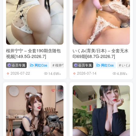
桜井宁宁 – 全套190期含随包
いくみ(育美/日本) – 全套无水
视频[149.5G-2026.7]
印69期[68.7G-2026.7]
会员专属
网红Cos
# 桜井宁宁
会员专属
网红Cos
# いくみ
2026-07-22
2026-07-14
14.6W+
4.8W+