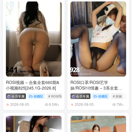
ROSI视频 – 合集全套660期&
ROSI口罩/ROSI艺学
小视频825[245.1G-2026.8]
妹/ROSI10情趣 – 3系全套
3620+252+53套[154.4G-
会员专属
丝模区
# ROSI写真
会员专属
丝模区
# 丝袜
# 
2026.8]
2026-08-05
2026-08-05
9.5W+
7W+