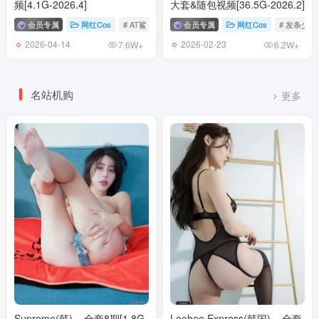
频[4.1G-2026.4]
大套&随包视频[36.5G-2026.2]
会员专属
网红Cos
# AT鲨
会员专属
网红Cos
# 发条少女
2026-04-14
2026-02-23
7.6W+
6.2W+
名站机购
更多
Supreme(韩) – 全套8期[1.8G-
Leehee Express(韩国) – 全套