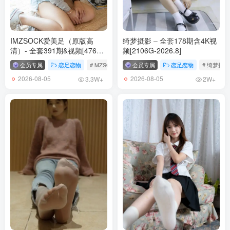
IMZSOCK爱美足（原版高
绮梦摄影 – 全套178期含4K视
清）- 全套391期&视频[476G-
频[2106G-2026.8]
2026.8]
会员专属
恋足恋物
# MZSOCK原版
会员专属
# IMZSOCK爱美足
恋足恋物
# 绮梦摄影
2026-08-05
2026-08-05
3.3W+
2W+