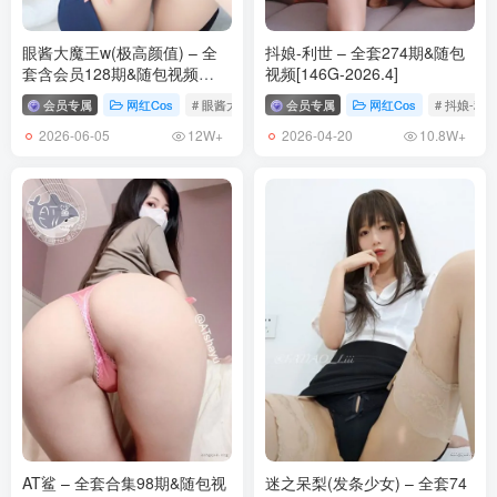
眼酱大魔王w(极高颜值) – 全
抖娘-利世 – 全套274期&随包
套含会员128期&随包视频
视频[146G-2026.4]
[23.4G-2026.6]
会员专属
网红Cos
# 眼酱大魔王w
会员专属
网红Cos
# 抖娘-利
2026-06-05
2026-04-20
12W+
10.8W+
AT鲨 – 全套合集98期&随包视
迷之呆梨(发条少女) – 全套74