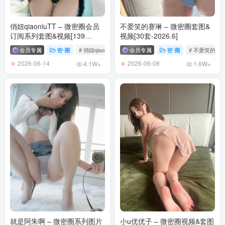
俏妞qiaoniuTT – 微密圈会员
不爱笑的赛琳 – 微密圈套图&
订阅系列套图&视频[139
视频[30套-2026.6]
套-2026.6]
会员专属
密⋅圈
# 俏妞qiaoniuTT
会员专属
密⋅圈
# 不爱笑的赛
2026-06-14
2026-06-08
4.1W+
1.6W+
就是阿朱啊 – 微密圈系列图片
小u优优子 – 微密圈视频&套图