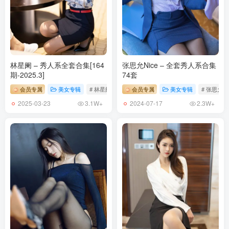
林星阑 – 秀人系全套合集[164
张思允Nice – 全套秀人系合集
期-2025.3]
74套
会员专属
美女专辑
# 林星阑
会员专属
美女专辑
# 张思允Ni
2025-03-23
2024-07-17
3.1W+
2.3W+