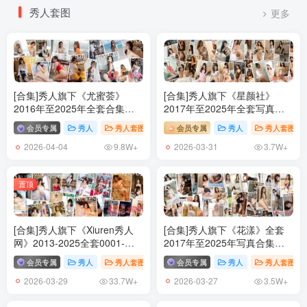
秀人套图
更多
[合集]秀人旗下《尤蜜荟》
[合集]秀人旗下《星颜社》
2016年至2025年全套合集
2017年至2025年全套写真合
001-1204,大小272G （随官方
集001-460（2022恢复更新）
会员专属
秀人
秀人套图
# YouMi尤蜜荟
会员专属
# 尤蜜荟
秀人
秀人套图
更新）
2026-04-04
2026-03-31
9.8W+
3.7W+
置顶
[合集]秀人旗下《Xiuren秀人
[合集]秀人旗下《花漾》全套
网》2013-2025全套0001-
2017年至2025年写真合集
11319期(+3),大小6025G（随
001-654,大小151G(随官方更
会员专属
秀人
秀人套图
# XIUREN秀人网
会员专属
秀人
秀人套图
官方更新）
新)
2026-03-29
2026-03-27
33.7W+
3.5W+