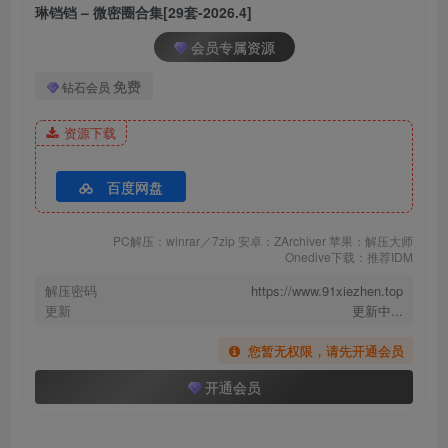
琳铛铛 – 微密圈合集[29套-2026.4]
琳铛铛 – NO.026 迷你格子裙[28P-5.4M]
会员专属资源
[11.24]
免费
钻石会员
琳铛铛 – NO.025 粉色爆乳[10P-1.7M]
资源下载
[11.9]
琳铛铛 – NO.024 极品身材[29P-3M]
百度网盘
[10.9]
PC解压：winrar／7zip 安卓：ZArchiver 苹果：解压大师
琳铛铛 – NO.023 过膝长筒紫丝[21P-2.4M]
Onedive下载：推荐IDM
解压密码
https://www.91xiezhen.top
[6.30]
更新
更新中...
琳铛铛 – NO.022 耐人寻味的女仆[22P-65MB]
您暂无权限，请先开通会员
[6.25]
开通会员
琳铛铛 – NO.021 黑色战袍[22P-56MB]