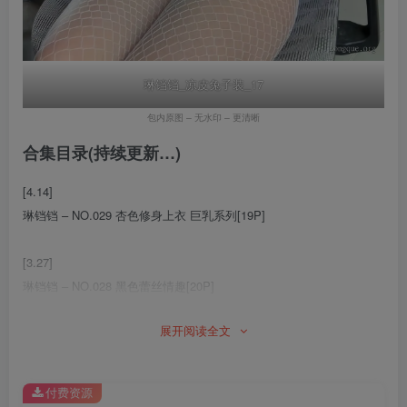
琳铛铛_凉皮兔子装_17
包内原图 – 无水印 – 更清晰
合集目录(持续更新…)
[4.14]
琳铛铛 – NO.029 杏色修身上衣 巨乳系列[19P]
[3.27]
琳铛铛 – NO.028 黑色蕾丝情趣[20P]
展开阅读全文
[2026.1.10]
琳铛铛 – NO.027 漆皮兔女郎[21P]
付费资源
[12.10]