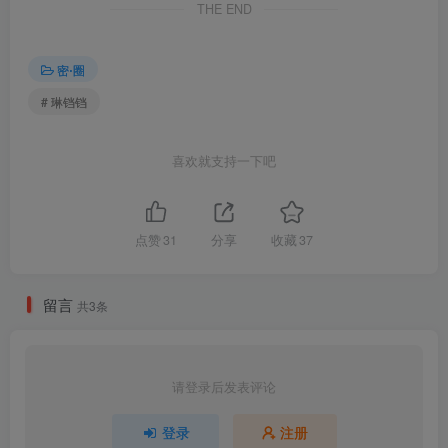
THE END
[6.16]
琳铛铛 – NO.020 粉色系性感女友[23P-61MB]
密⋅圈
[6.10]
# 琳铛铛
琳铛铛 – NO.019 热辣粉比基尼[21P-85MB]
喜欢就支持一下吧
[5.25]
琳铛铛 – NO.018 夏季可爱粉内[21P-90MB]
点赞
31
分享
收藏
37
[5.9]
琳铛铛 – NO.017 夺命紫色韵味蕾丝套装 [24P-69MB]
留言
共3条
[4.18]
琳铛铛 – NO.016 热带风情 [21P2V-95MB]
请登录后发表评论
[4.10]
登录
注册
琳铛铛 – NO.015 粉红豹纹 [23P1V-98MB]