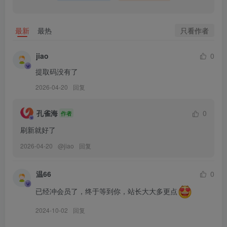
[3.29]
只看作者
最新
最热
琳铛铛 – NO.014 嘉宾贴[20P1V-83MB]
jiao
0
[3.18]
琳铛铛 – NO.013 性感毛衣 [20P1V-83MB]
提取码没有了
2026-04-20
回复
[3.8]
琳铛铛 – NO.012 网袜小护士[24P1V-94MB]
孔雀海
0
作者
刷新就好了
[2025.2.26]
2026-04-20
@
jiao
回复
琳铛铛 – NO.011 奶牛情趣套装 [20P-59MB]
温66
0
[12.11]
琳铛铛 – NO.010 小恶魔渔网[20P-69MB]
已经冲会员了，终于等到你，站长大大多更点
2024-10-02
回复
[11.22]