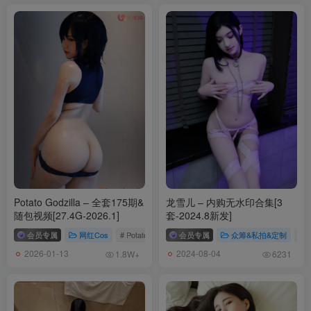
琳铛铛 – NO.001 蓝色印花比基尼[23P-21.5M]
Potato Godzilla – 全套175期&
龙雪儿 – 内购无水印合集[3
随包视频[27.4G-2026.1]
套-2024.8新发]
会员专属
网红Cos
# Potato Godzilla
会员专属
众筹&私拍&定制
# 
2026-01-13
2024-08-04
1.8W+
6231