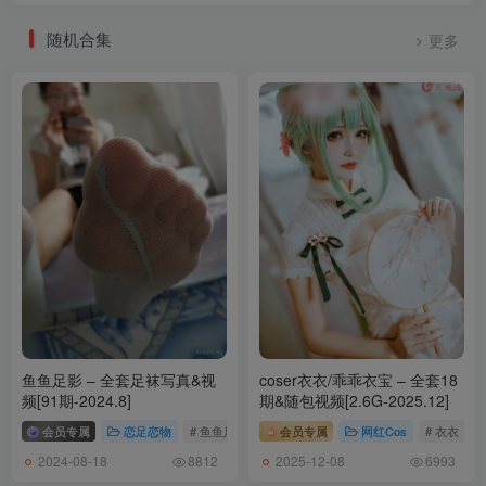
琳铛铛 – NO.009 夺命黄色战袍[15P-37MB]
随机合集
更多
[10.23]
琳铛铛 – NO.008 性感蕾丝套装[32P-84MB]
[10.13]
琳铛铛 – NO.007 紫色韵味[17P-45MB]
[10.3]
琳铛铛 – NO.006 性感单反大作[20P1V-104MB]
[10.1]
琳铛铛 – NO.005 会抖动的大秘密[19P1V-103MB]
鱼鱼足影 – 全套足袜写真&视
coser衣衣/乖乖衣宝 – 全套18
[2024.9.29]
频[91期-2024.8]
期&随包视频[2.6G-2025.12]
琳铛铛 – NO.004 凉皮兔子装[24P-86MB]
会员专属
恋足恋物
# 鱼鱼足影
会员专属
网红Cos
# 衣衣
琳铛铛 – NO.003 泳装等你哦[13P-20.6M]
2024-08-18
2025-12-08
8812
6993
琳铛铛 – NO.002 修士裙的惊喜[15P-8.3M]