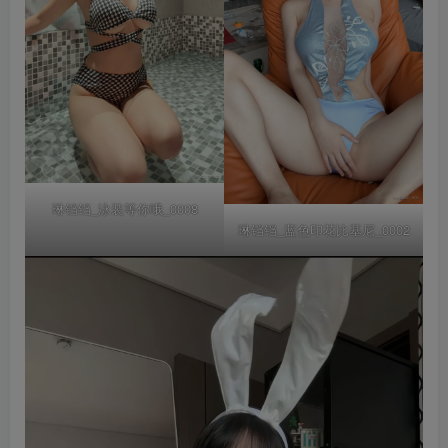
琳铛铛_泳装等你哦_0008
琳铛铛_蓝色印花比基尼_0002