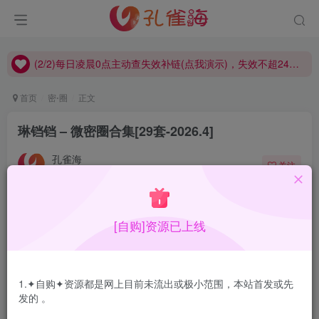
(2/2)每日凌晨0点主动查失效补链(点我演示)，失效不超24小时，
(1/2)永久发布，备用网址点这：kongque.org，点我（原域名失效）！
(2/2)每日凌晨0点主动查失效补链(点我演示)，失效不超24小时，
(1/2)永久发布，备用网址点这：kongque.org，点我（原域名失效）！
首页
密⋅圈
正文
琳铛铛 – 微密圈合集[29套-2026.4]
孔雀海
关注
2026-04-14更新
3
2.2W+
31
[自购]资源已上线
琳铛铛微密圈合集，妹子水灵灵的，要的人多吧…持续更新
合集目录在预览图下面
1.✦自购✦资源都是网上目前未流出或极小范围，本站首发或先
发的 。