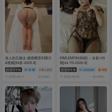
迷人的五姨太-微密圈系列图片
KIMLEMON(韩国) – 全套105
&视频[84套-2025.8]
期[44.7G-2026.8]
会员专属
密⋅圈
# 迷人的五姨太
会员专属
名站机构
韩国（ko
2025-08-11
2026-08-02
3.6W+
3.6W+