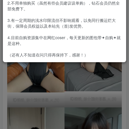
2.不用单独购买（虽然有些会员建议设单购），钻石会员仍然全
部免费下。
3.有一定周期的浅水印限流但不影响观看，以免同行搬运烂大
街，保障会员权益以及本站先（首)发优势。
4.目前自购资源集中在网红coser，每天更新的图包带✦自购✦就
是这种。
（还有人不知道在问只得再保持下，感谢！）
琳铛铛_修士裙的惊喜_c_(3)
琳铛铛_修士裙的惊喜_c_(1)