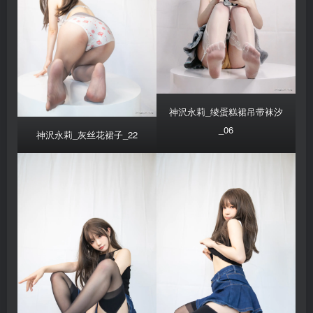
神沢永莉_绫蛋糕裙吊带袜汐
_06
神沢永莉_灰丝花裙子_22