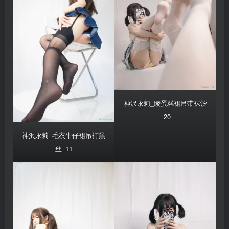
神沢永莉_绫蛋糕裙吊带袜汐
_20
神沢永莉_毛衣牛仔裙吊打黑
丝_11