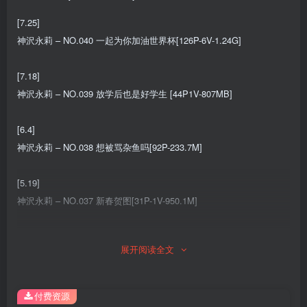
[7.25]
神沢永莉 – NO.040 一起为你加油世界杯[126P-6V-1.24G]
[7.18]
神沢永莉 – NO.039 放学后也是好学生 [44P1V-807MB]
[6.4]
神沢永莉 – NO.038 想被骂杂鱼吗[92P-233.7M]
[5.19]
神沢永莉 – NO.037 新春贺图[31P-1V-950.1M]
[5.16]
展开阅读全文
神沢永莉 – NO.036 小春女仆 [24P7V-888MB]
[4.30]
付费资源