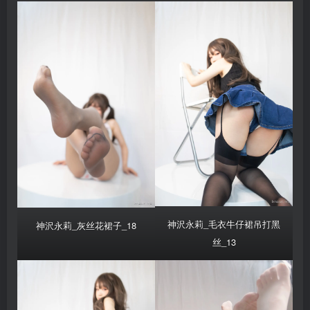
神沢永莉_毛衣牛仔裙吊打黑
神沢永莉_灰丝花裙子_18
丝_13