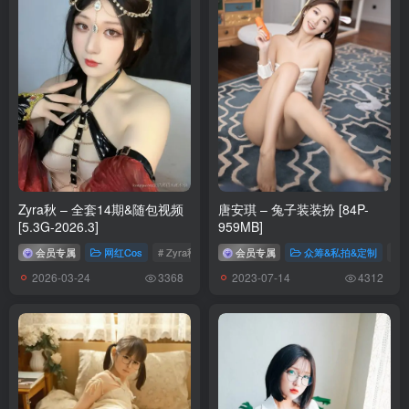
[3.16]
神沢永莉 – NO.017 女仆死库水[39P-179.3M]
[3.15]
神沢永莉 – NO.016 圣诞礼物[74P-10V-820.6M]
[1.7]
神沢永莉 – NO.015 半双马尾体操服大腿袜[68P-246M]
Zyra秋 – 全套14期&随包视频
唐安琪 – 兔子装装扮 [84P-
[5.3G-2026.3]
959MB]
[2024.1.6]
会员专属
网红Cos
# Zyra秋
会员专属
众筹&私拍&定制
# 
神沢永莉 – NO.014 厨房短款女仆 [39P／156MB]
2026-03-24
2023-07-14
3368
4312
[9.6更1]
神沢永莉 – NO.013 万圣节粉毛小恶魔[41P-303.5M]
[8.7更1]