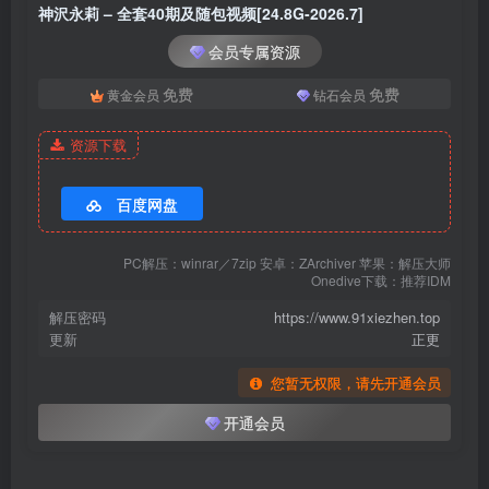
神沢永莉 – NO.035 斑点小狗狗[61P-350.5M]
神沢永莉 – 全套40期及随包视频[24.8G-2026.7]
会员专属资源
[4.28]
神沢永莉 – NO.034 ckt儿童节快乐[68P-1V-387M]
免费
免费
黄金会员
钻石会员
[2026.4.23]
资源下载
神沢永莉 – NO.033 夏日果实[120P-2.24G]
百度网盘
[12.10]
神沢永莉 – NO.032 就这样圈住我吧[65P-2V-2.1G]
PC解压：winrar／7zip 安卓：ZArchiver 苹果：解压大师
Onedive下载：推荐IDM
[10.1]
解压密码
https://www.91xiezhen.top
更新
正更
神沢永莉 – NO.031 波点小蛋糕泳衣[59P-2V-1.5G]
您暂无权限，请先开通会员
[1.14]
开通会员
神沢永莉 – NO.030 冬日小兔叽[38P-40.7M]
[1.12]