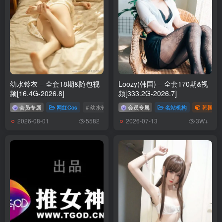
神沢永莉 – NO.012 家庭作业[73P-265.2M]
[8.1更1]
神沢永莉 – NO.011 英梨梨修女自拍[129P-200.1M]
[7.28更1]
神沢永莉 – NO.010 ckt浴室蓝白泳衣辫子[70P-115.9M]
幼水铃衣 – 全套18期&随包视
Loozy(韩国) – 全套170期&视
频[16.4G-2026.8]
频[333.2G-2026.7]
[7.26更1]
会员专属
网红Cos
# 幼水铃衣
会员专属
名站机构
韩国（ko
神沢永莉 – NO.009 ckt♡前开卫衣黑丝牛仔裤[88P-868.7M]
2026-08-01
2026-07-13
5582
3W+
[6.5更1]
神沢永莉 – NO.008 黄色吊带睡衣兔兔 [22P-90MB]
[2023.5.9更1]
神沢永莉 – NO.007 蕾姆和风 [47P-219NB]
神沢永莉 – NO.006 双马尾黑丝班主任[73P+1V-361.4M]