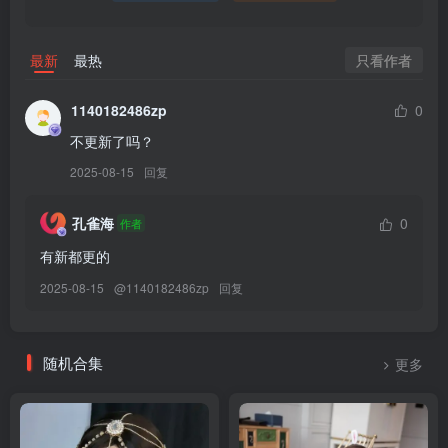
[5.12]
神沢永莉 – NO.023 疯狂星期四[47P／203MB]
只看作者
最新
最热
[4.29]
1140182486zp
0
神沢永莉 – NO.022 主人喜欢这套吗[63P-11V-1.11G]
不更新了吗？
[4.19]
2025-08-15
回复
神沢永莉 – NO.021 别看大姐姐啦[78P-1V-365.4M]
孔雀海
0
作者
[4.5]
有新都更的
神沢永莉 – NO.020 平安夜分体式泳衣[125P-1V-367.2M]
2025-08-15
@
1140182486zp
回复
[3.24]
神沢永莉 – NO.019 新年好呀[56P-1V-356M]
随机合集
更多
[3.17]
神沢永莉 – NO.018 电子猫猫宠物[86P-172.6M]