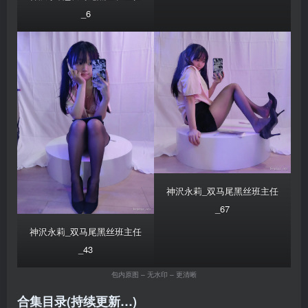
_6
神沢永莉_双马尾黑丝班主任
_67
神沢永莉_双马尾黑丝班主任
_43
包内原图 – 无水印 – 更清晰
合集目录(持续更新…)