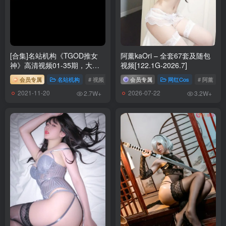
神沢永莉 – NO.005 绫蛋糕裙吊带袜汐[22P-60.2M]
神沢永莉 – NO.004 毛衣牛仔裙吊打黑丝[22P-162.3M]
神沢永莉 – NO.003 灰丝花裙子[26P-218.8M]
神沢永莉 – NO.002 粉色格子裙[19P-163.1M]
[合集]名站机构《TGOD推女
阿薰kaOri – 全套67套及随包
神沢永莉 – NO.001 魅魔利兹[22P-146.2M]
神》高清视频01-35期，大小
视频[122.1G-2026.7]
8.95GB
会员专属
名站机构
# 视频
# TGOD推女神
会员专属
网红Cos
# 阿薰
#
2021-11-20
2026-07-22
2.7W+
3.2W+