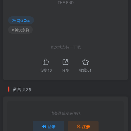
THE END
神沢永莉 – NO.029 请签收小春的礼物90+2送视频[90P-2V-2.76G]
网红Cos
[1.5]
神沢永莉 – NO.028 Suiri圣诞少女[84P-1V-938.2M]
# 神沢永莉
[2025.1.4]
喜欢就支持一下吧
神沢永莉 – NO.027 万圣绷带小鬼[65P-144.2M]
[2024.8.9]
点赞
16
分享
收藏
61
神沢永莉 – NO.026 香草芋泥 [87P4V-444MB]
留言
[7.23]
共2条
神沢永莉 – NO.025 别当欧尼酱[55P3V-1.05GB]
[6.9]
请登录后发表评论
神沢永莉 – NO.024 小墨[62P7V-1.43G]
登录
注册