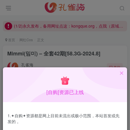
(1/2)永久发布，备用网址点这：kongque.org，点我（原域名失效）！
(2/2)每日凌晨0点主动查失效补链(点我演示)，失效不超24小时，
(1/2)永久发布，备用网址点这：kongque.org，点我（原域名失效）！
首页
网红Cos
正文
Mimmi(밈미) – 全套42期[58.3G-2024.8]
孔雀海
关注
2024-08-11更新
0
6455
11
[自购]资源已上线
Mimmi(밈미)，来自韩国的肉装软妹子，对于这种肉肉的身
材，我真是一点抵抗力都没有，尤其是勒肉的，在视觉感官
上，真是无与伦比。
1.✦自购✦资源都是网上目前未流出或极小范围，本站首发或先
发的 。
合集目录在预览图下面