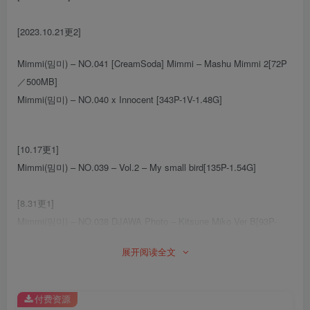
[2023.10.21更2]
Mimmi(밈미) – NO.041 [CreamSoda] Mimmi – Mashu Mimmi 2[72P
／500MB]
Mimmi(밈미) – NO.040 x Innocent [343P-1V-1.48G]
[10.17更1]
Mimmi(밈미) – NO.039 – Vol.2 – My small bird[135P-1.54G]
[8.31更1]
Mimmi(밈미) – NO.038 DJAWA Photo – Kitsune Miko Ver B[93P-
807.4M]
展开阅读全文
[7.25更1]
Mimmi(밈미) – NO.037 The Pet[81P-967.9M]
付费资源