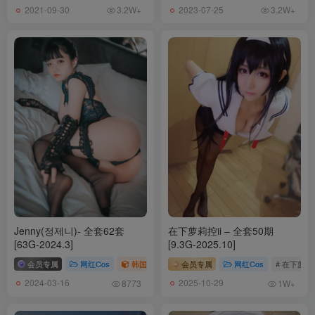
Mimmi(밈미) – NO.017 &Maruemon마루에몽-DJAWA-Maid Mansion
2021-09-30
2023-07-25
3.2W+
3.2W+
W²[122P-1.49G]
Mimmi(밈미) – NO.016 DJAWA-Christmas Special 2021[100P-2.34G]
Mimmi(밈미) – NO.015 DJAWA-Swimming Lessons #8[138P-2.29G]
Mimmi(밈미) – NO.014 DJAWA-Kitsune Miko[65P-557.1M]
Mimmi(밈미) – NO.013 DJAWA-Realise Loveliness[31P-355.2M]
Mimmi(밈미) – NO.012 DJAWA-March Hare[84P-1.64G]
Mimmi(밈미) – NO.011 DJAWA-Rudy Codename Wolfgirl[201P-
287.9M]
Mimmi(밈미) – NO.010 DJAWA-Rudy The Wolf of Midnight[230P-
2.98G]
Mimmi(밈미) – NO.009 DJAWA-Cyberpunk Girl[41P-521.7M]
Mimmi(밈미) – NO.008 DJAWA-Witch’s Witchcraft[151P-1.58G]
Jenny(정제니)- 全套62套
在下萝莉控ii – 全套50期
[63G-2024.3]
[9.3G-2025.10]
Mimmi(밈미) – NO.007 DJAWA-St. Esther[136P-2.65G]
Mimmi(밈미) – NO.006 DJAWA-Azur Lane IJN Atago & Takao[122P-
会员专属
网红Cos
韩国（korea）
会员专属
# Jenny
# 정제니
网红Cos
# 在下萝莉控
700.3M]
2024-03-16
2025-10-29
8773
1W+
Mimmi(밈미) – NO.005 DJAWA-Girls’ Frontline HK416[244P-4.41G]