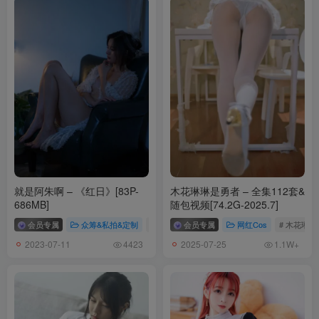
Mimmi(밈미) – NO.004 CreamSoda-Belt choker[48P-401M]
Mimmi(밈미) – NO.003 DJAWA-The Pet Girl[51P-609.5M]
Mimmi(밈미) – NO.002 DJAWA-Mochilero en Violeta[61P-636M]
Mimmi(밈미) – NO.001 Artgravia VOL.137[80P-169.5M]
就是阿朱啊 – 《红日》[83P-
木花琳琳是勇者 – 全集112套&
686MB]
随包视频[74.2G-2025.7]
会员专属
众筹&私拍&定制
# 就是阿朱啊
会员专属
网红Cos
# 木花琳
2023-07-11
2025-07-25
4423
1.1W+