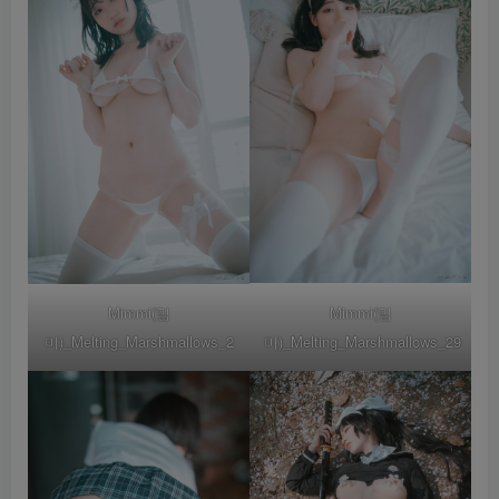
Mimmi(밈
Mimmi(밈
미)_Melting_Marshmallows_2
미)_Melting_Marshmallows_29