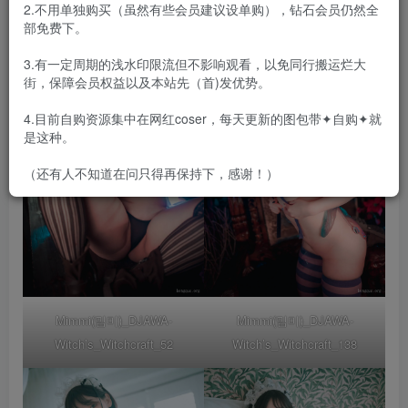
2.不用单独购买（虽然有些会员建议设单购），钻石会员仍然全
部免费下。
3.有一定周期的浅水印限流但不影响观看，以免同行搬运烂大
街，保障会员权益以及本站先（首)发优势。
4.目前自购资源集中在网红coser，每天更新的图包带✦自购✦就
是这种。
（还有人不知道在问只得再保持下，感谢！）
Mimmi(밈미)_DJAWA-
Mimmi(밈미)_DJAWA-
Witch’s_Witchcraft_52
Witch’s_Witchcraft_138