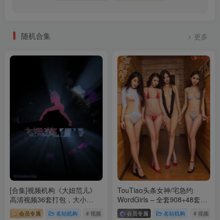
[173P／3.83GB]
[4.13更1]
随机合集
更多
Mimmi(밈미) – NO.026 [DJAWA] – Mademoiselle Mimmi +
Full.Ver[51P-832.4M]
[2023.4.4更1]
Mimmi(밈미) – NO.025 [DJAWA] Your Panties [325P-4.17G]
Mimmi(밈미) – NO.024 DJAWA-Christmas Special 2022[91P-1.52G]
Mimmi(밈미) – NO.023 Model Student[46P-190.7M]
Mimmi(밈미) – NO.022 Melting Marshmallows[41P-203.9M]
Mimmi(밈미) – NO.021 Tinnitus Hi, it’s me[33P-363.4M]
Mimmi(밈미) – NO.020 DJAWA-Knotting Class #2[66P-445.5M]
Mimmi(밈미) – NO.019 DJAWA-Cream Cow Milk[164P-810.8M]
[合集]视频机构《大妞范儿》
TouTiao头条女神/宅急约
高清视频36套打包，大小
WordGirls – 全套908+48套及
Mimmi(밈미) – NO.018 DJAWA-Naughty Red Hiring Hood[125P-
9.92G
20套视频 [204.8GB]
3.17G]
会员专属
名站机构
# 视频
# 合集
会员专属
# 大妞范儿
名站机构
# 视频