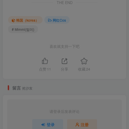
THE END
[6.14更1]
韩国（korea）
网红Cos
Mimmi(밈미) – NO.031 DJAWA Photo – Mimmi (밈미) × Ceyatic –
Pop Kitty Party[125P-1.52G]
# Mimmi(밈미)
[6.12更1]
喜欢就支持一下吧
Mimmi(밈미) – NO.030 DJAWA Photo – Sukajan Gal[177P-3.9G]
[5.23更1]
点赞
11
分享
收藏
24
Mimmi(밈미) – NO.029 DJAWA Photo – Azur Lane Tashkent [59P／
1.41GB]
留言
抢沙发
[5.8更1]
Mimmi(밈미) – NO.028 [DJAWA] Nikke Alice (+S.Ver)[170P-3.28G]
请登录后发表评论
[4.17更1]
登录
注册
Mimmi(밈미) – NO.027 DJAWA Photo – Your Fishe Gawr Gura