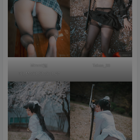
Mimmi(밈
Takao_33
미)_Model_Student_27