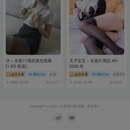
汐 – 全套11期及随包视频
叉子宝宝 – 全套21期[2.4G-
[1.9G-双盘]
2026.8]
会员专属
网红Cos
# 汐
会员专属
网红Cos
# 叉子宝宝
2022-12-02
2026-08-06
5277
6322
Copyright © 2026 ·
孔雀海合集珍藏
· 本站唯一