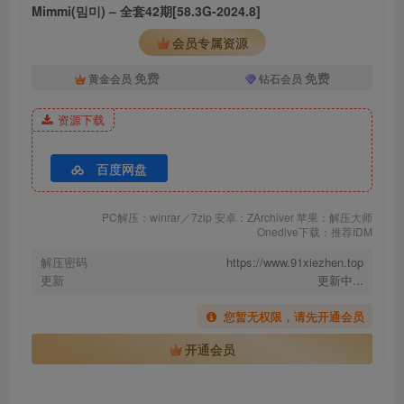
Mimmi(밈미) – 全套42期[58.3G-2024.8]
[7.23更1]
会员专属资源
Mimmi(밈미) – NO.036 White[136P-2.29G]
免费
免费
黄金会员
钻石会员
[7.15更1]
Mimmi(밈미) – NO.035 [CreamSoda] Vol.5 Mash Mimmi 2 [72P／
资源下载
500MB]
百度网盘
[7.11更1]
Mimmi(밈미) – NO.034 [CreamSoda]Vol.3 Mashu Mimmi[59P-
PC解压：winrar／7zip 安卓：ZArchiver 苹果：解压大师
Onedive下载：推荐IDM
432.2M]
解压密码
https://www.91xiezhen.top
更新
更新中...
[7.10更1]
Mimmi(밈미) – NO.033 [CreamSoda] Vol.4 Chic Nerd & Maness
您暂无权限，请先开通会员
Nurse[63P-505.9M]
开通会员
[7.8更1]
Mimmi(밈미) – NO.032[CreamSoda] Vol.2 Neko Mimmi[62P-413.5M]