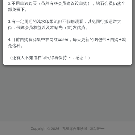
2.不用单独购买（虽然有些会员建议设单购），钻石会员仍然全
部免费下。
3.有一定周期的浅水印限流但不影响观看，以免同行搬运烂大
街，保障会员权益以及本站先（首)发优势。
Lucky – 内购无水印[3
套-2025.10新发]
4.目前自购资源集中在网红coser，每天更新的图包带✦自购✦就
会员专属
众筹&私拍&定制
是这种。
2025-10-22
2096
（还有人不知道在问只得再保持下，感谢！）
Copyright © 2026 ·
孔雀海合集珍藏
· 本站唯一