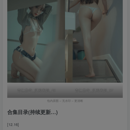
杏仁曲奇_反差表姐_49
杏仁曲奇_反差表姐_97
包内原图 – 无水印 – 更清晰
合集目录(持续更新…)
[12.16]