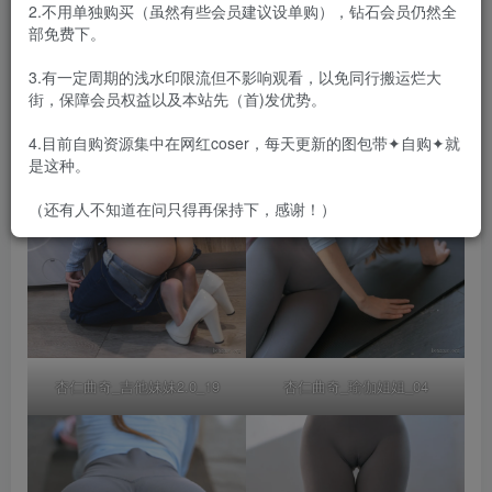
2.不用单独购买（虽然有些会员建议设单购），钻石会员仍然全
部免费下。
3.有一定周期的浅水印限流但不影响观看，以免同行搬运烂大
街，保障会员权益以及本站先（首)发优势。
4.目前自购资源集中在网红coser，每天更新的图包带✦自购✦就
是这种。
（还有人不知道在问只得再保持下，感谢！）
杏仁曲奇_吉他妹妹2.0_19
杏仁曲奇_瑜伽姐姐_04