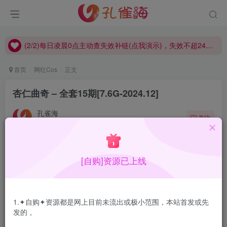
(2/2)每日凌晨0点主动查失效补链(点我演示)，失效不超24小时，
(1/2)永久发布，备用网址点这：kongque.org，点我（原域名失效）！
(2/2)每日凌晨0点主动查失效补链(点我演示)，失效不超24小时，
(1/2)永久发布，备用网址点这：kongque.org，点我（原域名失效）！
首页
网红Cos
正文
杏仁曲奇 – 全套15期[7.6G-2024.12]
孔雀海
关注
2024-12-16更新
0
1W+
25
[自购]资源已上线
杏仁曲奇，小姐姐外表不算出众，之前一直默默无闻的cos
一些角色，也没什么特点，在与铁兽叫兽合作之后，算是放
开了，人气直线上升。
1.✦自购✦资源都是网上目前未流出或极小范围，本站首发或先
发的 。
合集目录在预览图下面