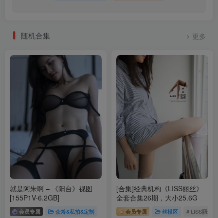
随机合集
更多
就是阿朱啊 – 《阳台》视图
[合集]经典机构《LISS丽丝》
[155P1V-6.2GB]
全套合集26期，大小25.6G
会员专属
众筹&私拍&定制
会员专属
丝模区
# LISS丽丝