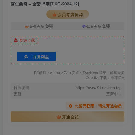
[8.11更1]
杏仁曲奇 – 全套15期[7.6G-2024.12]
杏仁曲奇 – NO.009 喜多川海梦 女J[14P-113.3M]
会员专属资源
[7.28更1]
免费
免费
黄金会员
钻石会员
杏仁曲奇 – NO.008 玛丽罗丝[40P-174.8M]
资源下载
[7.24更1]
杏仁曲奇 – NO.007 升玖吉他姐姐 [45P-145MB]
百度网盘
[7.18更1]
PC解压：winrar／7zip 安卓：ZArchiver 苹果：解压大师
Onedive下载：推荐IDM
杏仁曲奇 – NO.006 碧蓝航线 恶毒白兔[40P-229.6M]
解压密码
https://www.91xiezhen.top
更新
更新中...
[2023.7.15更1]
杏仁曲奇 – NO.005 忏悔修女 [45P-1004M]
您暂无权限，请先开通会员
开通会员
杏仁曲奇 – NO.004 吉他妹妹2.0[41P-941.1M]
杏仁曲奇 – NO.003 瑜伽姐姐[55P-1.3G]
杏仁曲奇 – NO.002 杀生院[38P-425.5M]