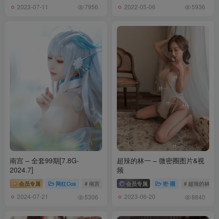
2023-07-11
2022-05-06
7956
5936
南宫 – 全套99期[7.8G-
超辣的林一 – 微密圈图片&视
2024.7]
频
会员专属
网红Cos
# 南宫
会员专属
密⋅圈
# 超辣的林一
2024-07-21
2023-06-20
5306
8840