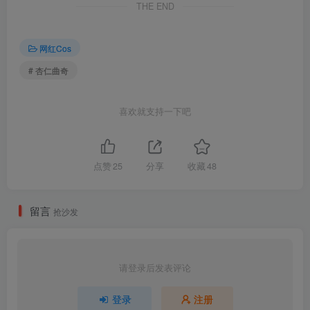
THE END
杏仁曲奇 – NO.001 反差表姐[102P-155.9M]
网红Cos
# 杏仁曲奇
喜欢就支持一下吧
点赞
25
分享
收藏
48
留言
抢沙发
请登录后发表评论
登录
注册