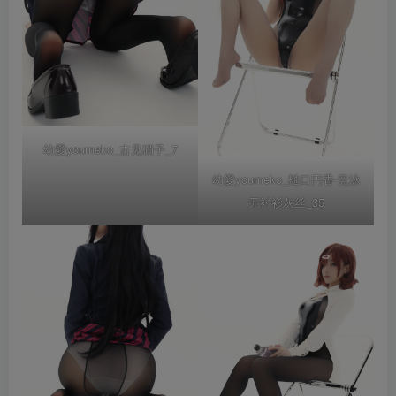
幼愛youmeko_古见硝子_7
幼愛youmeko_樋口円香-竞泳
无衬衫灰丝_35