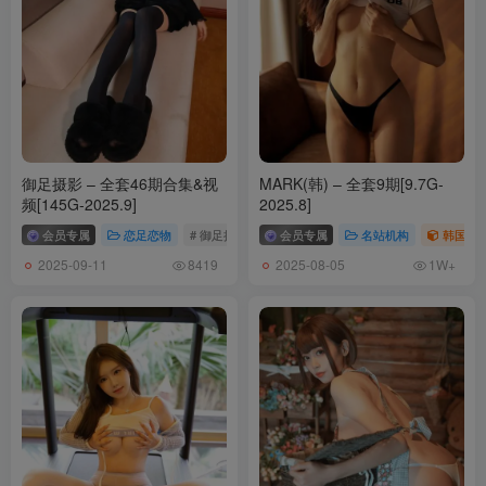
幼愛youmeko NO.007 吊带袜恶魔[47P-330M]
幼愛youmeko NO.006 未亡人雪女cos[70P-585M]
幼愛youmeko NO.005 紫流苏旗袍[35P-367.3MB]
幼愛youmeko NO.004 古见硝子[60P-308.76MB]
幼愛youmeko NO.003 樋口円香-竞泳无衬衫灰丝[36P-87.31MB]
幼愛youmeko NO.002 樋口円香-竞泳灰丝[29P-59.45MB]
幼愛youmeko NO.001 樋口円香-灰丝[25P-119.8MB]
御足摄影 – 全套46期合集&视
MARK(韩) – 全套9期[9.7G-
频[145G-2025.9]
2025.8]
会员专属
恋足恋物
# 御足摄影
会员专属
名站机构
韩国（ko
2025-09-11
2025-08-05
8419
1W+