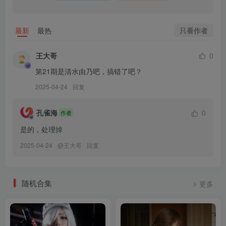
[2025.3.6]
只看作者
最新
最热
幼愛Youmeko – NO.018 小琪舞豹式装甲[41P-8V-1.27G]
幼愛Youmeko – NO.017 小琪舞JK制服[48P-787.6M]
王大哥
0
第21期是清水由乃吧，搞错了吧？
[2024.11.27]
2025-04-24
回复
幼愛Youmeko – NO.016 Erophone 泰丝 TESS[18P-211.9M]
孔雀海
0
作者
[10.31]
是的，处理掉
幼愛Youmeko – NO.015 修女兔兔[25P-123M]
2025-04-24
@
王大哥
回复
[2024.9.9]
幼愛Youmeko – NO.014 毛衣姐姐[19P-49.5M]
随机合集
更多
[2023.9.17更1]
幼愛Youmeko – NO.013 天乃莉莉纱[27P-130.1M]