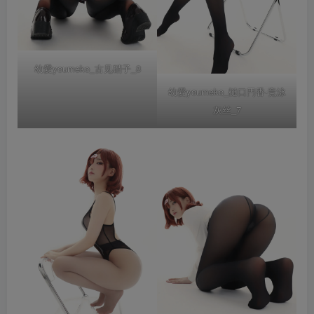
幼愛youmeko_古见硝子_8
幼愛youmeko_樋口円香-竞泳
灰丝_7