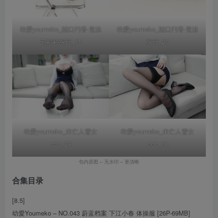
幼愛youmeko_樋口円香-竞泳
幼愛youmeko_樋口円香-竞泳
无衬衫灰丝_15
灰丝_20
幼愛youmeko_未亡人雪女
幼愛youmeko_未亡人雪女
cos_29
cos_18
包内原图 – 无水印 – 更清晰
合集目录
[8.5]
幼愛Youmeko – NO.043 蔚蓝档案 下江小春 体操服 [26P-69MB]