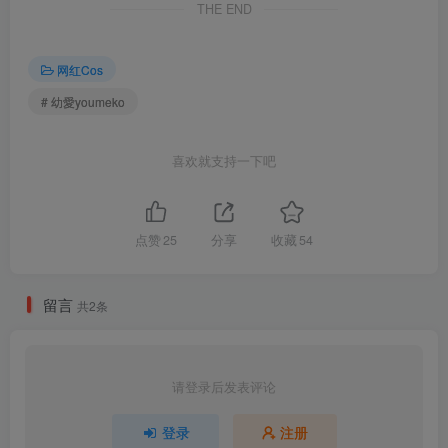
THE END
幼愛Youmeko – NO.025 蕾姆泳装[18P-49.5M]
幼愛Youmeko – NO.024 女仆中华娘[27P-34.2M]
网红Cos
# 幼愛youmeko
[6.25]
喜欢就支持一下吧
幼愛Youmeko – NO.023 初音未来兔子洞兔女郎[28P-575.2M]
[5.22]
幼愛Youmeko – NO.022 円香兔女郎[10P-83.5M]
点赞
25
分享
收藏
54
幼愛Youmeko – NO.021 喵武[76P-1V-1.03G]
留言
共2条
[3.20]
幼愛Youmeko – NO.020 兔女郎[28P-177.3M]
请登录后发表评论
[3.18]
幼愛Youmeko – NO.019 崩坏3 爱莉希雅女仆装[20P-68.6M]
登录
注册