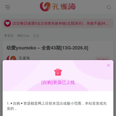
(2/2)每日凌晨0点主动查失效补链(点我演示)，失效不超24小时，
(1/2)永久发布，备用网址点这：kongque.org，点我（原域名失效）！
(2/2)每日凌晨0点主动查失效补链(点我演示)，失效不超24小时，
(1/2)永久发布，备用网址点这：kongque.org，点我（原域名失效）！
首页
网红Cos
正文
幼愛youmeko – 全套43期[13G-2026.8]
孔雀海
关注
2026-08-05更新
2
1.7W+
25
[自购]资源已上线
幼愛youmeko美腿美足向Coser，丝袜较多，颜值不错。
合集目录在预览图下面
1.✦自购✦资源都是网上目前未流出或极小范围，本站首发或先
发的 。