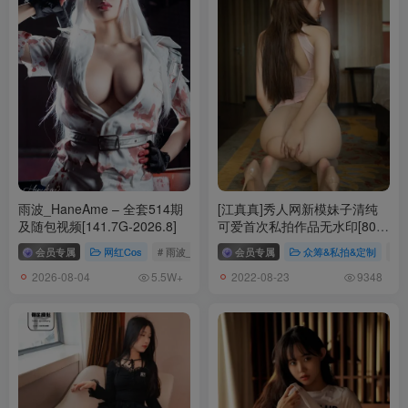
[9.15更1]
幼愛Youmeko – NO.012 黑丝眼镜[28P-88.3M]
[6.3更1]
幼愛Youmeko – NO.011 龙卷 [28P-213MB]
[2.15更1]
幼愛Youmeko – NO.010 胡滕JK[41P-268.2M]
雨波_HaneAme – 全套514期
[江真真]秀人网新模妹子清纯
及随包视频[141.7G-2026.8]
可爱首次私拍作品无水印[80P-
761M]
[2023.1.19更1]
会员专属
网红Cos
# 雨波_HaneAme
会员专属
众筹&私拍&定制
# 
幼愛Youmeko – NO.009 早安,想吃点什么[28P-315M]
2026-08-04
2022-08-23
5.5W+
9348
[10.26更1]
幼愛Youmeko – NO.008 修女 夏洛特 [29P-207MB]
[10.5发布7]