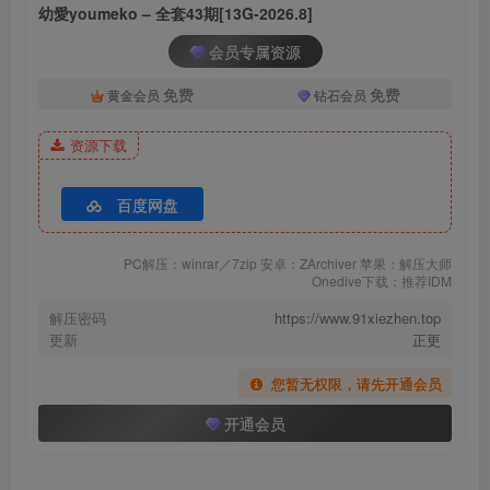
[7.19]
幼愛youmeko – 全套43期[13G-2026.8]
幼愛Youmeko – NO.031 飞天舞姬[12P-154.7M]
会员专属资源
[7.18]
免费
免费
黄金会员
钻石会员
幼愛Youmeko – NO.030 阿斯托尔福女仆[57P-137M]
资源下载
幼愛Youmeko – NO.029 碧蓝航线 埃吉尔[18P-72.3M]
百度网盘
[7.17]
幼愛Youmeko – NO.028 碧藍航線 定安[23P-319.9M]
PC解压：winrar／7zip 安卓：ZArchiver 苹果：解压大师
Onedive下载：推荐IDM
[7.2]
解压密码
https://www.91xiezhen.top
幼愛Youmeko – NO.027 蕾姆泳装 [18P-49MB]
更新
正更
您暂无权限，请先开通会员
[6.29]
开通会员
幼愛Youmeko – NO.026 黑漆皮高跟兔女郎[29P-54.9M]
[6.26]