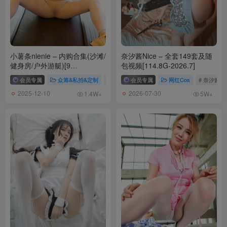
小薯条nienie – 内购合集(沙滩/
奈汐酱Nice – 全套149套及随
健身房/户外游艇)[9
包视频[114.8G-2026.7]
套-2025.12]
会员专属
众筹&私拍&定制
# 小薯条内购合集
会员专属
# 小薯条nienie
网红Cos
# 奈汐酱Ni
2025-12-10
2026-07-30
1.4W+
5W+