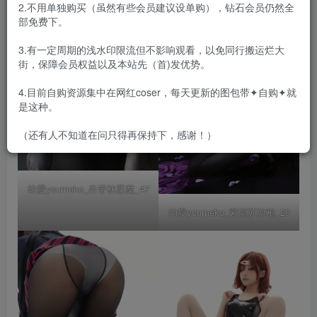
2.不用单独购买（虽然有些会员建议设单购），钻石会员仍然全
部免费下。
3.有一定周期的浅水印限流但不影响观看，以免同行搬运烂大
街，保障会员权益以及本站先（首)发优势。
4.目前自购资源集中在网红coser，每天更新的图包带✦自购✦就
是这种。
（还有人不知道在问只得再保持下，感谢！）
幼愛youmeko_吊带袜恶魔_47
幼愛youmeko_紫流苏旗袍_20