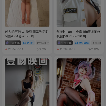
迷人的五姨太-微密圈系列图片
年年Nnian – 全套159期&随包
&视频[84套-2025.8]
视频[58.7G-2026.8]
会员专属
密⋅圈
# 迷人的五姨太
会员专属
网红Cos
# 年年nnia
2025-08-11
2026-08-09
3.6W+
7.3W+