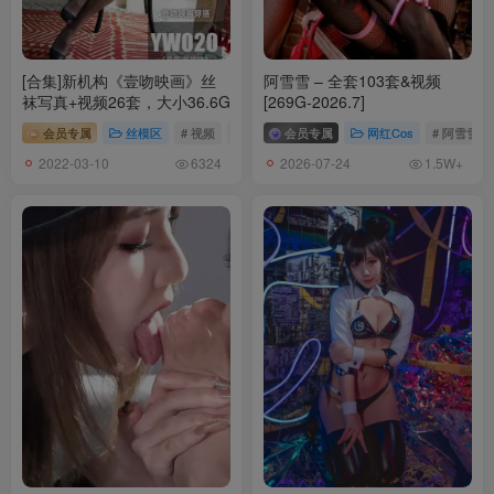
[合集]新机构《壹吻映画》丝
阿雪雪 – 全套103套&视频
袜写真+视频26套，大小36.6G
[269G-2026.7]
会员专属
丝模区
# 视频
# 壹吻映画
会员专属
网红Cos
# 阿雪雪
2022-03-10
2026-07-24
6324
1.5W+