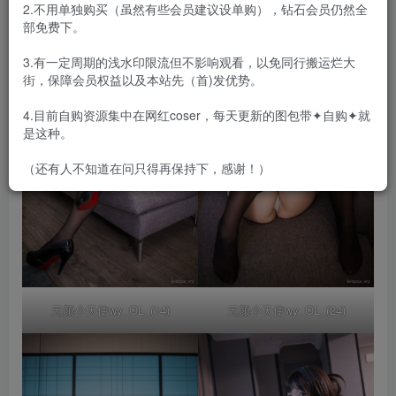
2.不用单独购买（虽然有些会员建议设单购），钻石会员仍然全
部免费下。
3.有一定周期的浅水印限流但不影响观看，以免同行搬运烂大
街，保障会员权益以及本站先（首)发优势。
4.目前自购资源集中在网红coser，每天更新的图包带✦自购✦就
是这种。
（还有人不知道在问只得再保持下，感谢！）
无颜小天使wy_OL_(14)
无颜小天使wy_OL_(24)