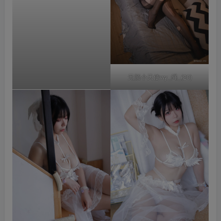
无颜小天使wy_绳_(20)