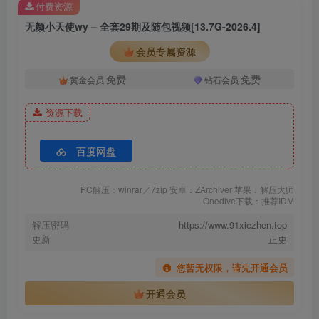
付费资源
无颜小天使wy – 全套29期及随包视频[13.7G-2026.4]
[10.25更1]
无颜小天使wy – NO.021 开胸内衣私房[20P-86.8M]
会员专属资源
免费
免费
黄金会员
钻石会员
[10.23更1]
无颜小天使wy – NO.020 OL今天的颜颜也不想加班 [75P+6V／
资源下载
1.64GB]
百度网盘
[7.29更1]
无颜小天使wy – NO.019 黑旗袍[11P-95M]
PC解压：winrar／7zip 安卓：ZArchiver 苹果：解压大师
Onedive下载：推荐IDM
解压密码
https://www.91xiezhen.top
[2023.6.30更1]
更新
正更
无颜小天使wy – NO.018 绝影[55P-444.6M]
您暂无权限，请先开通会员
[12.16更1]
开通会员
无颜小天使wy – NO.017 戏水竞泳[62P-390.2M]