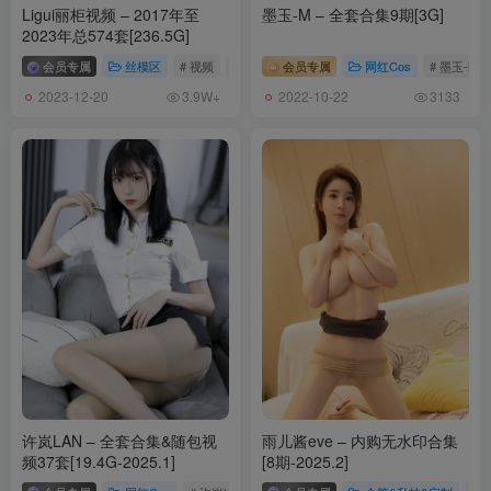
Ligui丽柜视频 – 2017年至
墨玉-M – 全套合集9期[3G]
2023年总574套[236.5G]
会员专属
丝模区
# 视频
# Ligui丽柜
会员专属
网红Cos
# 墨玉-M
2023-12-20
2022-10-22
3.9W+
3133
许岚LAN – 全套合集&随包视
雨儿酱eve – 内购无水印合集
频37套[19.4G-2025.1]
[8期-2025.2]