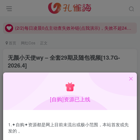
(2/2)每日凌晨0点主动查失效补链(点我演示)，失效不超24小时，
(1/2)永久发布，备用网址点这：kongque.org，点我（原域名失效）！
(2/2)每日凌晨0点主动查失效补链(点我演示)，失效不超24小时，
(1/2)永久发布，备用网址点这：kongque.org，点我（原域名失效）！
首页
网红Cos
正文
无颜小天使wy – 全套29期及随包视频[13.7G-
2026.4]
孔雀海
关注
2026-04-26更新
1
8334
15
[自购]资源已上线
无颜小天使wy，也叫自闭颜球球，肉肉妹纸，肉确实会
长，都在该在的地方很厉害了吧
1.✦自购✦资源都是网上目前未流出或极小范围，本站首发或先
发的 。
合集目录在预览图下面