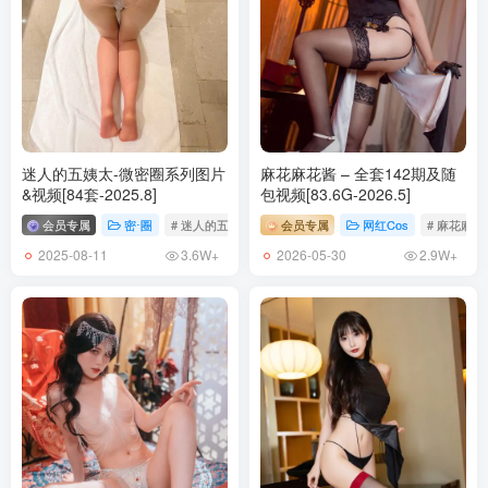
[12.9]
西园寺南歌 – NO.028 女仆本 贝尔法斯特[35P-247.2M]
[11.22]
西园寺南歌 – NO.027 牛牛奶牛[30P-127.3M]
迷人的五姨太-微密圈系列图片
麻花麻花酱 – 全套142期及随
[11.16]
&视频[84套-2025.8]
包视频[83.6G-2026.5]
西园寺南歌 – NO.026 牛牛毛衣[28P-229.6M]
会员专属
密⋅圈
# 迷人的五姨太
会员专属
网红Cos
# 麻花麻花
2025-08-11
2026-05-30
3.6W+
2.9W+
[9.1更1]
西园寺南歌 – NO.025 堕修女[70P-9V-531.4M]
[8.5更1]
西园寺南歌 – NO.024 与班长的游戏[137P-8V-1.1G]
[2023.7.11更1]
西园寺南歌 – NO.023 碧蓝航线恶毒兔女郎[25P-10V-145M]