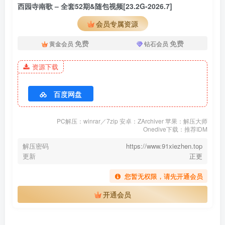
西园寺南歌 – 全套52期&随包视频[23.2G-2026.7]
合集目录（持续更新…）
会员专属资源
[7.5]
免费
免费
西园寺南歌 – NO.052 2.5次元的诱惑 米莉艾拉魅魔 [5P-19MB]
黄金会员
钻石会员
西园寺南歌 – NO.051 碧蓝航线 柴郡 [8P-30MB]
资源下载
[6.30]
百度网盘
西园寺南歌 – NO.050 碧蓝航线 阿尔比恩旗袍[9P-40M]
PC解压：winrar／7zip 安卓：ZArchiver 苹果：解压大师
Onedive下载：推荐IDM
[6.27]
西园寺南歌 – NO.049 露露姆魅魔[10P-49.6M]
解压密码
https://www.91xiezhen.top
更新
正更
[4.19]
您暂无权限，请先开通会员
西园寺南歌 – NO.048 鸣潮 守岸人[9P-55.6M]
开通会员
西园寺南歌 – NO.047 碧蓝航线 塔什干[10P-47.6M]