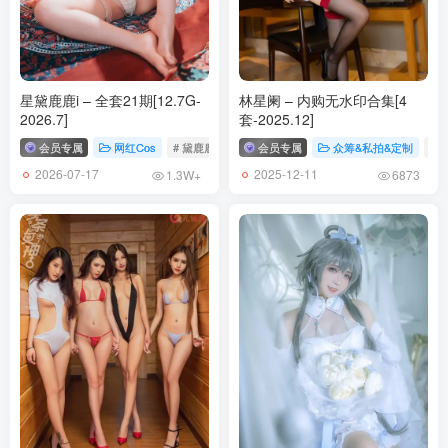
[2022.11.15更1]
西园寺南歌 – NO.022 竞泳史莱姆[70P+20V-3.32G]
星黛鹿鹿i – 全套21期[12.7G-
林星阑 – 内购无水印合集[4
[11.6更1]
2026.7]
套-2025.12]
西园寺南歌 – NO.021 堕修女 [62P3V-605MB]
会员专属
网红Cos
# 黛鹿鹿i
会员专属
众筹&私拍&定制
# 
2026-07-17
2025-12-11
1.3W+
6873
[11.3更1]
西园寺南歌 NO.020 白色内衣&透明JK[70P-284.7MB]
[10.29更1]
西园寺南歌 NO.019 空姐[52P+10V-1.72G]
[10.20更1]
西园寺南歌 – NO.018 主人的任务2.0 [52P12V-2.61GB]
[10.17更1]
西园寺南歌 NO.017 外拍-主人的任务1.0[40P+7V-234M]