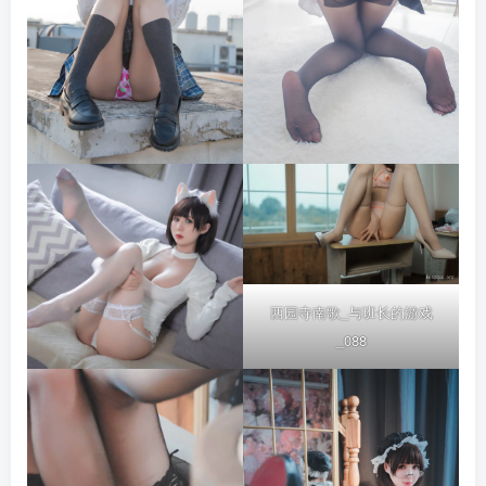
西园寺南歌_与班长的游戏
_088