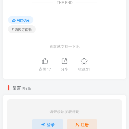
THE END
[4.16]
西园寺南歌 – NO.046 奶牛露露[70P-7V-546.9M]
西园寺南歌 – NO.045 尼尔机械纪元 2B圣诞节[15P-104.8M]
网红Cos
# 西园寺南歌
[4.12]
喜欢就支持一下吧
西园寺南歌 – NO.044 碧蓝航线 莫多加尔护士[23P-110.5M]
西园寺南歌 – NO.043 碧蓝航线 怨仇[15P-62.2M]
点赞
17
分享
收藏
31
[3.28]
西园寺南歌 – NO.042 触手魅魔[40P-139.2M]
留言
共2条
[3.22]
西园寺南歌 – NO.041 蔚蓝档案 妃咲[50P-430.3M]
请登录后发表评论
[1.19]
登录
注册
西园寺南歌 – NO.040 碧蓝航线 樫野比基尼[30P-251.9M]