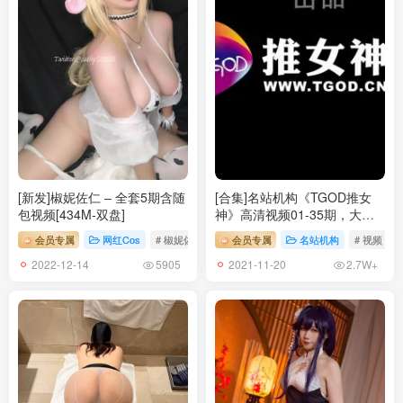
西园寺南歌 – NO.034 魔太郎 恶魔 [20P-84MB]
[6.12]
西园寺南歌 – NO.033 魔太郎 圣诞 [46P-223MB]
[6.8]
西园寺南歌 – NO.032 魔太郎 [106P-508M]
[新发]椒妮佐仁 – 全套5期含随
[合集]名站机构《TGOD推女
[4.5]
包视频[434M-双盘]
神》高清视频01-35期，大小
西园寺南歌 – NO.031 杨贵妃自拍 [19P+1V／55MB]
8.95GB
会员专属
网红Cos
# 椒妮佐仁
会员专属
名站机构
# 视频
2022-12-14
2021-11-20
5905
2.7W+
[1.28]
西园寺南歌 – NO.030 女仆本 天狼星[35P-144M]
[2024.1.15]
西园寺南歌 – NO.029 女仆本 可畏 [29P／187MB]