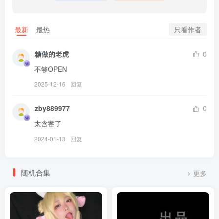
[1.18]
只看作者
最新
最热
西园寺南歌 – NO.039 碧蓝航线 樫野原皮[30P-258.6M]
糖做的老虎
0
[2026.1.8]
不够OPEN
西园寺南歌 – NO.038 巫女本3套[79P-613M]
2025-12-16
回复
[12.7]
zby889977
0
西园寺南歌 – NO.037 碧蓝航线 光辉旗袍[24P-139M]
太含蓄了
[7.12]
2024-01-13
回复
西园寺南歌 – NO.036 天使[15P-70.8M]
随机合集
更多
[7.9]
西园寺南歌 – NO.035 图书馆[25P-129.5M]
[6.14]