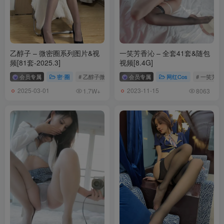
[11.1]
雨波HaneAme – NO.472 2025年10月订阅 (4套)[146P-18V-1.74G]
4.原神 菈乌玛 [40P]
乙醇子 – 微密圈系列图片&视
一笑芳香沁 – 全套41套&随包
3.鬼灭之刃 蝴蝶忍 [44P]
频[81套-2025.3]
视频[8.4G]
2.2025生日睡衣 [31P]
会员专属
密⋅圈
# 乙醇子微密圈
# 乙醇子
会员专属
网红Cos
# 一笑芳香
1.2025生日礼服 [31P]
2025-03-01
2023-11-15
1.7W+
8063
[10.5]
雨波HaneAme – NO.471 喜多川海梦 写真书+尾张视频DLC[53P-21V-
683.7M]
[10.3]
雨波HaneAme – NO.470 海贼王娜美 写真书[58P-326.7M]