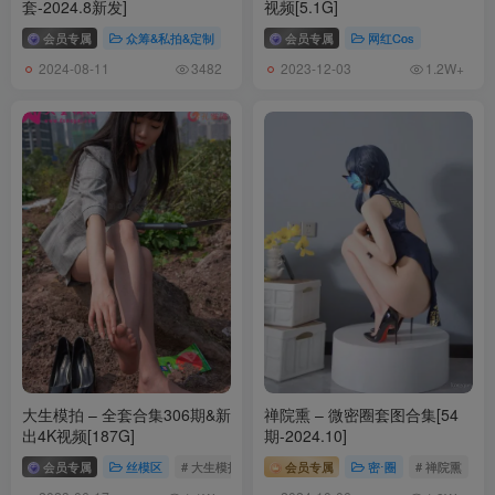
套-2024.8新发]
视频[5.1G]
214MB]
会员专属
众筹&私拍&定制
会员专属
网红Cos
雨波HaneAme – NO.462 25年08月订阅 Grok AI Ani [23P-121MB]
2024-08-11
2023-12-03
3482
1.2W+
雨波HaneAme – NO.461 25年08月订阅视频 [17V-183MB]
[8.23]
雨波HaneAme – NO.460 25年07月订阅视频 [19V-2.16GB]
[8.21]
雨波HaneAme – NO.459 2025年03月订阅 (3套)[137P-801.9M]
1.Ogre绘师 圣处理修女 彼得罗涅 [37P]
2.普莉希拉·跋利耶尔 [40P]
3.刀剑神域 亚斯娜 [60P]
大生模拍 – 全套合集306期&新
禅院熏 – 微密圈套图合集[54
[8.6]
出4K视频[187G]
期-2024.10]
雨波HaneAme – NO.458 25年07月订阅 Wuthering Waves Cartethyia
会员专属
丝模区
# 大生模拍
会员专属
密⋅圈
# 禅院熏
Fleurdelys_卡提希婭 [41P-284MB]