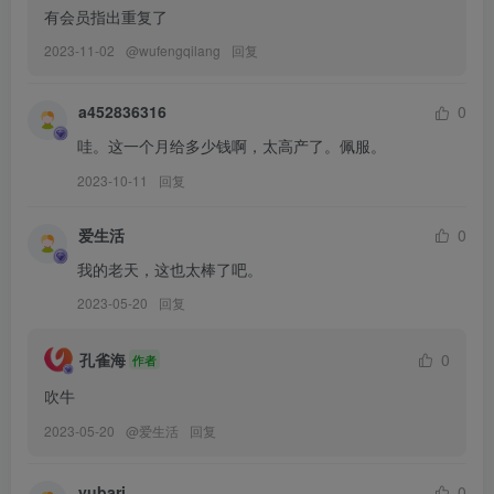
有会员指出重复了
[3.13]
雨波HaneAme – NO.486 26年02月订阅 Original HaneAme Maid for
2023-11-02
@
wufengqilang
回复
Love 原創波波 法式情人節 [30P2V-293MB]
雨波HaneAme – NO.485 26年02月订阅 NIKKE Label 蕾貝兒 [40P4V-
a452836316
0
588MB]
哇。这一个月给多少钱啊，太高产了。佩服。
雨波HaneAme – NO.484 26年02月订阅 JujutsuKaisen MakiZenin 咒
2023-10-11
回复
術迴戰 禪院真希 [40P6V-469MB]
爱生活
0
我的老天，这也太棒了吧。
[2.26]
雨波HaneAme – NO.483 2026年1月订阅合集[119P-15V-1.31G]
2023-05-20
回复
[1.25]
孔雀海
0
作者
雨波HaneAme – NO.482 恶魔战士 莫莉卡 写真书 Vol.69+DLC视频
吹牛
[70P-13V-530M]
2023-05-20
@
爱生活
回复
[2026.1.1]
yubari
0