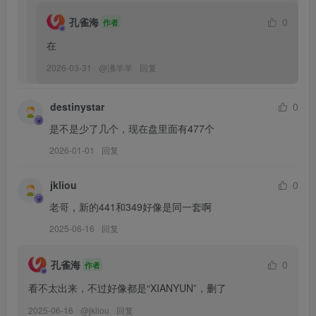
孔雀海
0
作者
[6.15]
雨波HaneAme – NO.504 原創 偷心惡魔女僕寫真書[80P-11V-839.1M]
在
2026-03-31
@
沸羊羊
回复
[6.14]
雨波HaneAme – NO.503 電鋸人 蕾潔寫真書[62P-15V-676M]
destinystar
0
是不是少了几个，现在盘里面有477个
[5.29]
2026-01-01
回复
雨波HaneAme – NO.502 26年05月订阅视频&ASMR [15V-836MB]
雨波HaneAme – NO.501 26年05月订阅 星穹铁道 卡夫卡 舞娘 [43P-
jkliou
0
244MB]
老哥，新的441和349好像是同一套啊
雨波HaneAme – NO.500 26年05月订阅 原创 温泉诊疗 [32P-168MB]
2025-06-16
回复
[5.26]
孔雀海
0
作者
雨波HaneAme – NO.499 Hinata 火影忍者 日向雏田 [35P-179MB]
看不太出来，不过好像都是“XIANYUN”，删了
2025-06-16
@
jkliou
回复
[5.4]