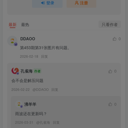
登录
注册
雨波HaneAme – NO.512 26年07月订阅 凯萨琳 FULL BODY [40P-
170MB]
雨波HaneAme – NO.511 26年07月订阅视频 [11V-606MB]
只看作者
最新
最热
雨波HaneAme – NO.510 26年07月订阅ASMR [4V-202MB]
DDAOO
0
第453期第31张图片有问题。
[7.2]
2026-02-18
回复
雨波HaneAme – NO.509 26年06月订阅视频 [20P-527MB]
雨波HaneAme – NO.508 26年06月订阅 间谍过家家 约尔
孔雀海
0
作者
SPY×FAMILY Yor Forger [42P-193MB]
雨波HaneAme – NO.507 26年06月订阅 RE0 夏乌拉 ReZero Shaula
会不会是解压问题
[42P-221MB]
2026-02-22
@
DDAOO
回复
雨波HaneAme – NO.506 26年06月订阅 原创 夏日前奏泳装 Summer
Splash Bikini [37P-142MB]
沸羊羊
0
雨波HaneAme – NO.505 26年06月订阅 原创 烟香味 Tabacco Flavor
雨波还在更新吗？
[36P-187MB]
2026-03-31
@
孔雀海
回复