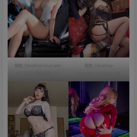
雨波_HaneAme-AzurLane-
雨波_HaneAme-
ST.LOUIS-聖路易斯_013
Vocaliod_Luo-Tianyi_007