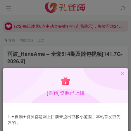
(2/2)每日凌晨0点主动查失效补链(点我演示)，失效不超24小时，
(1/2)永久发布，备用网址点这：kongque.org，点我（原域名失效）！
(2/2)每日凌晨0点主动查失效补链(点我演示)，失效不超24小时，
(1/2)永久发布，备用网址点这：kongque.org，点我（原域名失效）！
首页
网红Cos
正文
雨波_HaneAme – 全套514期及随包视频[141.7G-
2026.8]
孔雀海
关注
2026-08-04更新
20
5.5W+
42
[自购]资源已上线
雨波_HaneAme实为专业的Coser，多产敬业，性感的“大”御
姐，运营团队很棒，coser的角色简单遍布各热门游戏动
1.✦自购✦资源都是网上目前未流出或极小范围，本站首发或先
漫。
发的 。