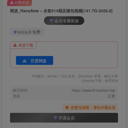
付费资源
patreon-set-Cell-At-Work_024
雨波_HaneAme – 全套514期及随包视频[141.7G-2026.8]
会员专属资源
免费
钻石会员
资源下载
百度网盘
PC解压：winrar／7zip 安卓：ZArchiver 苹果：解压大师
Onedive下载：推荐IDM
解压密码
https://www.91xiezhen.top
更新
正更
您暂无权限，请先开通会员
开通会员