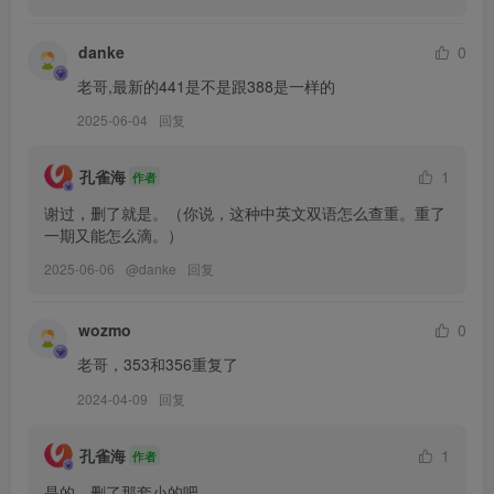
雨波HaneAme – NO.498 2026年4月订阅-三語專屬語音包[3V-183.9M]
danke
0
[5.3]
老哥,最新的441是不是跟388是一样的
雨波HaneAme – NO.497 2026年4月订阅视频[14V-611.7M]
2025-06-04
回复
雨波HaneAme – NO.496 2026年4月订阅 魔都精兵的奴隸 東風舞希
[41P-268.4M]
孔雀海
1
作者
雨波HaneAme – NO.495 2026年4月订阅 波波日常 散發著成熟色氣的
谢过，删了就是。（你说，这种中英文双语怎么查重。重了
日本地雷系姊姊[61P-312.9M]
一期又能怎么滴。）
雨波HaneAme – NO.494 2026年4月订阅 棕色塵埃2 黛安哪[46P-
2025-06-06
@
danke
回复
226.2M]
wozmo
0
[4.24]
老哥，353和356重复了
雨波HaneAme – NO.493 2026年3月订阅视频[17V-628.5M]
2024-04-09
回复
[4.23]
孔雀海
1
作者
雨波HaneAme – NO.492 2026年03月订阅 生化危機9·安魂曲 葛蕾絲
是的，删了那套小的吧