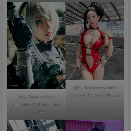
雨波_HaneAme-My-hero-
academic-Momo-八百萬_005
雨波_HaneAme-NieR-
Automata-2B_2B-new_Main-
suit_027