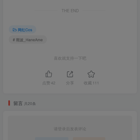
THE END
网红Cos
# 雨波_HaneAme
喜欢就支持一下吧
雨波_HaneAme-私服-窕窕淑女_026
包内原图 – 无水印 – 更清晰
点赞
42
分享
收藏
111
合集目录（持续更新…）
留言
共20条
[8.4]
雨波HaneAme – NO.514 26年07月订阅 NIKKE 玛律恰那 [37P-
142MB]
请登录后发表评论
雨波HaneAme – NO.513 26年07月订阅 LOL 伊瑞莉雅 兔女郎 [31P-
161MB]