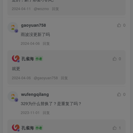
[41P-224.7M]
2024-04-11
@
wozmo
回复
雨波HaneAme – NO.491 2026年03月订阅 森雅露露卡[47P-241.9M]
gaoyuan758
0
[4.22]
雨波没更新了吗
雨波HaneAme – NO.490 Resident Evil Requiem garage [39P-
2024-04-06
回复
217MB]
孔雀海
0
作者
[4.18]
就更
雨波HaneAme – NO.489 2026年03月订阅 Petals of Spring 落櫻春光
2024-04-06
@
gaoyuan758
回复
[32P-147.4M]
[3.15]
wufengqilang
0
雨波HaneAme – NO.488 2026年02月订阅 VOICE_語音包 [3V-
329为什么替换了？是重复了吗？
217MB]
2023-11-01
回复
雨波HaneAme – NO.487 2026年01月订阅 三語專屬語音[3V-228.5M]
孔雀海
1
作者