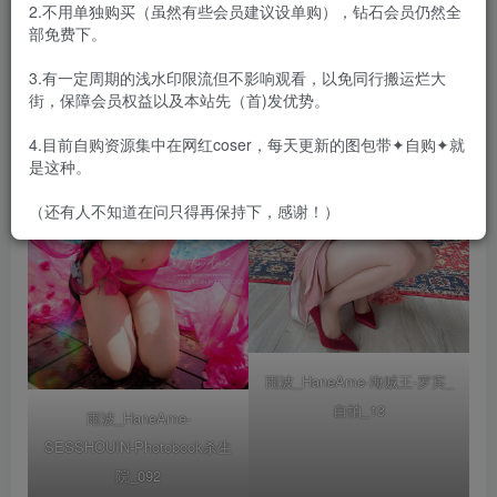
2.不用单独购买（虽然有些会员建议设单购），钻石会员仍然全
目录在预览图下面
部免费下。
3.有一定周期的浅水印限流但不影响观看，以免同行搬运烂大
街，保障会员权益以及本站先（首)发优势。
4.目前自购资源集中在网红coser，每天更新的图包带✦自购✦就
是这种。
（还有人不知道在问只得再保持下，感谢！）
雨波_HaneAme-海贼王-罗宾_
自拍_13
雨波_HaneAme-
SESSHOUIN-Photobook杀生
院_092