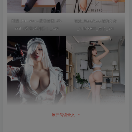
雨波_HaneAme-爱宕套图_JK-
雨波_HaneAme-宠物女友
suit（爱宕JK制服-）_026
_4.RABBIT_兔子_021
展开阅读全文
雨波_HaneAme-Exercise-
Girl_2_039
雨波_HaneAme-FEB-NEW-