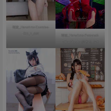
雨波_HaneAme-Exercise-
Girl_1_052
雨波_HaneAme-Persona5-
Takamiki-Ann高卷杏_028