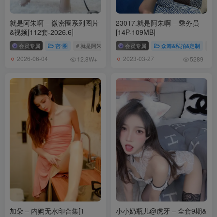
[9.29]
雨波HaneAme – NO.469 2025年09月订阅 地狱老师 雪女 [35P5V-
就是阿朱啊 – 微密圈系列图片
23017.就是阿朱啊 – 乘务员
410MB]
&视频[112套-2026.6]
[14P-109MB]
[9.28]
会员专属
密⋅圈
# 就是阿朱啊
会员专属
众筹&私拍&定制
#
雨波HaneAme – NO.468 2025年09月订阅 精灵村 第九村人 [35P3V-
2026-06-04
2023-03-27
12.8W+
5289
358MB]
雨波HaneAme – NO.467 2025年09月订阅 崩铁 阿格莱雅 [60P7V-
759MB]
雨波HaneAme – NO.466 2025年09月订阅 德国暮色 [51P12V-
1.37GB]
[9.2]
雨波HaneAme – NO.465 25年08月订阅 棕色尘埃2 伊柯利普斯海边度
假 [60P-385MB]
雨波HaneAme – NO.464 25年08月订阅 棕色尘埃2 墨菲亚兔女郎
[46P-239MB]
加朵 – 内购无水印合集[1
小小奶瓶儿@虎牙 – 全套9期&
雨波HaneAme – NO.463 25年08月订阅 原创 玫瑰刚好绽放 [33P-