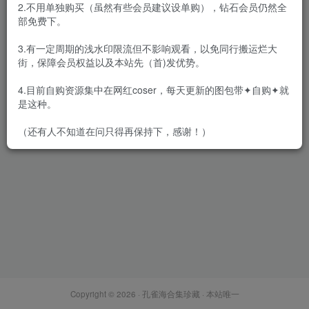
2.不用单独购买（虽然有些会员建议设单购），钻石会员仍然全
部免费下。
3.有一定周期的浅水印限流但不影响观看，以免同行搬运烂大
街，保障会员权益以及本站先（首)发优势。
[合集]珍藏丝袜系列
《LEGBABY美腿宝贝》全套
4.目前自购资源集中在网红coser，每天更新的图包带✦自购✦就
35套含乔柯涵钻石版丝袜无内
会员专属
丝模区
是这种。
系列[4.53G]
2022-05-26
3.8W+
（还有人不知道在问只得再保持下，感谢！）
Copyright © 2026 ·
孔雀海合集珍藏
· 本站唯一