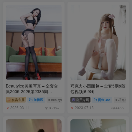
Beautyleg美腿写真 – 全套合
巧克力小圆面包 – 全套5期&随
集2005-2025第2385期
包视频[6.9G]
[539.5G-2026.3]
会员专属
丝模区
# Beautyleg
会员专属
网红Cos
# 巧克力
2026-03-11
2023-07-13
3.7W+
4466