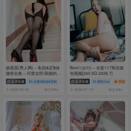
杨晨晨(秀人网) – 私拍&定制&
Bomi (보미) – 全套117期含随
微密合集 – 印度女郎/厨娘的投
包视频[240.5G-2026.7]
喂等[70套-2026.6]
会员专属
众筹&私拍&定制
# 杨晨晨
会员专属
网红Cos
韩国（ko
2026-06-03
2026-07-13
3.5W+
2.4W+