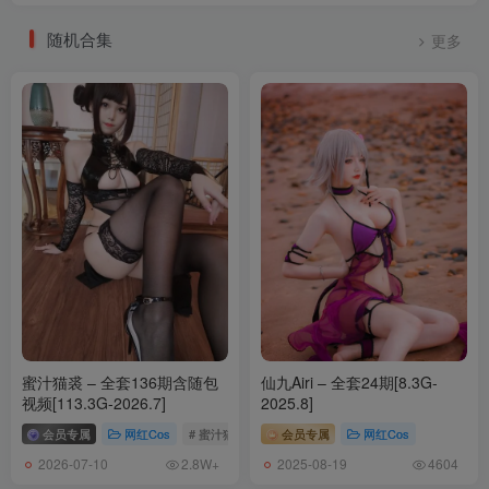
随机合集
更多
蜜汁猫裘 – 全套136期含随包
仙九Airi – 全套24期[8.3G-
视频[113.3G-2026.7]
2025.8]
会员专属
网红Cos
# 蜜汁猫裘
会员专属
网红Cos
2026-07-10
2025-08-19
2.8W+
4604