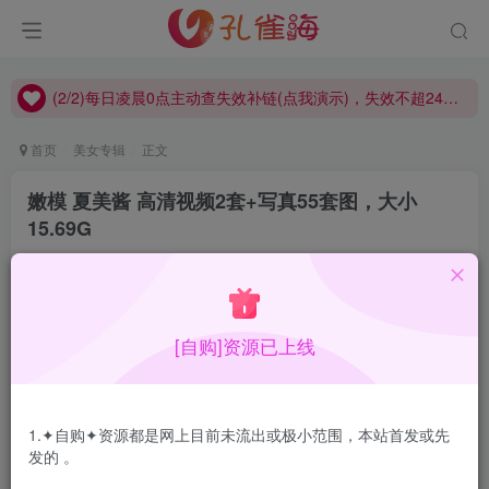
(2/2)每日凌晨0点主动查失效补链(点我演示)，失效不超24小时，
(1/2)永久发布，备用网址点这：kongque.org，点我（原域名失效）！
(2/2)每日凌晨0点主动查失效补链(点我演示)，失效不超24小时，
(1/2)永久发布，备用网址点这：kongque.org，点我（原域名失效）！
首页
美女专辑
正文
嫩模 夏美酱 高清视频2套+写真55套图，大小
15.69G
孔雀海
关注
2021-10-29更新
3
1W+
3
[自购]资源已上线
1.✦自购✦资源都是网上目前未流出或极小范围，本站首发或先
发的 。