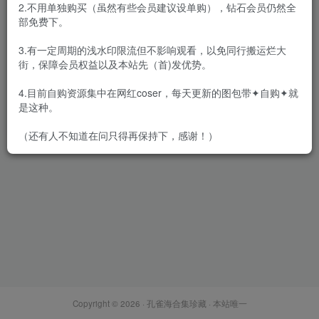
2.不用单独购买（虽然有些会员建议设单购），钻石会员仍然全
部免费下。
3.有一定周期的浅水印限流但不影响观看，以免同行搬运烂大
街，保障会员权益以及本站先（首)发优势。
Habin (하빈) – 全套30期&视
频[119.5G-2024.11]
4.目前自购资源集中在网红coser，每天更新的图包带✦自购✦就
会员专属
网红Cos
韩国（korea）
是这种。
2024-11-05
1.2W+
（还有人不知道在问只得再保持下，感谢！）
Copyright © 2026 ·
孔雀海合集珍藏
· 本站唯一