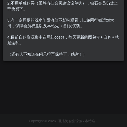
2.不用单独购买（虽然有些会员建议设单购），钻石会员仍然全
部免费下。
3.有一定周期的浅水印限流但不影响观看，以免同行搬运烂大
街，保障会员权益以及本站先（首)发优势。
鱼鱼足影 – 全套足袜写真&视
频[91期-2024.8]
4.目前自购资源集中在网红coser，每天更新的图包带✦自购✦就
会员专属
恋足恋物
是这种。
2024-08-18
8821
（还有人不知道在问只得再保持下，感谢！）
Copyright © 2026 ·
孔雀海合集珍藏
· 本站唯一