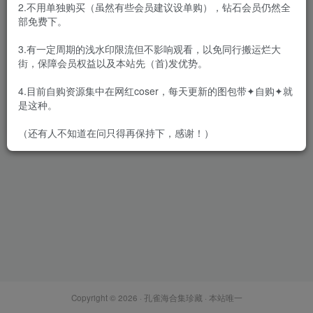
2.不用单独购买（虽然有些会员建议设单购），钻石会员仍然全
部免费下。
3.有一定周期的浅水印限流但不影响观看，以免同行搬运烂大
街，保障会员权益以及本站先（首)发优势。
雨儿酱eve – 内购无水印合集
[8期-2025.2]
4.目前自购资源集中在网红coser，每天更新的图包带✦自购✦就
会员专属
众筹&私拍&定制
是这种。
2025-02-17
9782
（还有人不知道在问只得再保持下，感谢！）
Copyright © 2026 ·
孔雀海合集珍藏
· 本站唯一