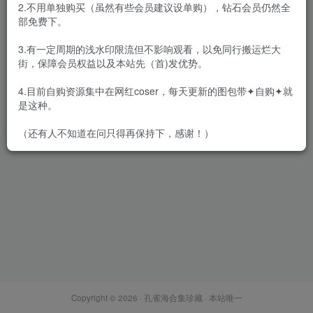
2.不用单独购买（虽然有些会员建议设单购），钻石会员仍然全
部免费下。
3.有一定周期的浅水印限流但不影响观看，以免同行搬运烂大
街，保障会员权益以及本站先（首)发优势。
贞子蜜桃 – 全套28期含随包视
频[24.9G-2025.12]
4.目前自购资源集中在网红coser，每天更新的图包带✦自购✦就
会员专属
网红Cos
是这种。
2025-12-19
6963
（还有人不知道在问只得再保持下，感谢！）
Copyright © 2026 ·
孔雀海合集珍藏
· 本站唯一