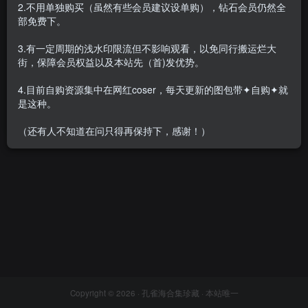
2.不用单独购买（虽然有些会员建议设单购），钻石会员仍然全
部免费下。
3.有一定周期的浅水印限流但不影响观看，以免同行搬运烂大
街，保障会员权益以及本站先（首)发优势。
胡桃猫Kurumineko – 全套49
期&随包视频[68.1G-2026.8]
4.目前自购资源集中在网红coser，每天更新的图包带✦自购✦就
会员专属
网红Cos
是这种。
2026-08-03
1.4W+
（还有人不知道在问只得再保持下，感谢！）
Copyright © 2026 ·
孔雀海合集珍藏
· 本站唯一