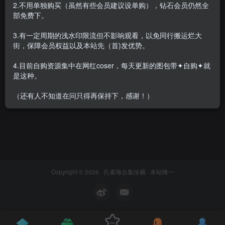
2.不用单独购买（虽然有些会员建议设单购），钻石会员仍然全
部免费下。
3.有一定周期的浅水印限流但不影响观看，以免同行搬运烂大
街，保障会员权益以及本站先（首)发优势。
4.目前自购资源集中在网红coser，每天更新的图包带✦自购✦就
是这种。
暂无内容
（还有人不知道在问只得再保持下，感谢！）
Copyright © 2026 ·
孔雀海合集珍藏
· 本站唯一