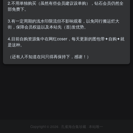
2.不用单独购买（虽然有些会员建议设单购），钻石会员仍然全
部免费下。
3.有一定周期的浅水印限流但不影响观看，以免同行搬运烂大
街，保障会员权益以及本站先（首)发优势。
[新发]清颜真德秀 – 全套6期
[1.16G-双盘]
4.目前自购资源集中在网红coser，每天更新的图包带✦自购✦就
会员专属
网红Cos
是这种。
2023-01-07
3450
（还有人不知道在问只得再保持下，感谢！）
Copyright © 2026 ·
孔雀海合集珍藏
· 本站唯一