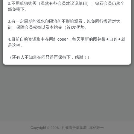
2.不用单独购买（虽然有些会员建议设单购），钻石会员仍然全
部免费下。
3.有一定周期的浅水印限流但不影响观看，以免同行搬运烂大
街，保障会员权益以及本站先（首)发优势。
[全站合集]秀人旗下《兔几
盟》原波萝社高清视频2015年
4.目前自购资源集中在网红coser，每天更新的图包带✦自购✦就
至2018年全13套
会员专属
秀人
秀人视频
是这种。
2021-12-01
1.5W+
（还有人不知道在问只得再保持下，感谢！）
Copyright © 2026 ·
孔雀海合集珍藏
· 本站唯一