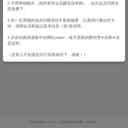
2.不用单独购买（虽然有些会员建议设单购），钻石会员仍然全
部免费下。
3.有一定周期的浅水印限流但不影响观看，以免同行搬运烂大
街，保障会员权益以及本站先（首)发优势。
[新发]椒妮佐仁 – 全套5期含随
包视频[434M-双盘]
4.目前自购资源集中在网红coser，每天更新的图包带✦自购✦就
会员专属
网红Cos
是这种。
2022-12-14
5903
（还有人不知道在问只得再保持下，感谢！）
Copyright © 2026 ·
孔雀海合集珍藏
· 本站唯一