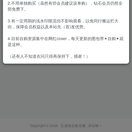
2.不用单独购买（虽然有些会员建议设单购），钻石会员仍然全
部免费下。
3.有一定周期的浅水印限流但不影响观看，以免同行搬运烂大
街，保障会员权益以及本站先（首)发优势。
桃沢樱呀 – 微密圈合集套图&
视频[66套-2025.6]
4.目前自购资源集中在网红coser，每天更新的图包带✦自购✦就
会员专属
密⋅圈
是这种。
2025-06-01
2.3W+
（还有人不知道在问只得再保持下，感谢！）
Copyright © 2026 ·
孔雀海合集珍藏
· 本站唯一