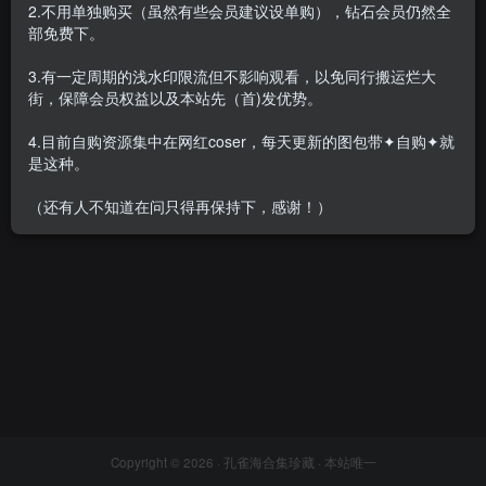
2.不用单独购买（虽然有些会员建议设单购），钻石会员仍然全
部免费下。
3.有一定周期的浅水印限流但不影响观看，以免同行搬运烂大
街，保障会员权益以及本站先（首)发优势。
朝霧愛/Asagiriai（愛ちゃん）
– 全套27期[7.3G-2024.9]
4.目前自购资源集中在网红coser，每天更新的图包带✦自购✦就
会员专属
网红Cos
是这种。
2025-01-13
8297
（还有人不知道在问只得再保持下，感谢！）
Copyright © 2026 ·
孔雀海合集珍藏
· 本站唯一