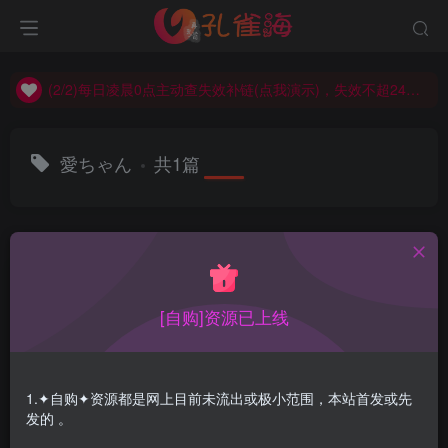
(2/2)每日凌晨0点主动查失效补链(点我演示)，失效不超24小时，
(1/2)永久发布，备用网址点这：kongque.org，点我（原域名失效）！
(2/2)每日凌晨0点主动查失效补链(点我演示)，失效不超24小时，
(1/2)永久发布，备用网址点这：kongque.org，点我（原域名失效）！
愛ちゃん
共1篇
排序
更新
浏览
点赞
评论
[自购]资源已上线
1.✦自购✦资源都是网上目前未流出或极小范围，本站首发或先
发的 。