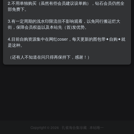
2.不用单独购买（虽然有些会员建议设单购），钻石会员仍然全
部免费下。
3.有一定周期的浅水印限流但不影响观看，以免同行搬运烂大
街，保障会员权益以及本站先（首)发优势。
小薯条nienie – 内购合集(沙滩/
健身房/户外游艇)[9
4.目前自购资源集中在网红coser，每天更新的图包带✦自购✦就
套-2025.12]
会员专属
众筹&私拍&定制
是这种。
2025-12-10
1.4W+
（还有人不知道在问只得再保持下，感谢！）
Copyright © 2026 ·
孔雀海合集珍藏
· 本站唯一