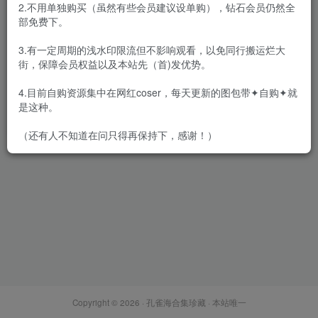
2.不用单独购买（虽然有些会员建议设单购），钻石会员仍然全
部免费下。
3.有一定周期的浅水印限流但不影响观看，以免同行搬运烂大
街，保障会员权益以及本站先（首)发优势。
小萌子 – 微密圈合集[20
套-2025.5]
4.目前自购资源集中在网红coser，每天更新的图包带✦自购✦就
会员专属
密⋅圈
是这种。
2025-05-22
5372
（还有人不知道在问只得再保持下，感谢！）
Copyright © 2026 ·
孔雀海合集珍藏
· 本站唯一