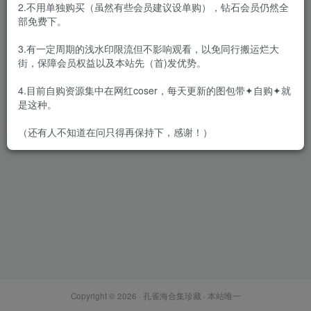
2.不用单独购买（虽然有些会员建议设单购），钻石会员仍然全
部免费下。
3.有一定周期的浅水印限流但不影响观看，以免同行搬运烂大
街，保障会员权益以及本站先（首)发优势。
女刺客 – 微密圈图片&视频[36
期-2025.9]
4.目前自购资源集中在网红coser，每天更新的图包带✦自购✦就
会员专属
密⋅圈
是这种。
2025-09-27
1.5W+
（还有人不知道在问只得再保持下，感谢！）
Copyright © 2026 ·
孔雀海合集珍藏
· 本站唯一