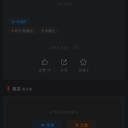
THE END
丝模区
# MTZ·美腿志
# 美腿志
喜欢就支持一下吧
SONY DSC
点赞
15
分享
收藏
5
留言
抢沙发
请登录后发表评论
登录
注册