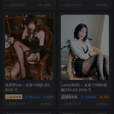
2026-04-27
2023-03-03
1.8W+
5335
兔胖胖min – 全套19期[6.2G-
Loozy(韩国) – 全套170期&视
2025.1]
频[333.2G-2026.7]
会员专属
网红Cos
# 兔胖胖min
会员专属
名站机构
韩国（ko
2025-01-12
2026-07-13
2655
3W+