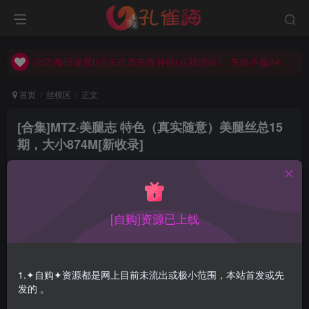
(2/2)每日凌晨0点主动查失效补链(点我演示)，失效不超24小时，
(1/2)永久发布，备用网址点这：kongque.org，点我（原域名失效）！
(2/2)每日凌晨0点主动查失效补链(点我演示)，失效不超24小时，
(1/2)永久发布，备用网址点这：kongque.org，点我（原域名失效）！
首页
丝模区
正文
[合集]MTZ·美腿志 特色（真实随意）美腿丝总15
期，大小874M[新收录]
孔雀海
关注
2022-09-11更新
0
5310
15
[自购]资源已上线
初看这家MTZ·美腿志，这也太随意随便了吧，不像是商业
机构的作品而像是个人即兴作品。细看之下很随意很真实，
1.✦自购✦资源都是网上目前未流出或极小范围，本站首发或先
真实到就是在记录。满满的都是亲历者随意拍摄的小记录
发的 。
片。