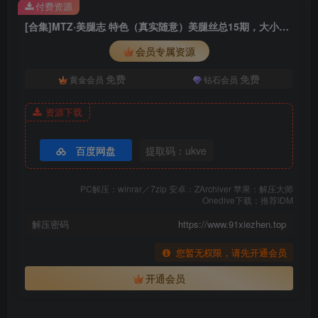
付费资源
[合集]MTZ·美腿志 特色（真实随意）美腿丝总15期，大小874M[新收录]
会员专属资源
免费
免费
黄金会员
钻石会员
资源下载
百度网盘
提取码：ukve
PC解压：winrar／7zip 安卓：ZArchiver 苹果：解压大师
Onedive下载：推荐IDM
解压密码
https://www.91xiezhen.top
SONY DSC
您暂无权限，请先开通会员
开通会员