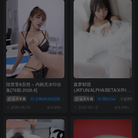
SONY DSC
陆萱萱&安然 – 内购无水印合
森萝财团
集[76期-2026.8]
(JKFUN/ALPHA/BETA/X/R15/
内部VIP等) – 全套合集
会员专属
众筹&私拍&定制
# 安然
会员专属
# 陆萱萱
网红Cos
# 森萝财团
[1002G-2025.3]
2026-08-03
2025-03-12
3.4W+
6.5W+