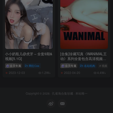
小小奶瓶儿@虎牙 – 全套9期&
[合集]珍藏写真《WANIMAL王
视频[5.1G]
动》系列全套包含高清视频和
套图，大小75.2G
会员专属
网红Cos
会员专属
名站机构
# 视频
2023-12-03
2022-04-20
1.2W+
4.4W+
SONY DSC
Copyright © 2026 ·
孔雀海合集珍藏
· 本站唯一