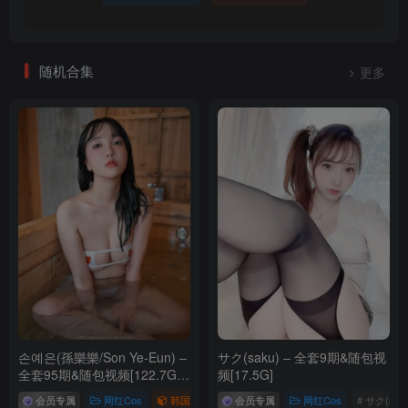
随机合集
更多
손예은(孫樂樂/Son Ye-Eun) –
サク(saku) – 全套9期&随包视
SONY DSC
全套95期&随包视频[122.7G-
频[17.5G]
2026.4]
会员专属
网红Cos
韩国（korea）
会员专属
# 孫樂樂
网红Cos
# Son Ye-Eun
# サク(sak
# 손