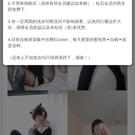
2.不用单独购买（虽然有些会员建议设单购），钻石会员仍然全
部免费下。
3.有一定周期的浅水印限流但不影响观看，以免同行搬运烂大
街，保障会员权益以及本站先（首)发优势。
4.目前自购资源集中在网红coser，每天更新的图包带✦自购✦就
是这种。
（还有人不知道在问只得再保持下，感谢！）