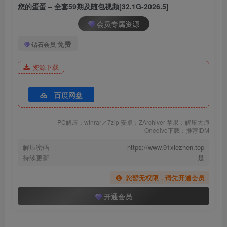
您的蛋蛋 – 全套59期及随包视频[32.1G-2026.5]
[9.17]
您的蛋蛋 – NO.053 爱的诊疗 [45P1V-664M]
会员专属资源
免费
钻石会员
[9.13]
您的蛋蛋 – NO.052 小红帽[35P-278.7M]
资源下载
[8.16]
百度网盘
您的蛋蛋 – NO.051 小黑裙[30P-453.7M]
PC解压：winrar／7zip 安卓：ZArchiver 苹果：解压大师
[8.8]
Onedive下载：推荐IDM
您的蛋蛋 – NO.050 交错战线 粉毛卡提娜[93P-671.9M]
解压密码
https://www.91xiezhen.top
持续更新
是
[2025.1.21]
您暂无权限，请先开通会员
您的蛋蛋 – NO.049 反差学妹[51P-1V-1.27G]
开通会员
[10.8]
您的蛋蛋 – NO.048 唇膜[37P1V-216MB]