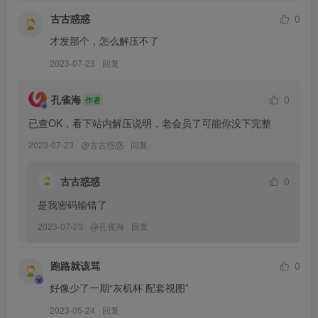
古古惑惑
0
[2023.2.4更6]
您的蛋蛋 – NO.035 自拍圣诞斗篷[54P+1V-797.2M]
才发那个，怎么解压不了
您的蛋蛋 – NO.034 思春期[43P+1V-438.9M]
2023-07-23
回复
您的蛋蛋 – NO.033 良少女[49P+2V-553.6M]
您的蛋蛋 – NO.032 草莓蛋糕[58P+1V-806.1M]
孔雀海
0
作者
您的蛋蛋 – NO.031 tu点棕裙[30P+1V-936.7M]
已查OK，看下站内解压说明，老会员了可能你没下完整
您的蛋蛋 – NO.030 2020.12.19 爱宕赛车娘-您的蛋蛋[25P-380.1M]
2023-07-23
@
古古惑惑
回复
古古惑惑
0
[11.25更17]
您的蛋蛋 – NO.029 [YouMi尤蜜] 2021.09.15 在逃花嫁 您的蛋蛋
是我密码输错了
[32P-614MB]
2023-07-23
@
孔雀海
回复
您的蛋蛋 – NO.028 [YouMi尤蜜] 2021.09.03 蓝色假日 [34P-653MB]
您的蛋蛋 – NO.027 [YouMi尤蜜] 2021.09.02 湿身黑呆 [40P-845MB]
跑路就该骂
0
您的蛋蛋 – NO.026 [YouMi尤蜜] 2021.09.02 蕾姆兔女郎的小酒馆
好像少了一期“灰机杯 配套视图”
[41P-890MB]
2023-05-24
回复
您的蛋蛋 – NO.025 [YouMi尤蜜] 2021.09.02 九尾玉藻前 [40P-