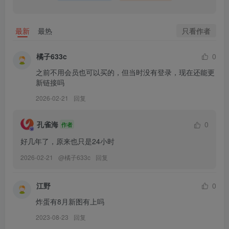
[7.3更1]
只看作者
最新
最热
您的蛋蛋 – NO.041 你的狐仙女友[107P-837.8M]
橘子633c
0
[6.21更1]
之前不用会员也可以买的，但当时没有登录，现在还能更
您的蛋蛋 – NO.040 你的狐仙女友[106P-119.3M]
新链接吗
2026-02-21
回复
[4.11更1]
您的蛋蛋 – NO.039 黑帮大小姐[38P-1V-452.6M]
孔雀海
0
作者
好几年了，原来也只是24小时
[3.31更1]
您的蛋蛋 – NO.038 尾随 [83P1V-1.51G]
2026-02-21
@
橘子633c
回复
[3.27更2]
江野
0
您的蛋蛋 – NO.037 透视死库水 [50P-103MB]
炸蛋有8月新图有上吗
您的蛋蛋 – NO.036 温泉红色泳装 [18P1V-221MB]
2023-08-23
回复