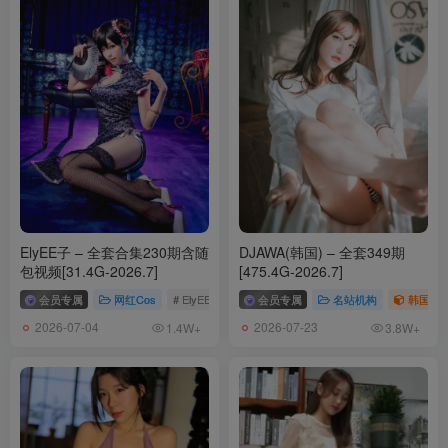
ElyEE子 – 全套合集230期含随
DJAWA(韩国) – 全套349期
包视频[31.4G-2026.7]
[475.4G-2026.7]
会员专属
网红Cos
# ElyEE子
会员专属
名站机构
韩国（ko
2026-07-04
2026-07-23
1.4W+
3.8W+