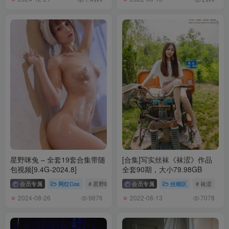
您的蛋蛋 – NO.013 [YouMi尤蜜] 2020.11.10 透而不露の微妙 [41P-
959MB]
您的蛋蛋 NO.012 开胸卫衣 [38P-245MB]
您的蛋蛋 NO.011 夏日泳装 浴缸 [40P-339MB]
您的蛋蛋 NO.010 黑丝死库水 [23P4V-74MB]
您的蛋蛋 NO.009 胶带 [24P-345MB]
您的蛋蛋 NO.008 爱丽酱 [39P-270MB]
您的蛋蛋 NO.007 激凸体操服 [42P-309MB]
您的蛋蛋 NO.006 ol职业 [48P-383MB]
您的蛋蛋 NO.005 自拍黑色连t裤 [33P7V-227MB]
您的蛋蛋 NO.004 天台JK [41P-662MB]
星野咪兔 – 全套19套合集带随
[合集]写实丝袜《袜涩》作品
您的蛋蛋 NO.003 索尼子白内衣 [31P2V-630MB]
包视频[9.4G-2024.8]
全套90期，大小79.98GB
您的蛋蛋 NO.002 浴室黑丝[41P-221MB]
会员专属
网红Cos
# 星野咪兔
会员专属
丝模区
# 袜涩
您的蛋蛋 NO.001 赛博朋克 [41P-289MB]
2024-08-26
2022-08-13
9876
7078