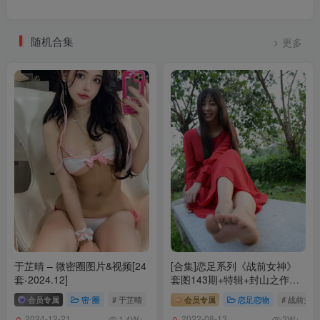
784MB]
您的蛋蛋 – NO.024 [YouMi尤蜜] 2020.11.10 停车场の武装娘 [43P-
随机合集
更多
768MB]
您的蛋蛋 – NO.023 [YouMi尤蜜] 2021.06.25 西行牛魔王 [29P-
550MB]
您的蛋蛋 – NO.022 [YouMi尤蜜] 2021.02.01 草莓甜心[37P-611MB]
您的蛋蛋 – NO.021 [YouMi尤蜜] 2021.01.13 庄园女仆 [30P-514MB]
您的蛋蛋 – NO.020 [YouMi尤蜜] 2021.01.10 欲望沙滩 [39P-644MB]
您的蛋蛋 – NO.019 [YouMi尤蜜] 2021.01.08 比基尼女偶 [26P-
385MB]
您的蛋蛋 – NO.018 [YouMi尤蜜] 2020.12.25 圣诞小鹿 [23P-475MB]
您的蛋蛋 – NO.017 [YouMi尤蜜] 2020.12.17 睡衣派对加藤惠 [22P-
325MB]
您的蛋蛋 – NO.016 [YouMi尤蜜] 2020.12.13 美味修女 [30P-546MB]
于芷晴 – 微密圈图片&视频[24
[合集]恋足系列《战前女神》
您的蛋蛋 – NO.015 [YouMi尤蜜] 2020.12.12 旗袍武士娘 [33P-
套-2024.12]
套图143期+特辑+封山之作打
650MB]
包[32.6G]
会员专属
密⋅圈
# 于芷晴
会员专属
恋足恋物
# 战前女神
您的蛋蛋 – NO.014 [YouMi尤蜜] 2020.11.10 制服猫娘 [44P-845MB]
2024-12-21
2022-08-13
1.4W+
2W+