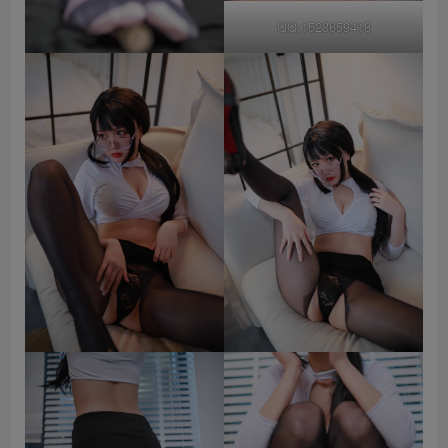
QQ:1523659418