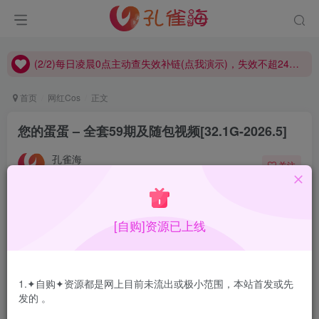
(2/2)每日凌晨0点主动查失效补链(点我演示)，失效不超24小时，
(1/2)永久发布，备用网址点这：kongque.org，点我（原域名失效）！
(2/2)每日凌晨0点主动查失效补链(点我演示)，失效不超24小时，
(1/2)永久发布，备用网址点这：kongque.org，点我（原域名失效）！
首页
网红Cos
正文
您的蛋蛋 – 全套59期及随包视频[32.1G-2026.5]
孔雀海
关注
2026-05-30更新
7
1.5W+
15
[自购]资源已上线
您的蛋蛋，已更名为：炸蛋Boom，一位有趣的短发妹子，
作品都很好看，这位小姐姐偶尔会在抖音直播。
1.✦自购✦资源都是网上目前未流出或极小范围，本站首发或先
合集目录在预览图下面
发的 。