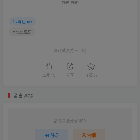
THE END
[2.13]
您的蛋蛋 – NO.047 鬼父爱莉酱[39P-117.8M]
网红Cos
# 您的蛋蛋
[2024.2.3]
您的蛋蛋 – NO.046 白丝护士[40P-122.9M]
喜欢就支持一下吧
[11.12]
您的蛋蛋 – NO.045 女巫[44P-205.1M]
点赞
15
分享
收藏
38
您的蛋蛋 – NO.044 侧露旗袍[43P-222.6M]
留言
共7条
[7.23更1]
您的蛋蛋 – NO.043 俘获制服[81P-1.37G]
请登录后发表评论
[7.10更1]
登录
注册
您的蛋蛋 – NO.042 源赖光僵尸[40P-1V-179.7M]