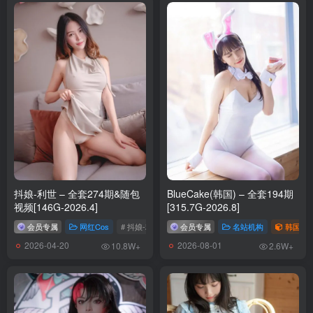
抖娘-利世 – 全套274期&随包
BlueCake(韩国) – 全套194期
视频[146G-2026.4]
[315.7G-2026.8]
会员专属
网红Cos
# 抖娘-利世
会员专属
名站机构
韩国（ko
2026-04-20
2026-08-01
10.8W+
2.6W+