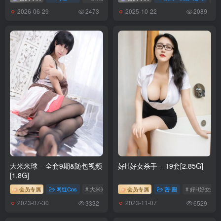
2026-06-29
2025-10-22
2473
2089
大米米球 – 全套9期&随包视频
好H好女杀手 – 19套[2.85G]
[1.8G]
会员专属
网红Cos
# 大米米球
会员专属
密⋅圈
# 好H好女杀手
2023-07-30
2023-11-07
3332
6529