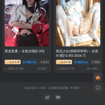
黑龙贯通 – 全套22期[2.3G]
西瓜少女(西呱呀呀呀) – 全套
41期[13.9G-2024.7]
会员专属
网红Cos
# 黑龙贯通
会员专属
网红Cos
# 西呱呀呀
2024-01-28
2024-07-30
5227
1.4W+
Copyright © 2026 ·
孔雀海合集珍藏
· 本站唯一