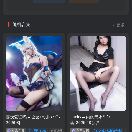
随机合集
更多
喜欢爱理吗 – 全套15期[3.9G-
Lucky – 内购无水印[3
2026.6]
套-2025.10新发]
会员专属
网红Cos
# 喜欢爱理吗
会员专属
众筹&私拍&定制
# L