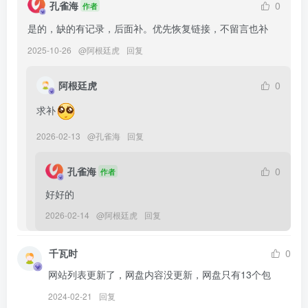
阿半今天很开心 – NO.033 碧蓝航线 爱宕 [27P-376MB]
孔雀海
0
作者
是的，缺的有记录，后面补。优先恢复链接，不留言也补
[2025.1.2]
2025-10-26
@
阿根廷虎
回复
阿半今天很开心 – NO.032 圣诞马修[40P-208.9M]
阿根廷虎
0
[12.25]
阿半今天很开心 – NO.031 住在隔壁的太太[37P-333.6M]
求补
2026-02-13
@
孔雀海
回复
[12.21]
阿半今天很开心 – NO.030 莱莎的炼金工房 莱莎[29P-310.1M]
孔雀海
0
作者
好好的
[12.18]
阿半今天很开心 – NO.029 黄色抹胸[68P-1V-491M]
2026-02-14
@
阿根廷虎
回复
[12.14]
千瓦时
0
阿半今天很开心 – NO.028 麻衣兔女郎[27P-357.4M]
网站列表更新了，网盘内容没更新，网盘只有13个包
2024-02-21
回复
[12.10]