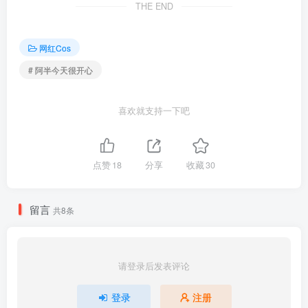
THE END
[11.20]
阿半今天很开心 – NO.044 玛修同人体操服[20P-162.5M]
网红Cos
# 阿半今天很开心
[11.14]
阿半今天很开心 – NO.043 水中明月[20P-245.8M]
喜欢就支持一下吧
[11.13]
阿半今天很开心 – NO.042 FGO 黑枪呆女仆[69P-757.3M]
点赞
18
分享
收藏
30
[11.12]
留言
阿半今天很开心 – NO.041 碧蓝航线 让巴尔泳装[20P-227.5M]
共8条
[10.27]
阿半今天很开心 – NO.040 放学后的同级生2[75P-1V-718.7M]✦自购✦
请登录后发表评论
登录
注册
[10.24]