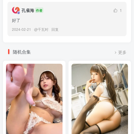
阿半今天很开心 – NO.027 紫式部[25P-219.8M]
孔雀海
1
作者
好了
[12.8]
阿半今天很开心 – NO.026 粉护士[37P-404.2M]
2024-02-21
@
千瓦时
回复
[12.6]
随机合集
更多
阿半今天很开心 – NO.025 间谍过家家 约尔[53P-739.6M]
阿半今天很开心 – NO.024 碧蓝航线 信浓[21P-237.2M]
[9.19]
阿半今天很开心 – NO.023 蔚蓝档案 室笠茜 兔女郎[47P7V-348MB]
[7.23]
阿半今天很开心 – NO.022 猫猫修女 [42P1V-158MB]