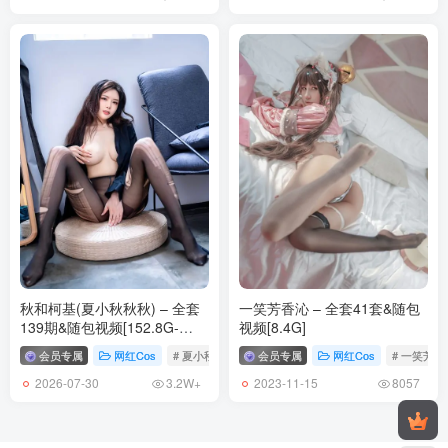
阿半今天很开心 NO.003 爱宕原皮 [24P-103MB]
阿半今天很开心 NO.002 深海触手 [20P-170MB]
阿半今天很开心 NO.001 露背毛衣 [28P-157MB]
秋和柯基(夏小秋秋秋) – 全套
一笑芳香沁 – 全套41套&随包
139期&随包视频[152.8G-
视频[8.4G]
2026.7]
会员专属
网红Cos
# 夏小秋秋秋
# 秋和柯基
会员专属
网红Cos
# 一笑芳香
2026-07-30
2023-11-15
3.2W+
8057