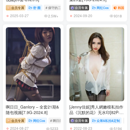
[2023.4.14更1]
会员专属
密⋅圈
# 保守的二舅妈
会员专属
网红Cos
韩国（ko
阿半今天很开心 NO.016 镇海 [24P-122MB]
2025-03-27
2024-09-20
2.5W+
9318
[2022.12.9更2]
阿半今天很开心 NO.015 黑色吊带[23P-221M]
阿半今天很开心 NO.014 柴郡[42P-155.7M]
阿半今天很开心 NO.013 光辉旗袍 [33P-146MB]
阿半今天很开心 NO.012 天狼星 [43P-230MB]
阿半今天很开心 NO.011 杀生学院 [25P-65MB]
阿半今天很开心 NO.010 魅魔 [51P-182MB]
阿半今天很开心 NO.009 束缚恶魔 [34P-93MB]
阿半今天很开心 NO.008 私房 [26P-166MB]
阿半今天很开心 NO.007 女仆 [9P-31MB]
啊日日_Ganlory – 全套21期&
[Jenny佳妮]秀人網嫩模私拍作
阿半今天很开心 NO.006 玛修 [20P-93MB]
随包视频[7.9G-2024.8]
品《沉默的花》无水印[82P-
237MB]
阿半今天很开心 NO.005 白色肉感 [9P-30MB]
会员专属
网红Cos
# 啊日日_Ganlory
会员专属
众筹&私拍&定制
# 
阿半今天很开心 NO.004 爱宕 [11P-51MB]
2024-08-27
2022-08-23
5233
5194