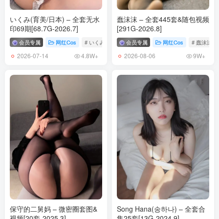
[7.5]
阿半今天很开心 – NO.021 奶光僵尸 [35P-59MB]
いくみ(育美/日本) – 全套无水
蠢沫沫 – 全套445套&随包视频
印69期[68.7G-2026.7]
[291G-2026.8]
[5.6]
会员专属
网红Cos
# いくみ
会员专属
网红Cos
# 蠢沫沫
阿半今天很开心 – NO.020 透明女仆[39P-167.2M]
2026-07-14
2026-08-06
4.8W+
9W+
[4.25]
阿半今天很开心 – NO.018 放学后的同级生[65P-42.4M]
[3.26替换17]
阿半今天很开心 – NO.017 爱发电 喜多川+[125P-602.5M]
[3.12]
阿半今天很开心 NO.018 小恶魔[38P-181.9M]
[2024.3.11]
阿半今天很开心 NO.017 喜多川集[87P-225.7M]
保守的二舅妈 – 微密圈套图&
Song Hana(송하나) – 全套合
视频[20套-2025.3]
集25套[13G-2024.9]