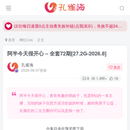
(1/2)永久发布，备用网址点这：kongque.org，点我（原域名失效）！
(2/2)每日凌晨0点主动查失效补链(点我演示)，失效不超24小时，
(1/2)永久发布，备用网址点这：kongque.org，点我（原域名失效）！
首页
网红Cos
正文
阿半今天很开心 – 全套72期[27.2G-2026.8]
孔雀海
关注
2026-08-07更新
8
1.9W+
18
阿半今天很开心，善良有趣的萌妹子，也是B站的一名主
播，当别的妹子在想方设法恰饭的时候，她却热衷于公益，
在腐烂的二次元圈内可以说是独一份了。
合集目录在预览图下面