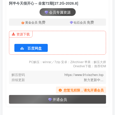
阿半今天很开心 – NO.051 没穿苦茶[84P-337.1M]✦自购✦
阿半今天很开心 – 全套72期[27.2G-2026.8]
会员专属资源
[12.8]
阿半今天很开心 – NO.050 商场露出[37P-624.6M]✦自购✦
免费
免费
黄金会员
钻石会员
资源下载
[12.4]
阿半今天很开心 – NO.049 FGO 杀生院[24P-438.3M]✦自购✦
百度网盘
[11.29]
阿半今天很开心 – NO.048 牛牛[44P-442.2M]✦自购✦
PC解压：winrar／7zip 安卓：ZArchiver 苹果：解压大师
Onedive下载：推荐IDM
[11.23]
解压密码
https://www.91xiezhen.top
持续更新
努力更新中...
阿半今天很开心 – NO.047 BB护士[25P-146M]
您暂无权限，请先开通会员
[11.21]
开通会员
阿半今天很开心 – NO.046 靡烟恶魔[34P-266.3M]
阿半今天很开心 – NO.045 奶牛比基尼[51P-280M]