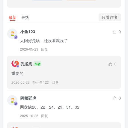
阿半今天很开心 – NO.039 大喷菇[92P-13V-838.3M]✦自购✦
只看作者
最新
最热
[9.21]
阿半今天很开心 – NO.038 大和赤骥 绯红的星落之夜[48P-879.9M]
小鱼123
0
太阳好是啥，还没看就没了
[8.24]
阿半今天很开心 – NO.037 2024年05月奖励[31P-1V-125.2M]
2026-05-23
回复
阿半今天很开心 – NO.036 2024年01月奖励[65P-164.5M]
孔雀海
0
作者
重复的
[5.31]
2026-05-23
@
小鱼123
回复
阿半今天很开心 – NO.035 粉色双马尾[43P-868.3M]
阿根廷虎
0
[4.13]
阿半今天很开心 – NO.034 银泳装[45P-252.8M]
网盘缺20、22、24、29、31、32
2025-10-25
回复
[2.7]