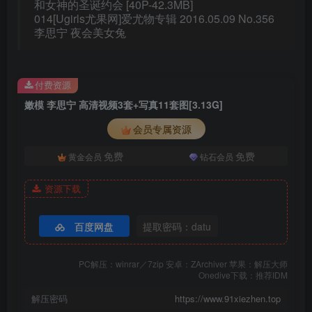
和女神的圣诞约会 [40P-42.3MB]
014[Ugirls尤果网]爱尤物专辑 2016.05.09 No.356
李思宁 夜会美女兔
付费资源
嫩模 李思宁 高清视频3套+写真11套图[3.13G]
会员专属资源
免费
免费
黄金会员
钻石会员
资源下载
百度网盘
提取密码：datu
PC解压：winrar／7zip 安卓：ZArchiver 苹果：解压大师
Onedive下载：推荐IDM
解压密码
https://www.91xiezhen.top