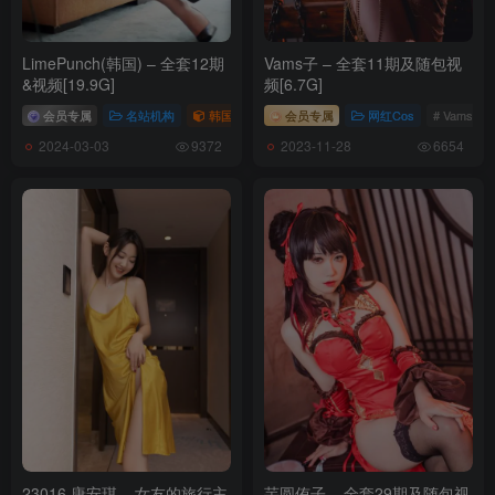
LimePunch(韩国) – 全套12期
Vams子 – 全套11期及随包视
&视频[19.9G]
频[6.7G]
会员专属
名站机构
韩国（korea）
会员专属
# LimePunch
网红Cos
# Vams子
2024-03-03
2023-11-28
9372
6654
23016.唐安琪 – 女友的旅行主
芋圆侑子 – 全套29期及随包视