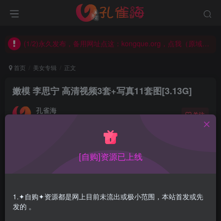
(2/2)每日凌晨0点主动查失效补链(点我演示)，失效不超24小时，
(1/2)永久发布，备用网址点这：kongque.org，点我（原域名失效）！
(2/2)每日凌晨0点主动查失效补链(点我演示)，失效不超24小时，
(1/2)永久发布，备用网址点这：kongque.org，点我（原域名失效）！
首页
美女专辑
正文
嫩模 李思宁 高清视频3套+写真11套图[3.13G]
孔雀海
关注
2021-09-02更新
0
7540
0
[自购]资源已上线
1.✦自购✦资源都是网上目前未流出或极小范围，本站首发或先
发的 。