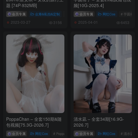
题 [74P-932MB]
频[10G-2025.4]
会员专属
众筹&私拍&定制
# 唐安琪
会员专属
# 唐安琪私拍
网红Cos
# 唐安琪内购
# 芋圆侑子
2023-03-27
2025-04-01
3156
6453
PoppaChan – 全套150期&随
清水凪 – 全套34期[16.9G-
包视频[75.3G-2026.7]
2026.7]
会员专属
网红Cos
# PoppaChan
会员专属
网红Cos
# 清水凪