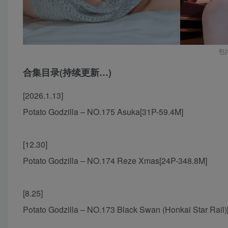
包
合集目录(持续更新…)
[2026.1.13]
Potato Godzilla – NO.175 Asuka[31P-59.4M]
[12.30]
Potato Godzilla – NO.174 Reze Xmas[24P-348.8M]
[8.25]
Potato Godzilla – NO.173 Black Swan (Honkai Star Rail