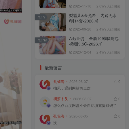
2025-11-16
2.6W+人已阅读
梨霜儿&金允希 – 内购无水
TOP9
印[14套-2026.4]
2025-09-26
2.4W+人已阅读
Arty亚缇 – 全套109期&随包
TOP10
视频[9.5G-2026.1]
2023-12-04
2.4W+人已阅读
最新留言
孔雀海
2026-08-07
0
抽风，退到网站再点次
胡萝卜头
2026-08-07
0
怎么点百度网盘不会自动填充提取码了
孔雀海
2026-08-05
0
没