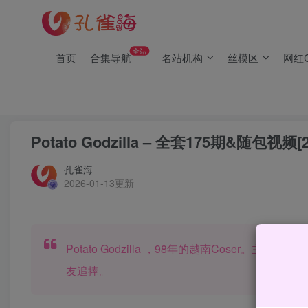
(2/2)每日凌晨0点主动查失效补链(点我演示)，失效不超24小时
(1/2)永久发布，备用网址点这：kongque.org，点我（原域名
全站
首页
合集导航
名站机构
丝模区
网红C
(2/2)每日凌晨0点主动查失效补链(点我演示)，失效不超24小时
(1/2)永久发布，备用网址点这：kongque.org，点我（原域名
首页
网红Cos
正文
Potato Godzilla – 全套175期&随包视频[27
孔雀海
2026-01-13更新
Potato Godzilla ，98年的越南Cose
友追捧。