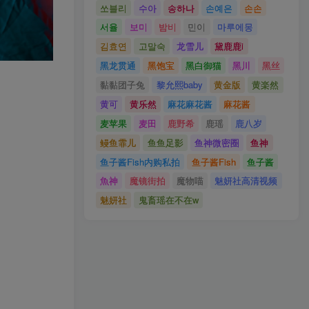
쏘블리
수아
송하나
손예은
손손
서율
보미
밤비
민이
마루에몽
김효연
고말숙
龙雪儿
黛鹿鹿i
黑龙贯通
黑饱宝
黑白御猫
黑川
黑丝
黏黏团子兔
黎允熙baby
黄金版
黄楽然
黄可
黄乐然
麻花麻花酱
麻花酱
麦苹果
麦田
鹿野希
鹿瑶
鹿八岁
鳗鱼霏儿
鱼鱼足影
鱼神微密圈
鱼神
鱼子酱Fish内购私拍
鱼子酱Fish
鱼子酱
魚神
魔镜街拍
魔物喵
魅妍社高清视频
魅妍社
鬼畜瑶在不在w