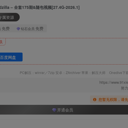
-32M]
odzilla – 全套175期&随包视频[27.4G-2026.1]
专属资源
免费
免费
员
钻石会员
载
nlyfans Oct 2024)[16P-14.9M]
百度网盘
PC解压：winrar／7zip 安卓：ZArchiver 苹果：解压大师
Onedive
https://www.91xi
P-279.3M]
努力
您暂无权限，请
开通会员