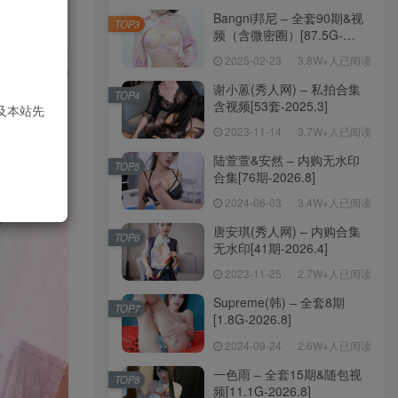
Bangni邦尼 – 全套90期&视
TOP3
频（含微密圈）[87.5G-
2026.7]
2025-02-23
3.8W+人已阅读
谢小蒽(秀人网) – 私拍合集
TOP4
含视频[53套-2025.3]
及本站先
2023-11-14
3.7W+人已阅读
陆萱萱&安然 – 内购无水印
TOP5
合集[76期-2026.8]
2024-06-03
3.4W+人已阅读
唐安琪(秀人网) – 内购合集
TOP6
无水印[41期-2026.4]
2023-11-25
2.7W+人已阅读
Supreme(韩) – 全套8期
TOP7
[1.8G-2026.8]
2024-09-24
2.6W+人已阅读
一色雨 – 全套15期&随包视
TOP8
频[11.1G-2026.8]