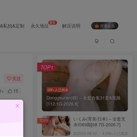
重要
&私拍&定制
永久地址
解压说明
开通会员
本月热门
TOP1
关注
5W+人已阅读
W+
15
Donggeuran(韩) – 全套合集31套&视频
[112.1G-2026.8]
还颇受涩
いくみ(育美/日本) – 全套无
TOP2
水印69期[68.7G-2026.7]
2024-08-02
4.9W+人已阅读