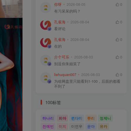
你呀
2026-08-05
0
有习呆呆的吗？
孔雀海
2026-08-04
0
看评论
孔雀海
2026-08-04
0
在的
介个可乐
2026-08-03
0
别逗你朱姐笑了
liehuquan007
2026-08-03
0
为啥网盘里只能看到1-100，后面的都看
不到了
100标签
하나리
피아
퀸다미
쮸리
정제니
전예빈
이지
이연우
윤아
유카