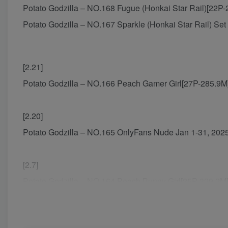
Potato Godzilla – NO.168 Fugue (Honkai Star Rail)[22P-
Potato Godzilla – NO.167 Sparkle (Honkai Star Rail) Se
[2.21]
Potato Godzilla – NO.166 Peach Gamer Girl[27P-285.9M
[2.20]
Potato Godzilla – NO.165 OnlyFans Nude Jan 1-31, 202
[2.7]
Potato Godzilla – NO.164 Peach Bunny Girl[25P-329.2M
[2025.1.25]