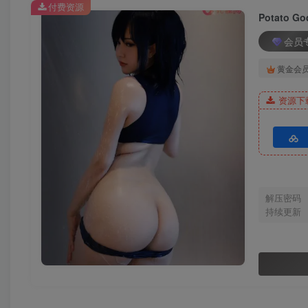
Potato Godzilla – NO.163 OnlyFans Dec 1-31, 2024[23P
付费资源
Potato G
会员
[12.30]
Potato Godzilla – NO.162 2B Xmas[25P-111M]
黄金会
资源下
[12.1]
Potato Godzilla – NO.161 Black Transparent Lingerie (O
[11.19]
解压密码
Potato Godzilla – NO.160 Corin (Zenless Zone Zero)[27
持续更新
[11.14]
Potato Godzilla – NO.159 Trick or Treat[14P-8.8M]