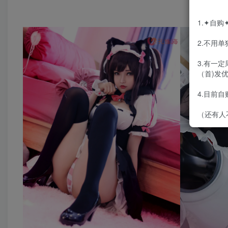
合
1.✦自
2.不用
3.有一
（首)发
4.目前
（还有人