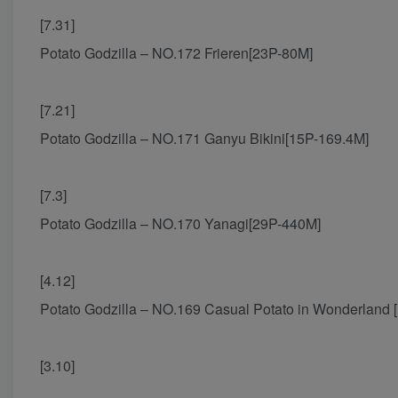
[7.31]
Potato Godzilla – NO.172 Frieren[23P-80M]
[7.21]
Potato Godzilla – NO.171 Ganyu Bikini[15P-169.4M]
[7.3]
Potato Godzilla – NO.170 Yanagi[29P-440M]
[4.12]
Potato Godzilla – NO.169 Casual Potato in Wonderland
[3.10]