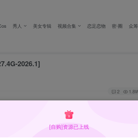
，
不要留言报失效
。
失效）！
os
秀人
美女专辑
视频合集
恋足恋物
密⋅圈
众筹
，
不要留言报失效
。
失效）！
.4G-2026.1]
2
1.8
r。主要活动在各种社交媒体上，感觉收入主要以捐赠为主，因风格大方突破
[自购]资源已上线