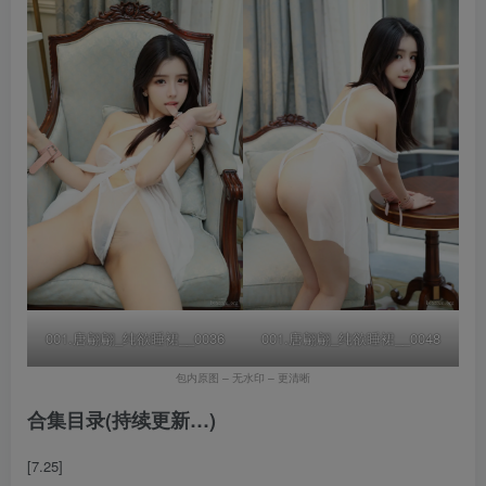
001.唐翩翩_纯欲睡裙__0036
001.唐翩翩_纯欲睡裙__0048
包内原图 – 无水印 – 更清晰
合集目录(持续更新…)
[7.25]