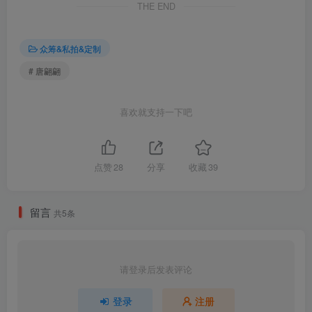
THE END
001.唐翩翩 – 纯欲睡裙 [83P-942MB]
众筹&私拍&定制
# 唐翩翩
喜欢就支持一下吧
点赞
28
分享
收藏
39
留言
共5条
请登录后发表评论
登录
注册