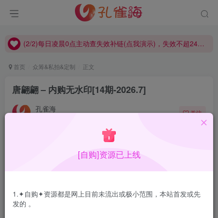
(2/2)每日凌晨0点主动查失效补链(点我演示)，失效不超24小时，
(1/2)永久发布，备用网址点这：kongque.org，点我（原域名失效）！
(2/2)每日凌晨0点主动查失效补链(点我演示)，失效不超24小时，
(1/2)永久发布，备用网址点这：kongque.org，点我（原域名失效）！
首页
众筹&私拍&定制
正文
唐翩翩 – 内购无水印[14期-2026.7]
孔雀海
关注
2026-07-25更新
5
1.6W+
28
[自购]资源已上线
唐翩翩内购无水印合集，持续更新…
合集目录在预览图下面
1.✦自购✦资源都是网上目前未流出或极小范围，本站首发或先
发的 。