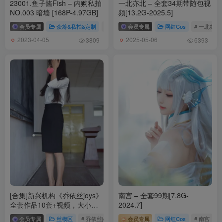
23001.鱼子酱Fish – 内购私拍
一北亦北 – 全套34期带随包视
NO.003 暗墙 [168P-4.97GB]
频[13.2G-2025.5]
会员专属
众筹&私拍&定制
# 鱼子酱Fish
会员专属
# 鱼子酱Fish内购私拍
网红Cos
# 一北亦北
2023-04-05
2025-05-06
3809
6393
[合集]新兴机构《乔依丝joys》
南宫 – 全套99期[7.8G-
全套作品10套+视频，大小
2024.7]
7.17G
会员专属
丝模区
# 乔依丝joys
# 乔依丝
会员专属
网红Cos
# 南宫