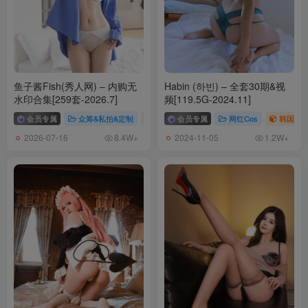
鱼子酱Fish(秀人网) – 内购无
Habin (하빈) – 全套30期&视
水印合集[259套-2026.7]
频[119.5G-2024.11]
会员专属
众筹&私拍&定制
# 私拍
会员专属
# 鱼子酱
网红Cos
韩国（ko
2026-07-16
2024-11-05
8.4W+
1.2W+