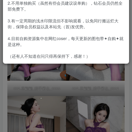
2.不用单独购买（虽然有些会员建议设单购），钻石会员仍然全
部免费下。
3.有一定周期的浅水印限流但不影响观看，以免同行搬运烂大
街，保障会员权益以及本站先（首)发优势。
4.目前自购资源集中在网红coser，每天更新的图包带✦自购✦就
是这种。
（还有人不知道在问只得再保持下，感谢！）
002.唐翩翩_猎手紫色_0005
002.唐翩翩_猎手紫色_0012