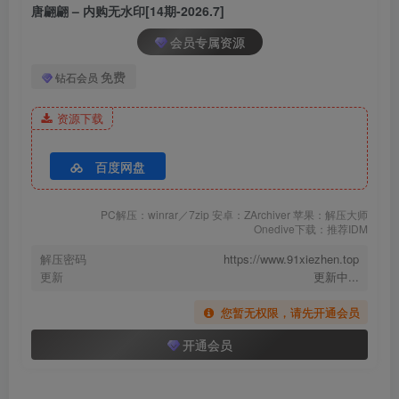
[7.18]
唐翩翩 – 内购无水印[14期-2026.7]
008.唐翩翩 – 内购无水印 JK装[86P-355.7M]
会员专属资源
[4.26]
免费
钻石会员
007.唐翩翩 – 内购无水印 白色蕾丝[77P-1V-1.38G]
资源下载
[4.21]
006.唐翩翩 – 内购无水印 白色缕空蕾丝 [77P-907MB]
百度网盘
[3.8]
PC解压：winrar／7zip 安卓：ZArchiver 苹果：解压大师
Onedive下载：推荐IDM
005.唐翩翩 – 内购无水印 户外帐篷[80P-1.37G]
解压密码
https://www.91xiezhen.top
更新
更新中...
[2.13]
004.唐翩翩 – 内购无水印 NO.9420 性感纯欲睡衣[77P／876MB]
您暂无权限，请先开通会员
开通会员
[2025.2.9]
003.唐翩翩 – 紫色情趣内衣 [90P-561MB]
002.唐翩翩 – 猎手紫色[85P／1.49GB]