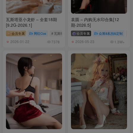
瓦斯塔亚小龙虾 – 全套18期
袁圆 – 内购无水印合集[12
[9.2G-2026.1]
期-2026.5]
会员专属
网红Cos
# 瓦斯塔亚小龙虾
会员专属
众筹&私拍&定制
# 
2026-01-22
2026-05-23
7378
1.3W+