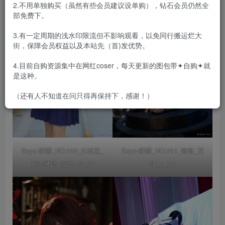
2.不用单独购买（虽然有些会员建议设单购），钻石会员仍然全
部免费下。
3.有一定周期的浅水印限流但不影响观看，以免同行搬运烂大
街，保障会员权益以及本站先（首)发优势。
4.目前自购资源集中在网红coser，每天更新的图包带✦自购✦就
是这种。
（还有人不知道在问只得再保持下，感谢！）
Seya-狮砸_NO.010_久岐忍_
Seya-狮砸_NO.011_银狼_万
克洛琳德_凌华_c3_(3)
叶_c_(7)