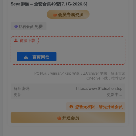
[10.27]
Seya狮砸 – 全套合集49套[7.1G-2026.6]
Seya-狮砸 – NO.043 原神 枫原万叶 [9P-88MB]
会员专属资源
[10.9]
免费
钻石会员
Seya-狮砸 – NO.042 碧蓝航线 尾张魔王[12P-156M]
资源下载
[9.14]
Seya-狮砸 – NO.041 无期迷途 可可莉克[12P-141M]
百度网盘
[8.18]
PC解压：winrar／7zip 安卓：ZArchiver 苹果：解压大师
Onedive下载：推荐IDM
Seya-狮砸 – NO.040 胜利女神：妮姬 爱丽丝 原皮 [12P-159MB]
Seya-狮砸 – NO.039 蔚蓝档案 妃咲 旗袍[12P-138.2M]
解压密码
https://www.91xiezhen.top
更新
更新中...
您暂无权限，请先开通会员
[8.4]
Seya-狮砸 – NO.038 电锯人 三鹰朝 [8P-65MB]
开通会员
[7.13]