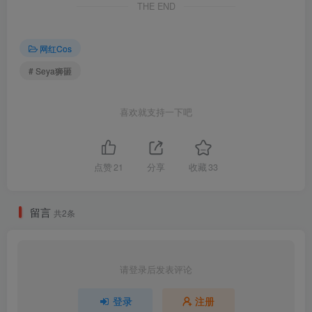
THE END
Seya-狮砸 – NO.037 崩坏：星穹铁道 停云 [12P-147MB]
[7.12]
网红Cos
Seya-狮砸 – NO.036 碧蓝航线 柴郡 旗袍 [12P-140MB]
# Seya狮砸
[6.27]
喜欢就支持一下吧
Seya-狮砸 – NO.035 孤独摇滚 后藤一里 女仆[14P-162.3M]
[6.26]
点赞
21
分享
收藏
33
Seya-狮砸 – NO.034 碧蓝航线 武藏 泳装[13P-150.9M]
[6.25]
留言
共2条
Seya-狮砸 – NO.033 电锯人 帕瓦&玛奇玛 兔女郎[13P-156.1M]
[6.18]
请登录后发表评论
Seya-狮砸 – NO.032 胜利女神：妮姬 毒蛇[12P-155.3M]
登录
注册