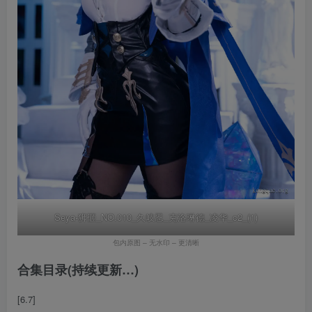
Seya-狮砸_NO.010_久岐忍_克洛琳德_凌华_c2_(1)
包内原图 – 无水印 – 更清晰
合集目录(持续更新…)
[6.7]