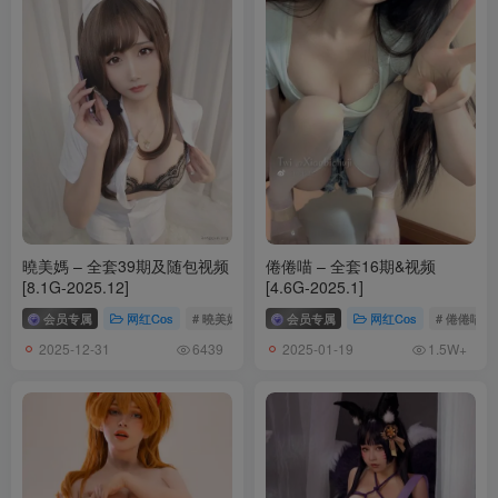
[3.20]
Seya-狮砸 – NO.025 毒蛇兔女郎[12P-139.5M]
Seya-狮砸 – NO.024 原神 神里绫华·霜刃[12P-195.6M]
[1.18]
Seya-狮砸 – NO.023 碧蓝航线 兴登堡 [12P-133MB]
曉美媽 – 全套39期及随包视频
倦倦喵 – 全套16期&视频
[2025.1.14]
[8.1G-2025.12]
[4.6G-2025.1]
Seya-狮砸 – NO.022 25年01月限定 狂三旗袍2[12P-133.8M]
会员专属
网红Cos
# 曉美媽
会员专属
网红Cos
# 倦倦喵
Seya-狮砸 – NO.021 25年01月限定 狂三旗袍1[12P-142.2M]
2025-12-31
2025-01-19
6439
1.5W+
[12.2]
Seya-狮砸 – NO.020 彻夜之歌 七草荠 [7P-87MB]