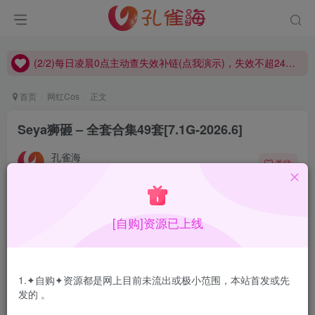
(2/2)每日凌晨0点主动查失效补链(点我演示)，失效不超24小时，
(1/2)永久发布，备用网址点这：kongque.org，点我（原域名失效）！
(2/2)每日凌晨0点主动查失效补链(点我演示)，失效不超24小时，
(1/2)永久发布，备用网址点这：kongque.org，点我（原域名失效）！
首页
网红Cos
正文
Seya狮砸 – 全套合集49套[7.1G-2026.6]
孔雀海
关注
2026-06-07更新
2
1.2W+
21
[自购]资源已上线
Seya狮砸全套合集，持续更新…
合集目录在预览图下面
1.✦自购✦资源都是网上目前未流出或极小范围，本站首发或先
发的 。