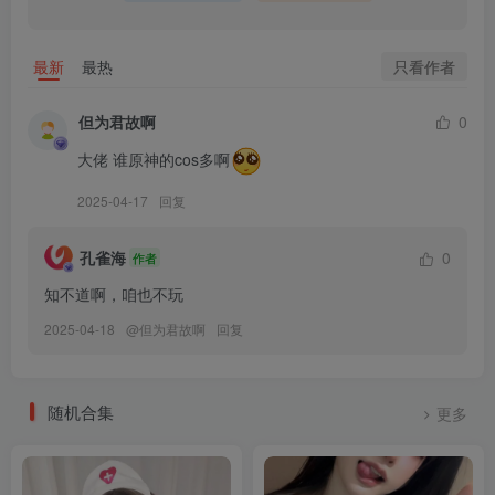
[6.17]
Seya-狮砸 – NO.031 碧蓝航线 大凤 旗袍[15P-152.6M]
只看作者
最新
最热
[5.27]
但为君故啊
0
Seya-狮砸 – NO.030 Nikke布兰儿和服[12P-124.1M]
大佬 谁原神的cos多啊
[5.25]
2025-04-17
回复
Seya-狮砸 – NO.029 碧蓝航线建武[8P-136.8M]
孔雀海
0
作者
[4.14]
知不道啊，咱也不玩
Seya-狮砸 – NO.028 崩坏：星穹铁道 银狼 [9P-112MB]
2025-04-18
@
但为君故啊
回复
[3.21]
Seya-狮砸 – NO.027 原神 塔利雅 [9P-112MB]
随机合集
更多
Seya-狮砸 – NO.026 原神 凝光 [9P-107MB]