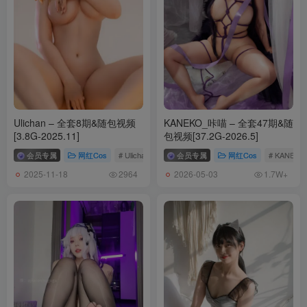
[11.28]
Seya-狮砸 – NO.019 雷电将军 魅魔 [12P-187MB]
[11.27]
Seya-狮砸 – NO.018 崩坏·星穹铁道 塔利亚 [9P-115MB]
[11.25]
Ulichan – 全套8期&随包视频
KANEKO_咔喵 – 全套47期&随
Seya-狮砸 – NO.017 海伦 [12P-197MB]
[3.8G-2025.11]
包视频[37.2G-2026.5]
会员专属
网红Cos
# Ulichan
会员专属
网红Cos
# KANEK
[11.24]
2025-11-18
2026-05-03
2964
1.7W+
Seya-狮砸 – NO.016 崩坏 阿波尼亚[15P-4V-172.1M]
[11.23]
Seya-狮砸 – NO.015 原神 坎蒂丝 Candace [12P-142MB]
[11.16]
Seya-狮砸 – NO.014 VOCALOID 初音兔女郎 [12P-178MB]