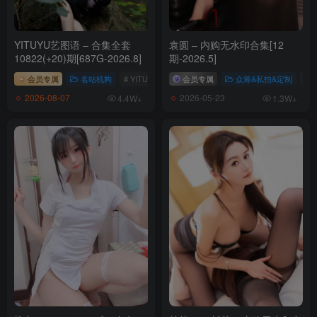
YITUYU艺图语 – 合集全套
袁圆 – 内购无水印合集[12
10822(+20)期[687G-2026.8]
期-2026.5]
会员专属
名站机构
# YITUYU艺图语
会员专属
众筹&私拍&定制
# 
2026-08-07
2026-05-23
4.4W+
1.3W+