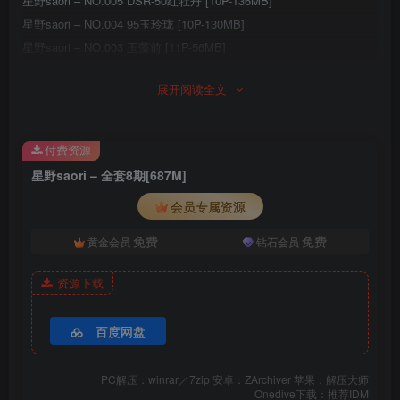
星野saori – NO.005 DSR-50红牡丹 [10P-136MB]
星野saori – NO.004 95玉玲珑 [10P-130MB]
星野saori – NO.003 玉藻前 [11P-56MB]
星野saori – NO.002 玛修周年礼服 [16P-96M]
展开阅读全文
星野saori – NO.001 碧蓝航线爱宕高雄[16P-55M]
付费资源
星野saori – 全套8期[687M]
会员专属资源
免费
免费
黄金会员
钻石会员
资源下载
百度网盘
PC解压：winrar／7zip 安卓：ZArchiver 苹果：解压大师
Onedive下载：推荐IDM