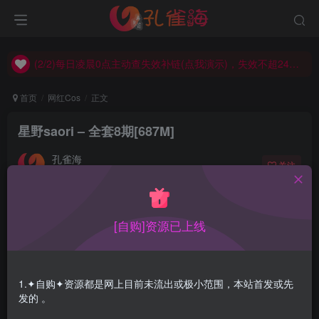
(2/2)每日凌晨0点主动查失效补链(点我演示)，失效不超24小时，
(1/2)永久发布，备用网址点这：kongque.org，点我（原域名失效）！
(2/2)每日凌晨0点主动查失效补链(点我演示)，失效不超24小时，
(1/2)永久发布，备用网址点这：kongque.org，点我（原域名失效）！
首页
网红Cos
正文
星野saori – 全套8期[687M]
孔雀海
关注
2023-09-12更新
0
3140
13
[自购]资源已上线
星野saori是一位来自广东湛江的羙女coser，准新人，入圈
不久还总让人以为是日本妹子，其实不是的
1.✦自购✦资源都是网上目前未流出或极小范围，本站首发或先
合集目录在预览图下面
发的 。