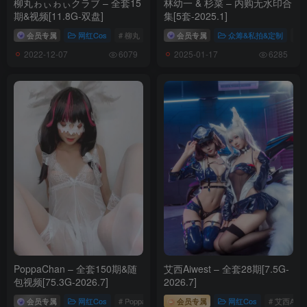
柳丸ゎぃゎぃクラブ – 全套15
林幼一 & 杉菜 – 内购无水印合
期&视频[11.8G-双盘]
集[5套-2025.1]
会员专属
网红Cos
# 柳丸
会员专属
众筹&私拍&定制
# 
2022-12-07
2025-01-17
6079
6285
PoppaChan – 全套150期&随
艾西Aiwest – 全套28期[7.5G-
包视频[75.3G-2026.7]
2026.7]
会员专属
网红Cos
# PoppaChan
会员专属
网红Cos
# 艾西Aiwe