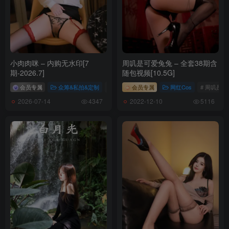
小肉肉咪 – 内购无水印[7
周叽是可爱兔兔 – 全套38期含
期-2026.7]
随包视频[10.5G]
会员专属
众筹&私拍&定制
# 小肉肉咪
会员专属
网红Cos
# 周叽是
2026-07-14
2022-12-10
4347
5116