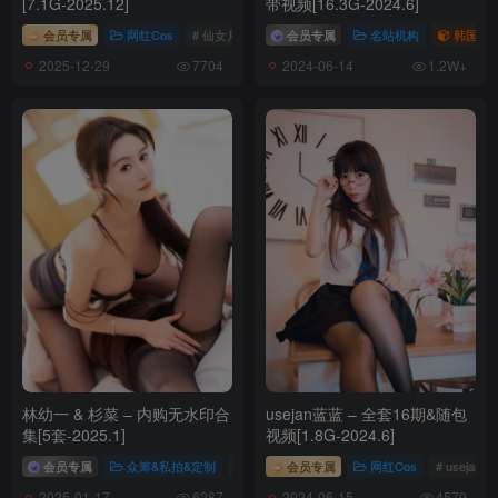
[7.1G-2025.12]
带视频[16.3G-2024.6]
会员专属
网红Cos
# 仙女月
会员专属
名站机构
韩国（ko
2025-12-29
2024-06-14
7704
1.2W+
林幼一 & 杉菜 – 内购无水印合
usejan蓝蓝 – 全套16期&随包
集[5套-2025.1]
视频[1.8G-2024.6]
会员专属
众筹&私拍&定制
# 林幼一
会员专属
网红Cos
# usejan
2025-01-17
2024-06-15
6287
4579