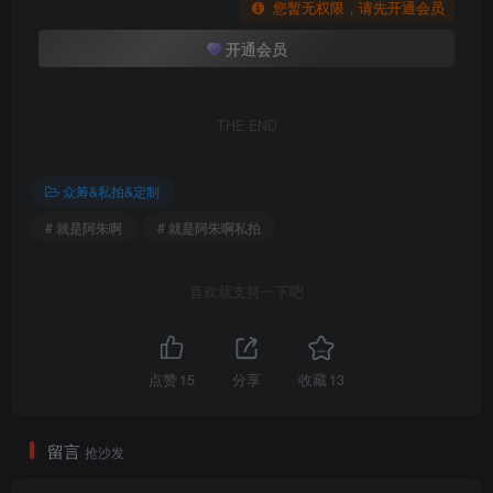
您暂无权限，请先开通会员
开通会员
THE END
众筹&私拍&定制
# 就是阿朱啊
# 就是阿朱啊私拍
喜欢就支持一下吧
点赞
15
分享
收藏
13
留言
抢沙发