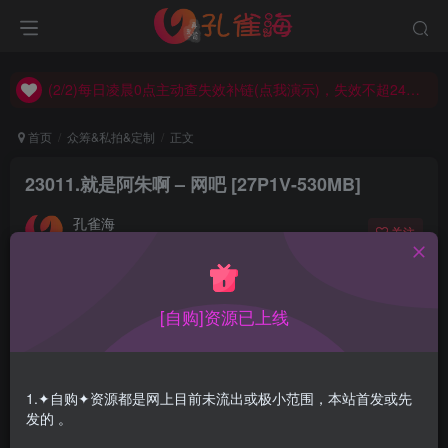
(2/2)每日凌晨0点主动查失效补链(点我演示)，失效不超24小时，
(1/2)永久发布，备用网址点这：kongque.org，点我（原域名失效）！
(2/2)每日凌晨0点主动查失效补链(点我演示)，失效不超24小时，
(1/2)永久发布，备用网址点这：kongque.org，点我（原域名失效）！
首页
众筹&私拍&定制
正文
23011.就是阿朱啊 – 网吧 [27P1V-530MB]
孔雀海
关注
2023-03-21更新
0
5366
15
[自购]资源已上线
就是阿朱啊走到哪拍到哪里，这次是在网吧，带视频图片质
量也很高
1.✦自购✦资源都是网上目前未流出或极小范围，本站首发或先
合集目录在预览图下面
发的 。