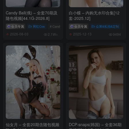
Candy Ball(俄) – 全套70期及
白小蝶 – 内购无水印合集[12
随包视频[44.1G-2026.8]
套-2025.12]
会员专属
网红Cos
# Candy Ball
会员专属
众筹&私拍&定制
# 
2026-08-03
2025-12-13
2.1W+
9494
仙女月 – 全套20期含随包视频
DCP-snaps(韩国) – 全套36期