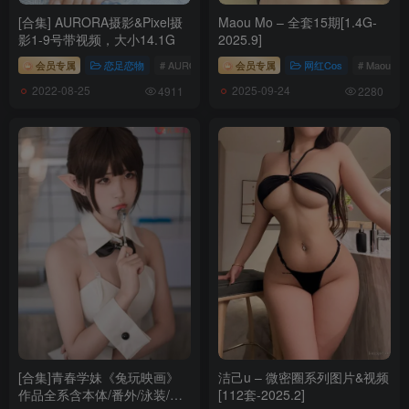
[合集] AURORA摄影&Pixel摄
Maou Mo – 全套15期[1.4G-
影1-9号带视频，大小14.1G
2025.9]
会员专属
恋足恋物
# AURORA摄影&Pixel摄影
会员专属
网红Cos
# Maou Mo
2022-08-25
2025-09-24
4911
2280
[合集]青春学妹《兔玩映画》
洁己u – 微密圈系列图片&视频
作品全系含本体/番外/泳装/兔
[112套-2025.2]