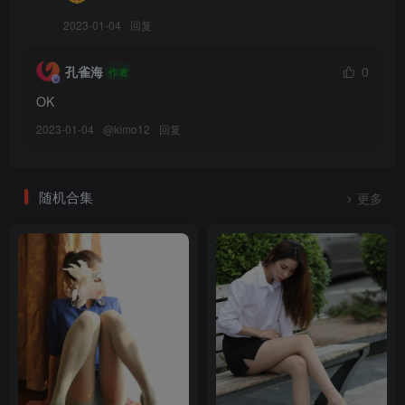
KANEKO_咔喵 – NO.005 杀生院自拍[7P+2V-316M]
KANEKO_咔喵 – NO.004 奶牛装[6P-8.8M]
2023-01-04
回复
KANEKO_咔喵 – NO.003 可畏自拍[8P-14.3M]
孔雀海
0
KANEKO_咔喵 – NO.002 JK制服[4P+2V-117.5M]
作者
KANEKO_咔喵 – NO.001 武藏绳缚[40P-465.4M]
OK
2023-01-04
@
kimo12
回复
随机合集
更多