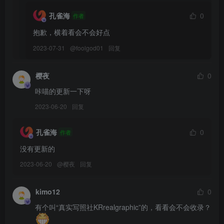
[7.27更1]
孔雀海
0
作者
KANEKO_咔喵 – NO.011 约尔太太同人兔女郎[63P-5V-1.49G]
抱歉，横着看会不会好点
[7.26更1]
2023-07-31
@
foolgod01
回复
KANEKO_咔喵 – NO.010 濑明日奈同人女仆[46P-6V-800.4M]
樱夜
0
[2023.7.23更1]
咔喵的更新一下呀
KANEKO_咔喵 – NO.009 大凤婚纱花嫁[47P-117.4M]
2023-06-20
回复
[4.9更1]
孔雀海
0
作者
KANEKO_咔喵 – NO.008 小恶魔[14P-1V-348M]
没有更新的
2023-06-20
@
樱夜
回复
[1.5更1]
KANEKO_咔喵 – NO.007 透明兔女郎[23P-186.4M]
kimo12
0
有个叫“真实写照社KRrealgraphic”的，看看会不会收录？
KANEKO_咔喵 – NO.006 大凤旗袍[23P-188.7M]