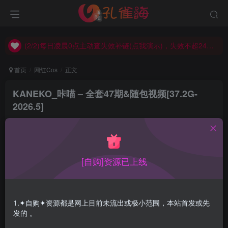
(2/2)每日凌晨0点主动查失效补链(点我演示)，失效不超24小时，
(1/2)永久发布，备用网址点这：kongque.org，点我（原域名失效）！
(2/2)每日凌晨0点主动查失效补链(点我演示)，失效不超24小时，
(1/2)永久发布，备用网址点这：kongque.org，点我（原域名失效）！
首页
网红Cos
正文
KANEKO_咔喵 – 全套47期&随包视频[37.2G-
2026.5]
孔雀海
关注
2026-05-03更新
8
1.7W+
20
[自购]资源已上线
KANEKO_咔喵，新星coser，也是B站的一名二次元主播，
微胖的肉肉少女，某些部位有些夸张，就这谁看都迷糊。
1.✦自购✦资源都是网上目前未流出或极小范围，本站首发或先
发的 。
合集目录在预览图下面