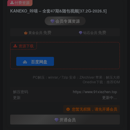
付费资源
[3.31]
KANEKO_咔喵 – 全套47期&随包视频[37.2G-2026.5]
会员专属资源
KANEKO_咔喵 – NO.026 埃吉尔女仆[37P-3V-2.4G]
替换023
KANEKO_咔喵 – NO.023 镇海 白旗袍[30P2V-693MB]
免费
免费
黄金会员
钻石会员
资源下载
[3.29]
KANEKO_咔喵 – NO.025 异铁搜查官[64P-378M]
百度网盘
[3.11]
PC解压：winrar／7zip 安卓：ZArchiver 苹果：解压大师
Onedive下载：推荐IDM
KANEKO_咔喵 – NO.024 碧蓝航线 可畏兔女郎[48P-2V-2.07G]
解压密码
https://www.91xiezhen.top
更新
更新中...
[3.6]
KANEKO_咔喵 – NO.023 镇海 白旗袍[30P-213.8M]
您暂无权限，请先开通会员
开通会员
[3.4]
KANEKO_咔喵 – NO.022 余温[222P-4V-2.57G]