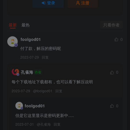
登录
注册
KANEKO_咔喵 – NO.016 B本明日奈隐藏[33P-172.1M]
[5.12]
只看作者
最新
最热
KANEKO_咔喵 – NO.015 B本明日奈[121P+6V／880MB]
foolgod01
0
KANEKO_咔喵 – NO.014 A本修女[120P+7V／1.05GB]
付了款，解压的密码呢
2023-07-29
回复
[2024.5.10]
KANEKO_咔喵 – NO.014 A本修女[88P-586.3M]
孔雀海
0
作者
每个下载地址下载都有，也可以看下解压说明
[2023.10.11]
KANEKO_咔喵 – NO.013 信浓赛车 跑车[88P-2V-737M]
2023-07-29
@
foolgod01
回复
foolgod01
0
[10.9更1]
KANEKO_咔喵 – NO.012 信浓赛车 浴缸[60P-2V-500M]
但是它这里显示是密码更新中.....
2023-07-31
@
孔雀海
回复