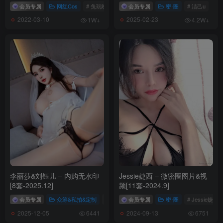
女郎等，大小380G
会员专属
网红Cos
# 兔玩映画
会员专属
密⋅圈
# 洁己u
2022-03-10
2025-02-23
1W+
4.2W+
李丽莎&刘钰儿 – 内购无水印
Jessie婕西 – 微密圈图片&视
[8套-2025.12]
频[11套-2024.9]
会员专属
众筹&私拍&定制
# 李丽莎
会员专属
# 刘钰儿
密⋅圈
# Jessie婕西
2025-12-05
2024-09-13
6441
6751