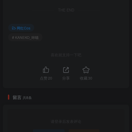
THE END
[2.4]
KANEKO_咔喵 – NO.021 僵尸[55P-3V-1.54G]
网红Cos
[2025.1.31]
# KANEKO_咔喵
KANEKO_咔喵 – NO.020 AZURLANE Hwah Jah jiangshi[55P-879M]
喜欢就支持一下吧
[12.26]
KANEKO_咔喵 – NO.019 伊卡伊林·慈爱 [14P-196MB]
点赞
20
分享
收藏
30
[12.10]
KANEKO_咔喵 – NO.018 Nikke胜利女神 海伦[75P-1.15G]
留言
共8条
[7.5]
KANEKO_咔喵 – NO.017 魅魔 [43P3V-1.33GB]
请登录后发表评论
[5.14]