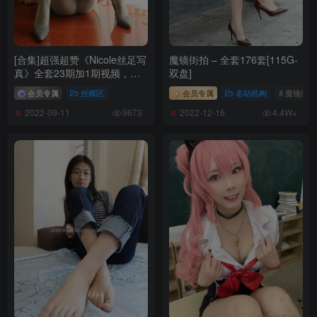
[合集]超强超赞《Nicole丝足写
魔镜街拍 – 全套176套[115G-
真》全套23期加1期视频，大
双盘]
小24.2G[新收录]
会员专属
丝模区
会员专属
名站机构
# 魔镜街拍
2022-09-11
2022-12-16
9673
4.4W+