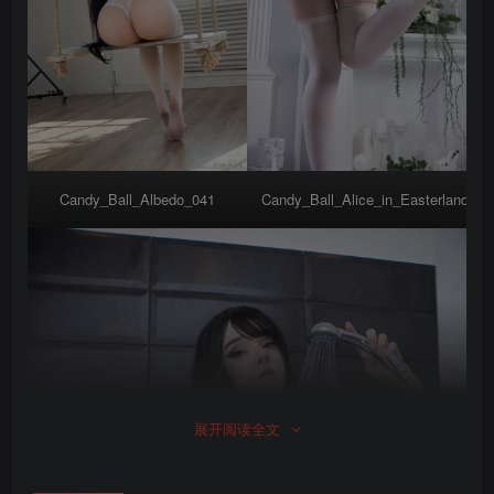
Candy_Ball_Albedo_041
Candy_Ball_Alice_in_Easterland_04
展开阅读全文