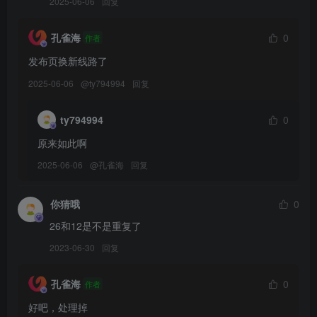
2025-06-06
回复
[6.5]
Candy Ball – NO.060 Thea[67P-11V-1.81G]
孔雀海
0
作者
发布页换新线路了
[5.28]
Candy Ball – NO.059 Makima[68P-425.5M]
2025-06-06
@
ty794994
回复
ty794994
0
[4.21]
Candy Ball – NO.058 Blanc (White Rabbit) (NIKKE) [MOV-961MB]
原来如此啊
2025-06-06
@
孔雀海
回复
[4.19]
Candy Ball – NO.057 soda[60P-15V-794.6M]
你猜哦
0
26和12是不是重复了
[4.18]
2023-06-30
回复
Candy Ball – NO.056 kimono[39P-5V-474.9M]
孔雀海
0
作者
[4.17]
Candy Ball – NO.055 Soft Easter[38P-157.5M]
好吧，处理掉