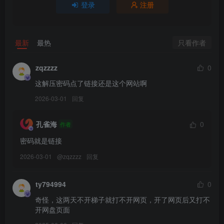
登录
注册
Candy Ball – NO.065 Flower[66P-12V-1.45G]
[11.30]
只看作者
最新
最热
Candy Ball – NO.064 Imperial Officer[63P-10V-1.29G]
zqzzzz
0
[11.6]
这解压密码点了链接还是这个网站啊
Candy Ball – NO.063 Catwoman[96P-27V-3.66G]
2026-03-01
回复
[10.17]
孔雀海
0
作者
Candy Ball – NO.062 Fumina Murasaki[79P-10V-1.1G]
密码就是链接
[7.30]
2026-03-01
@
zqzzzz
回复
替换061
Candy Ball – NO.061 Rapi Red Flavor [21P7V-395MB]
ty794994
0
[7.29]
奇怪，这两天不开梯子就打不开网页，开了网页后又打不
Candy Ball – NO.061 Rapi[22P-193.8M]
开网盘页面