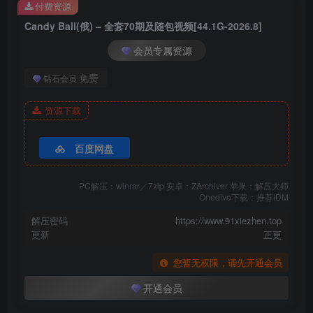
付费资源
Candy Ball(俄) – 全套70期及随包视频[44.1G-2026.8]
会员专属资源
免费
钻石会员
资源下载
百度网盘
PC解压：winrar／7zip 安卓：ZArchiver 苹果：解压大师
Onedive下载：推荐IDM
解压密码
https://www.91xiezhen.top
更新
正更
您暂无权限，请先开通会员
Candy_Ball_Bath_Girl_010
开通会员
包内原图 – 无水印 – 更清晰