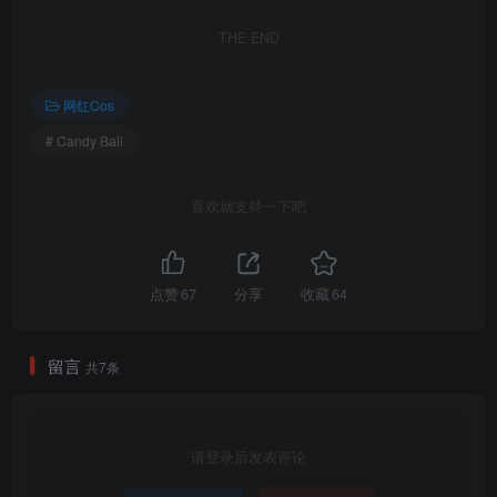
合集目录(持续更新…)
THE END
[8.3]
Candy Ball – NO.070 2026 BirthdayGirl [51P-370MB]
网红Cos
# Candy Ball
[5.16]
Candy Ball – NO.069 Dear My Rubber[62P-4V-1.06G]
喜欢就支持一下吧
[3.17]
Candy Ball – NO.068 Nikke Marian[82P-15V-1.73G]
点赞
67
分享
收藏
64
[2.28]
Candy Ball – NO.067 Gloomy Bear[61P-8V-777.8M]
留言
共7条
[2.27]
Candy Ball – NO.066 Rio Tsukatsuki New Year[42P-11V-643.1M]
请登录后发表评论
[2026.2.11]