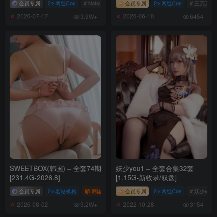
Candy Ball – NO.049 Thea[68P-11V-1.82G]
会员专属
网红Cos
# Natsuko夏夏子
会员专属
网红Cos
# 三刀刀mii
2026-07-17
2026-06-10
3.9W+
6454
[9.13]
Candy Ball – NO.048 Office Latex[56P-17V-1.3G]
[9.12]
Candy Ball – NO.047 Latex Maid[75P-18V-1.97G]
[9.11]
Candy Ball – NO.046 Marciana Nikke[70P-10V-1.06G]
[9.5]
Candy Ball – NO.045 Rikka Takarada[25P-5V-573M]
SWEETBOX(韩国) – 全套74期
妖少you1 – 全套合集32套
[8.30]
[231.4G-2026.8]
[1.15G-新收录/双盘]
Candy Ball – NO.044 Beachtime bonus set[25P-133.2M]
会员专属
名站机构
韩国（korea）
会员专属
# SWEETBOX
网红Cos
# 妖少you1
2026-08-02
2022-10-28
3.2W+
3154
[8.29]