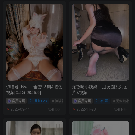
Candy Ball – NO.043 Rapi[83P-454.1M]
[8.28]
Candy Ball – NO.041 Bunny 2B[26P-83.6M]
Candy Ball – NO.042 Douki Chan[69P-255.2M]
[8.27]
Candy Ball – NO.040 Miru Tights OC[30P-136.3M]
伊喵君_Nya – 全套13期&随包
无敌哒小姨妈 – 朋友圈系列图
Candy Ball – NO.039 CyberGirl[35P-197.6M]
视频[3.2G-2025.9]
片&视频
会员专属
网红Cos
# 伊喵君_Nya
会员专属
密⋅圈
# 无敌哒小姨
[8.25]
2025-09-11
2022-11-23
6122
6409
Candy Ball – NO.038 Yuiko Atago&Takao (&Okuzumi)[111P-11V-
908.8M]
Candy Ball – NO.037 Baltimore[48P-6V-887M]