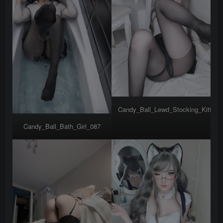
Candy_Ball_Lewd_Stocking_Kitty_0
Candy_Ball_Bath_Girl_087