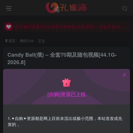
(2/2)每日凌晨0点主动查失效补链(点我演示)，失效不超24小时，
(1/2)永久发布，备用网址点这：kongque.org，点我（原域名失效）！
(2/2)每日凌晨0点主动查失效补链(点我演示)，失效不超24小时，
(1/2)永久发布，备用网址点这：kongque.org，点我（原域名失效）！
首页
网红Cos
正文
Candy Ball(俄) – 全套70期及随包视频[44.1G-
2026.8]
孔雀海
关注
2026-08-03更新
7
2.1W+
67
[自购]资源已上线
Candy Ball是来自俄罗斯Coser，特有东欧人美女的丰盈，
风格较为大胆确实非常性感，深得我心
1.✦自购✦资源都是网上目前未流出或极小范围，本站首发或先
发的 。
合集目录在预览图下面