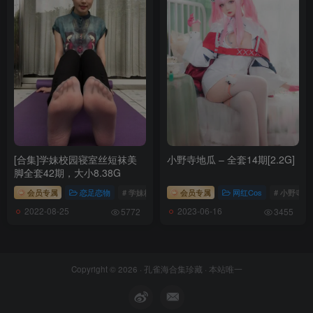
[6.1]
Candy Ball – NO.036 Rezel [73P12V-0.99G]
[3.8]
Candy Ball – NO.035 Azur Lane Chen Hai[50P-288.8M]
[3.7]
Candy Ball – NO.034 Goddess of Victory Nikke – Noir[42P-133.5M]
[合集]学妹校园寝室丝短袜美
小野寺地瓜 – 全套14期[2.2G]
脚全套42期，大小8.38G
会员专属
恋足恋物
# 学妹校园寝室丝短袜美脚
会员专属
网红Cos
# 小野寺地
[2024.1.28]
2022-08-25
2023-06-16
Candy Ball – NO.033 Cyber Kitty[70P-10V-555.3M]
5772
3455
[12.6]
Candy Ball – NO.032 Diesel[24P-5V-199.4M]
Copyright © 2026 ·
孔雀海合集珍藏
· 本站唯一
[12.3]