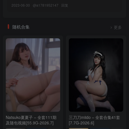
2023-06-30
@
a1781952147
回复
[4.8]
Candy Ball – NO.054 Mana[74P12V-1.35GB]
随机合集
更多
[2.5]
Candy Ball – NO.053 Jane Doe[70P-11V-1.15G]
[1.26]
Candy Ball – NO.052 Eve Stellar Blade[26P-155.3M]
[1.13]
Candy Ball – NO.051 Blanc White Rabbit[67P-235.1M]
[2025.1.3]
Candy Ball – NO.050 Nylon Dance[32P-2V-538.3M]
Natsuko夏夏子 – 全套111期
三刀刀miido – 全套合集41套
[10.13]
及随包视频[55.9G-2026.7]
[7.7G-2026.6]