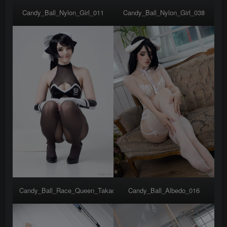
Candy_Ball_Nylon_Girl_011
Candy_Ball_Nylon_Girl_038
Candy_Ball_Race_Queen_Takao_034
Candy_Ball_Albedo_016