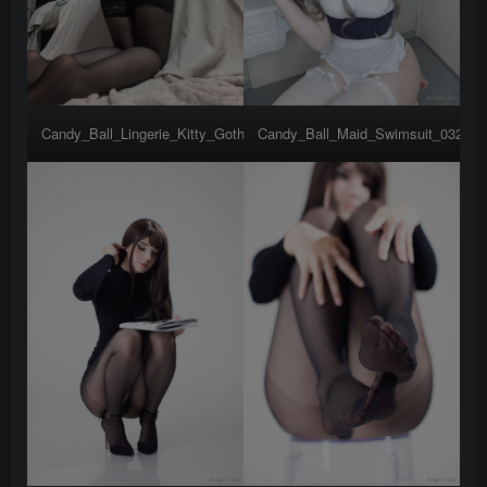
Candy_Ball_Lingerie_Kitty_Goth_GF_057
Candy_Ball_Maid_Swimsuit_032