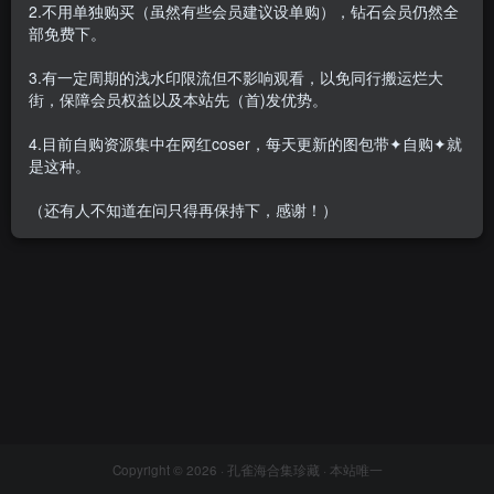
2.不用单独购买（虽然有些会员建议设单购），钻石会员仍然全
部免费下。
3.有一定周期的浅水印限流但不影响观看，以免同行搬运烂大
街，保障会员权益以及本站先（首)发优势。
Saint PhotoLife(韩国) – 全套
152套[51.2G-2025.11]
4.目前自购资源集中在网红coser，每天更新的图包带✦自购✦就
会员专属
名站机构
韩国（korea）
是这种。
2025-11-23
4.4W+
（还有人不知道在问只得再保持下，感谢！）
Copyright © 2026 ·
孔雀海合集珍藏
· 本站唯一