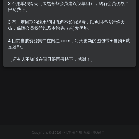
2.不用单独购买（虽然有些会员建议设单购），钻石会员仍然全
部免费下。
3.有一定周期的浅水印限流但不影响观看，以免同行搬运烂大
街，保障会员权益以及本站先（首)发优势。
Puy Puy – 全套合集&视频48
期[82.9G-2026.6]
4.目前自购资源集中在网红coser，每天更新的图包带✦自购✦就
会员专属
网红Cos
是这种。
2026-06-25
1.7W+
（还有人不知道在问只得再保持下，感谢！）
Copyright © 2026 ·
孔雀海合集珍藏
· 本站唯一