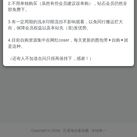
2.不用单独购买（虽然有些会员建议设单购），钻石会员仍然全
部免费下。
3.有一定周期的浅水印限流但不影响观看，以免同行搬运烂大
街，保障会员权益以及本站先（首)发优势。
黑饱宝 – 微密圈图片&视频[6
期-2025.5]
4.目前自购资源集中在网红coser，每天更新的图包带✦自购✦就
会员专属
密⋅圈
是这种。
2025-05-02
7.3W+
（还有人不知道在问只得再保持下，感谢！）
Copyright © 2026 ·
孔雀海合集珍藏
· 本站唯一