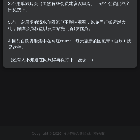
2.不用单独购买（虽然有些会员建议设单购），钻石会员仍然全
部免费下。
3.有一定周期的浅水印限流但不影响观看，以免同行搬运烂大
街，保障会员权益以及本站先（首)发优势。
鱼神(魚神) – 微密圈系列图片&
视频[106套-2025.2]
4.目前自购资源集中在网红coser，每天更新的图包带✦自购✦就
会员专属
密⋅圈
是这种。
2025-02-27
5.6W+
（还有人不知道在问只得再保持下，感谢！）
Copyright © 2026 ·
孔雀海合集珍藏
· 本站唯一