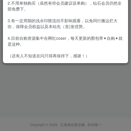
2.不用单独购买（虽然有些会员建议设单购），钻石会员仍然全
部免费下。
3.有一定周期的浅水印限流但不影响观看，以免同行搬运烂大
街，保障会员权益以及本站先（首)发优势。
ROSI口罩/ROSI艺学
妹/ROSI10情趣 – 3系全套
4.目前自购资源集中在网红coser，每天更新的图包带✦自购✦就
3620+252+53套[154.4G-
会员专属
丝模区
是这种。
2026.8]
2026-08-05
7W+
（还有人不知道在问只得再保持下，感谢！）
Copyright © 2026 ·
孔雀海合集珍藏
· 本站唯一