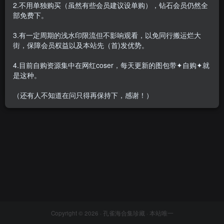
2.不用单独购买（虽然有些会员建议设单购），钻石会员仍然全
部免费下。
3.有一定周期的浅水印限流但不影响观看，以免同行搬运烂大
街，保障会员权益以及本站先（首)发优势。
李李七七喜喜 全集包括15套图
+3视频，大小5.49G
4.目前自购资源集中在网红coser，每天更新的图包带✦自购✦就
会员专属
美女专辑
是这种。
2021-09-02
1.4W+
（还有人不知道在问只得再保持下，感谢！）
Copyright © 2026 ·
孔雀海合集珍藏
· 本站唯一