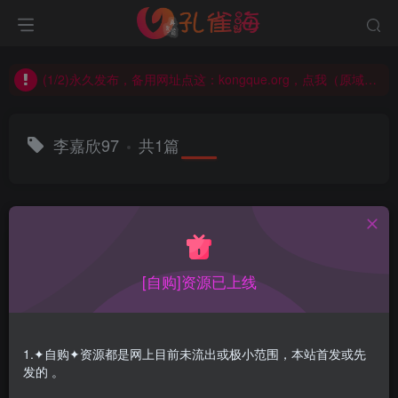
(2/2)每日凌晨0点主动查失效补链(点我演示)，失效不超24小时，
(1/2)永久发布，备用网址点这：kongque.org，点我（原域名失效）！
(2/2)每日凌晨0点主动查失效补链(点我演示)，失效不超24小时，
(1/2)永久发布，备用网址点这：kongque.org，点我（原域名失效）！
李嘉欣97
共1篇
排序
更新
浏览
点赞
评论
[自购]资源已上线
1.✦自购✦资源都是网上目前未流出或极小范围，本站首发或先
发的 。