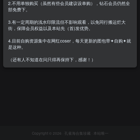
2.不用单独购买（虽然有些会员建议设单购），钻石会员仍然全
部免费下。
3.有一定周期的浅水印限流但不影响观看，以免同行搬运烂大
街，保障会员权益以及本站先（首)发优势。
李嘉欣97 – 微密圈系列套图&
视频[14套-2024.6]
4.目前自购资源集中在网红coser，每天更新的图包带✦自购✦就
会员专属
密⋅圈
是这种。
2024-06-20
1.2W+
（还有人不知道在问只得再保持下，感谢！）
Copyright © 2026 ·
孔雀海合集珍藏
· 本站唯一