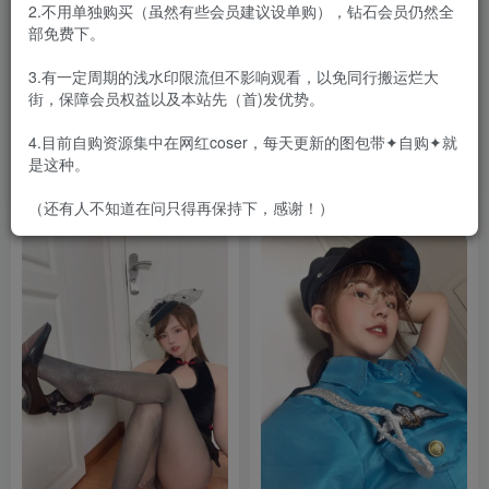
2.不用单独购买（虽然有些会员建议设单购），钻石会员仍然全
部免费下。
3.有一定周期的浅水印限流但不影响观看，以免同行搬运烂大
街，保障会员权益以及本站先（首)发优势。
张思允(秀人网) – 微密圈私拍
张思允 – 牛仔短裤 [11P-
13期
53MB]
4.目前自购资源集中在网红coser，每天更新的图包带✦自购✦就
会员专属
密⋅圈
会员专属
众筹&私拍&定制
是这种。
2024-03-01
2023-07-14
8184
3200
（还有人不知道在问只得再保持下，感谢！）